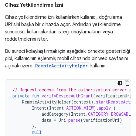
Cihaz Yetkilendirme İzni
Cihaz yetkilendirme izni kullanılırken kullanıcı, doğrulama
URI'sini başka bir cihazda açar. Ardından yetkilendirme
sunucusu, kullanıcılardan isteği onaylamalarını veya
reddetmelerini ister.
Bu süreci kolaylaştırmak için aşağıdaki örnekte gösterildiği
gibi, kullanıcının eşlenmiş mobil cihazında bir web sayfasını
açmak üzere
RemoteActivityHelper
kullanın:
// Request access from the authorization server an
private
fun
verifyDeviceAuthGrant
(
verificationUri
:
RemoteActivityHelper
(
context
).
startRemoteActiv
Intent
(
Intent
.
ACTION_VIEW
).
apply
{
addCategory
(
Intent
.
CATEGORY_BROWSABLE
data
=
Uri
.
parse
(
verificationUri
)
},
null