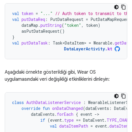
val
token
=
"..."
// Auth token to transmit to the
val
putDataReq
:
PutDataRequest
=
PutDataMapRequest
dataMap
.
putString
(
"token"
,
token
)
asPutDataRequest
()
}
val
putDataTask
:
Task<DataItem>
=
Wearable
.
getData
DataLayerActivity
.
kt
Aşağıdaki örnekte gösterildiği gibi, Wear OS
uygulamasındaki veri değişikliği etkinliklerini dinleyin:
class
AuthDataListenerService
:
WearableListenerSe
override
fun
onDataChanged
(
dataEvents
:
DataEve
dataEvents
.
forEach
{
event
-
if
(
event
.
type
==
DataEvent
.
TYPE_CHANG
val
dataItemPath
=
event
.
dataItem
.