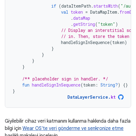
if
(
dataItemPath
.
startsWith
(
"/auth
val
token
=
DataMapItem
.
fromDa
.
dataMap
.
getString
(
"token"
)
// Display an interstitial scr
// in. Then, store the token a
handleSignInSequence
(
token
)
}
}
}
}
/** placeholder sign in handler. */
fun
handleSignInSequence
(
token
:
String?
)
{}
}
DataLayerService
.
kt
Giyilebilir cihaz veri katmanını kullanma hakkında daha fazla
bilgi için
Wear OS'te veri gönderme ve senkronize etme
başlıklı makaleyi inceleyin.