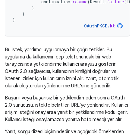
continuation
.
resume
(
Result
.
failure
(
IOE
}
}
)
OAuthPKCE
.
kt
Bu istek, yardımcı uygulamaya bir çağrı tetikler. Bu
uygulama da kullanıcının cep telefonundaki bir web
tarayıcısında yetkilendirme kullanıcı arayüzü gösterir.
OAuth 2.0 sağlayıcısı, kullanıcının kimliğini doğrular ve
istenen izinler için kullanıcının iznini alır. Yanıt, otomatik
olarak oluşturulan yönlendirme URL'sine gönderilir.
Başarılı veya başarısız bir yetkilendirmeden sonra OAuth
2.0 sunucusu, istekte belirtilen URL'ye yönlendirir. Kullanıcı
erişim isteğini onaylarsa yanıt bir yetkilendirme kodu içerir.
Kullanıcı isteği onaylamazsa yanıtta hata mesajı yer alır.
Yanıt, sorgu dizesi biçimindedir ve aşağıdaki örneklerden