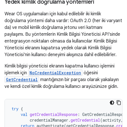
Yedek kimlik doğrulama yöntemleri
Wear OS uygulamaları için kabul edilebilir iki kimlik
doğrulama yöntemi daha vardır: OAuth 2.0 (her iki varyant
da) ve mobil kimlik doğrulama jetonu veri katmanı
paylaşımı. Bu yöntemlerin Kimlik Bilgisi Yöneticisi API'sinde
entegrasyon noktaları olmasa da kullanıcılar Kimlik Bilgisi
Yöneticisi ekranını kapatırsa yedek olarak Kimlik Bilgisi
Yöneticisi'nin kullanıcı deneyimi akışınıza dahil edilebilirler.
Kimlik bilgisi yöneticisi ekranını kapatma kullanıcı işlemini
işlemek için
NoCredentialException
öğesini
GetCredential
mantığınızın bir parçası olarak yakalayın
ve kendi özel kimlik doğrulama kullanıcı arayüzünüze gidin.
try
{
val
getCredentialResponse
:
GetCredentialRespon
credentialManager
.
getCredential
(
activity
,
return
authenticate
(
getCredentialResponse
.
cred