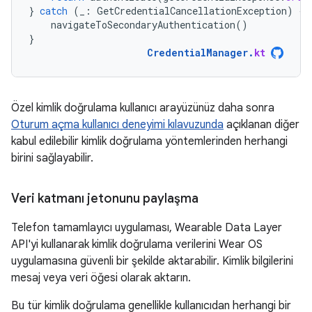
}
catch
(
_
:
GetCredentialCancellationException
)
{
navigateToSecondaryAuthentication
()
}
CredentialManager
.
kt
Özel kimlik doğrulama kullanıcı arayüzünüz daha sonra
Oturum açma kullanıcı deneyimi kılavuzunda
açıklanan diğer
kabul edilebilir kimlik doğrulama yöntemlerinden herhangi
birini sağlayabilir.
Veri katmanı jetonunu paylaşma
Telefon tamamlayıcı uygulaması, Wearable Data Layer
API'yi kullanarak kimlik doğrulama verilerini Wear OS
uygulamasına güvenli bir şekilde aktarabilir. Kimlik bilgilerini
mesaj veya veri öğesi olarak aktarın.
Bu tür kimlik doğrulama genellikle kullanıcıdan herhangi bir