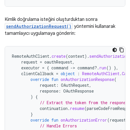
Kimlik doğrulama isteğini oluşturduktan sonra
sendAuthorizationRequest()
yöntemini kullanarak
tamamlayıcı uygulamaya gönderin:
RemoteAuthClient
.
create
(
context
).
sendAuthorization
request
=
oauthRequest
,
executor
=
{
command
-
>
command
?.
run
()
},
clientCallback
=
object
:
RemoteAuthClient
.
Cal
override
fun
onAuthorizationResponse
(
request
:
OAuthRequest
,
response
:
OAuthResponse
)
{
// Extract the token from the response
continuation
.
resume
(
parseCodeFromRespo
}
override
fun
onAuthorizationError
(
request
:
// Handle Errors