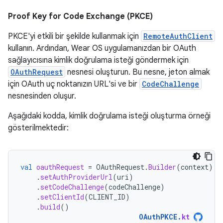
Proof Key for Code Exchange (PKCE)
PKCE'yi etkili bir şekilde kullanmak için
RemoteAuthClient
kullanın. Ardından, Wear OS uygulamanızdan bir OAuth
sağlayıcısına kimlik doğrulama isteği göndermek için
OAuthRequest
nesnesi oluşturun. Bu nesne, jeton almak
için OAuth uç noktanızın URL'si ve bir
CodeChallenge
nesnesinden oluşur.
Aşağıdaki kodda, kimlik doğrulama isteği oluşturma örneği
gösterilmektedir:
val
oauthRequest
=
OAuthRequest
.
Builder
(
context
)
.
setAuthProviderUrl
(
uri
)
.
setCodeChallenge
(
codeChallenge
)
.
setClientId
(
CLIENT_ID
)
.
build
()
OAuthPKCE
.
kt