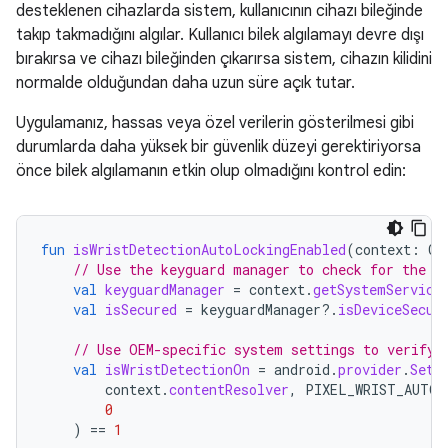
desteklenen cihazlarda sistem, kullanıcının cihazı bileğinde
takıp takmadığını algılar. Kullanıcı bilek algılamayı devre dışı
bırakırsa ve cihazı bileğinden çıkarırsa sistem, cihazın kilidini
normalde olduğundan daha uzun süre açık tutar.
Uygulamanız, hassas veya özel verilerin gösterilmesi gibi
durumlarda daha yüksek bir güvenlik düzeyi gerektiriyorsa
önce bilek algılamanın etkin olup olmadığını kontrol edin:
fun
isWristDetectionAutoLockingEnabled
(
context
:
Co
// Use the keyguard manager to check for the p
val
keyguardManager
=
context
.
getSystemService
val
isSecured
=
keyguardManager
?.
isDeviceSecur
// Use OEM-specific system settings to verify 
val
isWristDetectionOn
=
android
.
provider
.
Sett
context
.
contentResolver
,
PIXEL_WRIST_AUTOL
0
)
==
1