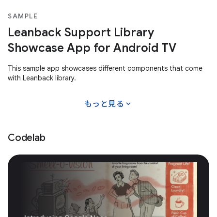
SAMPLE
Leanback Support Library
Showcase App for Android TV
This sample app showcases different components that come
with Leanback library.
expand_more
もっと見る
Codelab