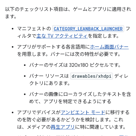
以下のチェックリスト項目は、ゲームとアプリに適用され
ます。
マニフェストの
CATEGORY_LEANBACK_LAUNCHER
フ
ィルタで
主な TV アクティビティ
を指定します。
アプリがサポートする各言語用に
ホーム画面バナー
を用意します。バナーには次の特性が必要です。
バナーのサイズは 320x180 ピクセルです。
バナー リソースは
drawables/xhdpi
ディレ
クトリにあります。
バナーの画像にローカライズしたテキストを含
めて、アプリを特定できるようにする
アプリでデバイスが
アンビエント モード
に移行する
のを防ぐ必要があるかどうかを検討します。これ
は、メディアの
再生アプリ
に特に関連しています。