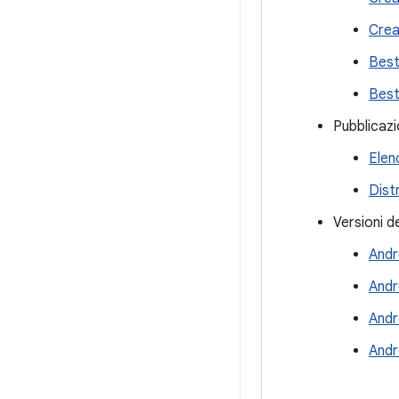
Crea
Best
Best
Pubblicazi
Elen
Dist
Versioni d
Andr
Andr
Andr
Andr