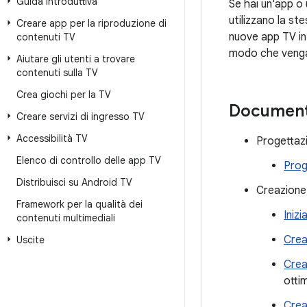
Guida introduttiva
Se hai un'app o 
utilizzano la st
Creare app per la riproduzione di
nuove app TV in 
contenuti TV
modo che vengan
Aiutare gli utenti a trovare
contenuti sulla TV
Crea giochi per la TV
Document
Creare servizi di ingresso TV
Accessibilità TV
Progettazi
Elenco di controllo delle app TV
Prog
Distribuisci su Android TV
Creazione 
Framework per la qualità dei
Inizi
contenuti multimediali
Crea
Uscite
Crea
otti
Crea