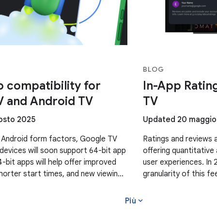
BLOG
p compatibility for
In-App Ratin
V and Android TV
TV
osto 2025
Updated 20 maggio
 Android form factors, Google TV
Ratings and reviews a
devices will soon support 64-bit app
offering quantitative
4-bit apps will help offer improved
user experiences. In
orter start times, and new viewing
granularity of this 
 upcoming 64-bit Google TV and
insights by countrie
expand_more
Più