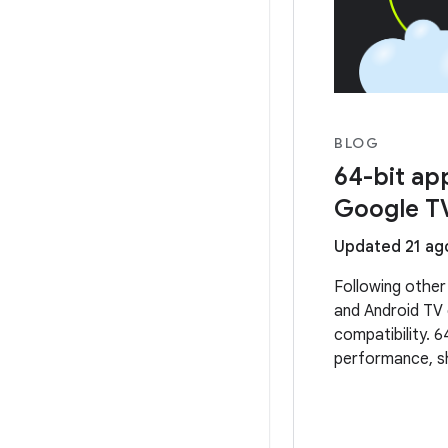
BLOG
64-bit ap
Google T
Updated 21 ag
Following other
and Android TV 
compatibility. 6
performance, sh
experiences on