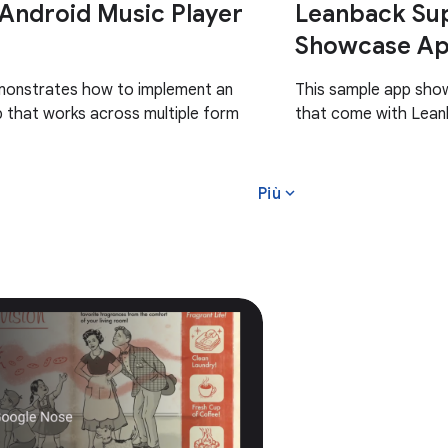
 Android Music Player
Leanback Sup
Showcase Ap
monstrates how to implement an
This sample app sho
 that works across multiple form
that come with Leanb
expand_more
Più