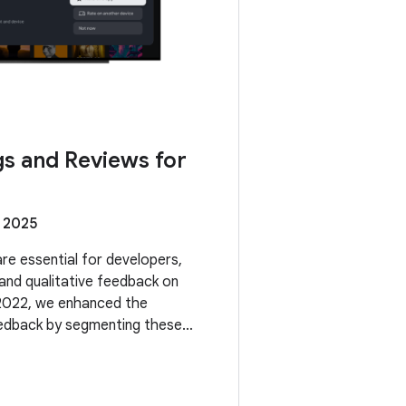
gs and Reviews for
 2025
re essential for developers,
 and qualitative feedback on
 2022, we enhanced the
feedback by segmenting these
s and form factors. Now, we're