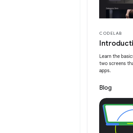
CODELAB
Introduct
Learn the basi
two screens tha
apps.
Blog