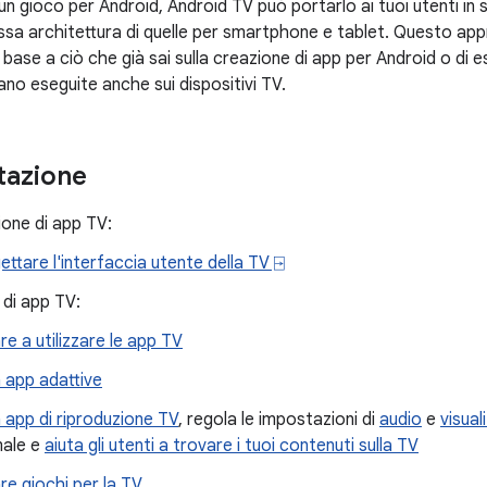
un gioco per Android, Android TV può portarlo ai tuoi utenti in
essa architettura di quelle per smartphone e tablet. Questo ap
base a ciò che già sai sulla creazione di app per Android o di e
o eseguite anche sui dispositivi TV.
azione
one di app TV:
ettare l'interfaccia utente della TV ⍈
di app TV:
are a utilizzare le app TV
 app adattive
 app di riproduzione TV
, regola le impostazioni di
audio
e
visual
male e
aiuta gli utenti a trovare i tuoi contenuti sulla TV
re giochi per la TV