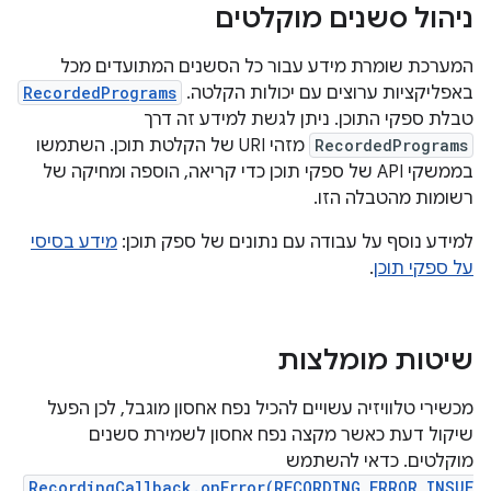
ניהול סשנים מוקלטים
המערכת שומרת מידע עבור כל הסשנים המתועדים מכל
באפליקציות ערוצים עם יכולות הקלטה.
RecordedPrograms
טבלת ספקי התוכן. ניתן לגשת למידע זה דרך
RecordedPrograms
מזהי URI של הקלטת תוכן. השתמשו
בממשקי API של ספקי תוכן כדי קריאה, הוספה ומחיקה של
רשומות מהטבלה הזו.
למידע נוסף על עבודה עם נתונים של ספק תוכן:
מידע בסיסי
על ספקי תוכן
.
שיטות מומלצות
מכשירי טלוויזיה עשויים להכיל נפח אחסון מוגבל, לכן הפעל
שיקול דעת כאשר מקצה נפח אחסון לשמירת סשנים
מוקלטים. כדאי להשתמש
RecordingCallback.onError(RECORDING_ERROR_INSUF