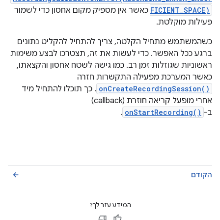
FICIENT_SPACE)
כאשר אין מספיק מקום אחסון כדי לשמור
פעילות מוקלטת.
כשהמשתמש מתחיל הקלטה, צריך להתחיל להקליט נתונים
ברגע ככל האפשר. כדי לעשות את זה, תצטרכו לבצע משימות
ראשוניות שגוזלות זמן רב. כמו גישה לשטח אחסון והקצאתו,
כאשר המערכת מפעילה התקשרות חזרה
onCreateRecordingSession()
. כך תוכלו להתחיל מיד
אחרי מופעל קריאה חוזרת (callback)
ב-
onStartRecording()
.
הקודם
arrow_back
המידע עזר לך?