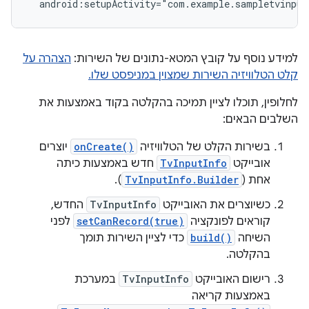
android:setupActivity="com.example.sampletvinput
למידע נוסף על קובץ המטא-נתונים של השירות:
הצהרה על
קלט הטלוויזיה השירות שמצוין במניפסט שלו.
לחלופין, תוכלו לציין תמיכה בהקלטה בקוד באמצעות את
השלבים הבאים:
בשירות הקלט של הטלוויזיה
onCreate()
יוצרים
אובייקט
TvInputInfo
חדש באמצעות כיתה
אחת (
TvInputInfo.Builder
).
כשיוצרים את האובייקט
TvInputInfo
החדש,
קוראים לפונקציה
setCanRecord(true)
לפני
השיחה
build()
כדי לציין השירות תומך
בהקלטה.
רישום האובייקט
TvInputInfo
במערכת
באמצעות קריאה