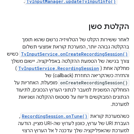
.
TvInputManager.updateTvInputInfo()
הקלטת סשן
לאחר ששירות הקלט של הטלוויזיה נרשם שהוא תומך
בהקלטה גבוהה יותר, המערכת קוראת אמצעי תשלום
TvInputService.onCreateRecordingSession()
כשיש
צורך בגישה של הטמעת ההקלטה באפליקציה. יישום משלך
מחלקה אחת (
TvInputService.RecordingSession
)
והחזרה כשהקריאה החוזרת (callback) של
onCreateRecordingSession()
מופעלת. האחריות על
המחלקה המשנית למעבר לנתוני הערוץ הנכונים, לתיעוד
הנתונים המבוקשים ודיווח על סטטוס ההקלטה ושגיאות
למערכת.
כשהמערכת קוראת
RecordingSession.onTune()
,
העברת URI של ערוץ, כוונון לערוץ שה-URI מציין. הודעה
למערכת שהאפליקציה שלך עדכנה ל אל הערוץ הרצוי