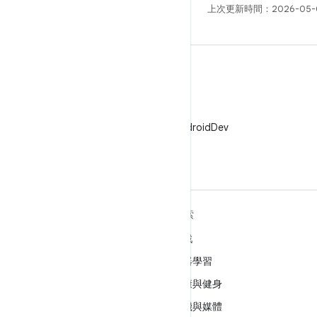
上次更新時間：2026-05-
X
在 X 中追蹤 @AndroidDev
深入瞭解 ANDROID
探索
Android
遊戲
企業專用 Android
機器學習
安全性
健康與健身
原始碼
相機與媒體