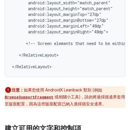
android:layout_marginRight="48dp">

<!--
Screen
elements
that
need
to
be
within
</RelativeLayout>

</RelativeLayout>
注意：
如果您使用 AndroidX Leanback 類別 (例如
或相關小工具)，請勿將過掃描邊界套用
BrowseSupportFragment
至版面配置，因為這些版面配置已納入過掃描安全邊界。
建立可用的文字和控制項