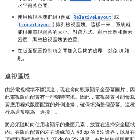
水平螢幕空間。
使用檢視區塊群組 (例如
RelativeLayout
或
LinearLayout
) 排列檢視區塊。這樣一來，系統就
能根據電視螢幕的大小、對齊方式、顯示比例和像素
密度，調整檢視區塊的位置。
在版面配置控制項之間加入足夠的邊界，以免 UI 雜
亂。
遮視區域
由於電視標準不斷演進，現在會向觀眾顯示全螢幕圖片，因
此電視版面配置有一些獨特需求。因此，電視裝置可能會裁
剪應用程式版面配置的外側邊緣，確保填滿整個螢幕。這種
行為通常稱為「過掃」
。
將必須隨時向使用者顯示的畫面元素，放置在過掃安全區域
內。在版面配置的左右邊緣加入 48 dp 的 5% 邊界，以及在
頂端和底端邊緣加入 27 dp 的 5% 邊界，有助於確保版面配