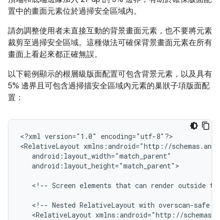
置中的畫面元素位於過掃安全區域內。
請勿調整使用者未直接互動的背景畫面元素，也不要將元素
裁剪至過掃安全區域。這種做法可確保背景畫面元素在所有
畫面上看起來都正確無誤。
以下範例顯示的根層級版面配置可包含背景元素，以及具有
5% 邊界且可包含過掃描安全區域內元素的巢狀子項版面配
置：
<?xml
version="1.0"
encoding="utf-8"?>

<RelativeLayout
android:layout_height="match_parent">

<!--
Screen
elements
that
can
render
outside
th
<!--
Nested
RelativeLayout
with
overscan-safe
m
<RelativeLayout