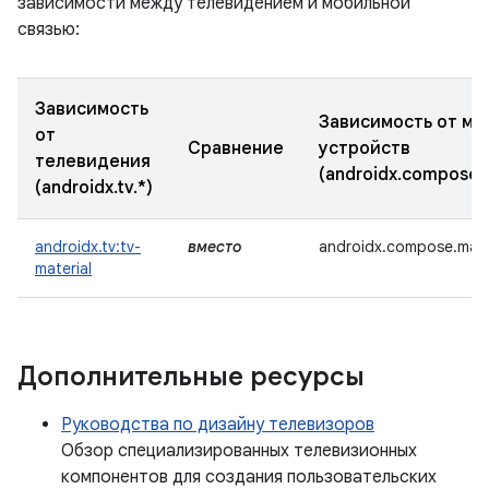
зависимости между телевидением и мобильной
связью:
Зависимость
Зависимость от мо
от
Сравнение
устройств
телевидения
(androidx.compose.
(androidx.tv.*)
androidx.tv:tv-
вместо
androidx.compose.mater
material
Дополнительные ресурсы
Руководства по дизайну телевизоров
Обзор специализированных телевизионных
компонентов для создания пользовательских