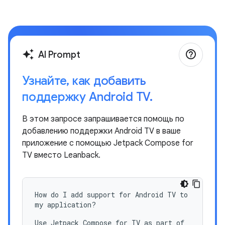
help_outline
auto_awesome
AI Prompt
Узнайте
,
как добавить
поддержку Android TV
.
В этом запросе запрашивается помощь по
добавлению поддержки Android TV в ваше
приложение с помощью Jetpack Compose for
TV вместо Leanback.
How do I add support for Android TV to
my application?
Use Jetpack Compose for TV as part of