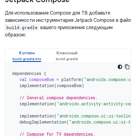
Для использования Compose для ТВ добавьте
зависимости инструментария Jetpack Compose в файл
build.gradle
вашего приложения следующим
образом:
Котлин
Классный
dependencies
{
val
composeBom
=
platform
(
"androidx.compose:com
implementation
(
composeBom
)
// General compose dependencies.
implementation
(
"androidx.activity:activity-comp
implementation
(
"androidx.compose.ui:ui-tooling-
debugImplementation
(
"androidx.compose.ui:ui-too
// Compose for TV dependencies.