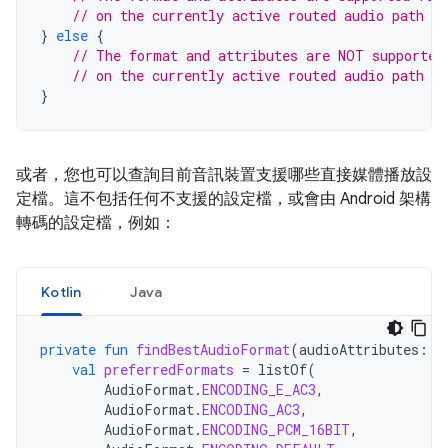
// on the currently active routed audio path
}
else
{
// The format and attributes are NOT supported
// on the currently active routed audio path
}
或者，您也可以查詢目前音訊裝置支援哪些直接媒體播放設
定檔。這不包括任何不支援的設定檔，或會由 Android 架構
轉碼的設定檔，例如：
Kotlin
Java
private
fun
findBestAudioFormat
(
audioAttributes
:
A
val
preferredFormats
=
listOf
(
AudioFormat
.
ENCODING_E_AC3
,
AudioFormat
.
ENCODING_AC3
,
AudioFormat
.
ENCODING_PCM_16BIT
,