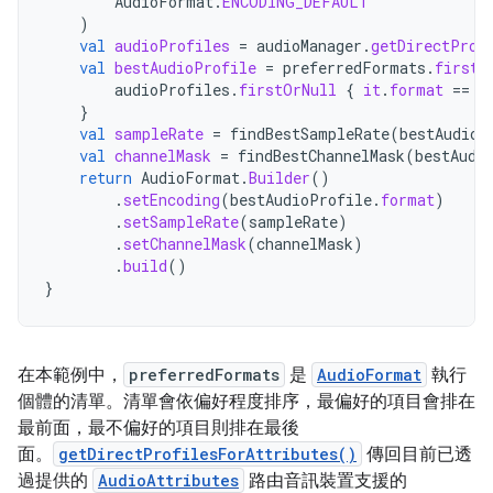
AudioFormat
.
ENCODING_DEFAULT
)
val
audioProfiles
=
audioManager
.
getDirectProf
val
bestAudioProfile
=
preferredFormats
.
firstN
audioProfiles
.
firstOrNull
{
it
.
format
==
f
}
val
sampleRate
=
findBestSampleRate
(
bestAudioP
val
channelMask
=
findBestChannelMask
(
bestAudi
return
AudioFormat
.
Builder
()
.
setEncoding
(
bestAudioProfile
.
format
)
.
setSampleRate
(
sampleRate
)
.
setChannelMask
(
channelMask
)
.
build
()
}
在本範例中，
preferredFormats
是
AudioFormat
執行
個體的清單。清單會依偏好程度排序，最偏好的項目會排在
最前面，最不偏好的項目則排在最後
面。
getDirectProfilesForAttributes()
傳回目前已透
過提供的
AudioAttributes
路由音訊裝置支援的