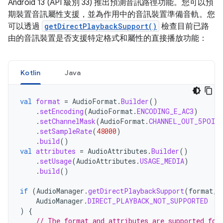
Android 13 (API 級別 33) 推出預測音訊路徑功能。您可以預
期裝置音訊屬性支援，並為作用中的音訊裝置準備音軌。您
可以透過
getDirectPlaybackSupport()
檢查目前已路
由的音訊裝置是否支援特定格式和屬性的直接播放功能：
Kotlin
Java
val
format
=
AudioFormat
.
Builder
()
.
setEncoding
(
AudioFormat
.
ENCODING_E_AC3
)
.
setChannelMask
(
AudioFormat
.
CHANNEL_OUT_5POIN
.
setSampleRate
(
48000
)
.
build
()
val
attributes
=
AudioAttributes
.
Builder
()
.
setUsage
(
AudioAttributes
.
USAGE_MEDIA
)
.
build
()
if
(
AudioManager
.
getDirectPlaybackSupport
(
format
,
AudioManager
.
DIRECT_PLAYBACK_NOT_SUPPORTED
)
{
// The format and attributes are supported for