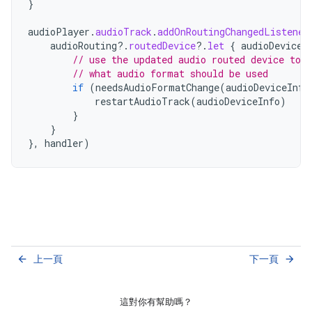
}
audioPlayer
.
audioTrack
.
addOnRoutingChangedListener
audioRouting
?.
routedDevice
?.
let
{
audioDeviceI
// use the updated audio routed device to 
// what audio format should be used
if
(
needsAudioFormatChange
(
audioDeviceInfo
restartAudioTrack
(
audioDeviceInfo
)
}
}
},
handler
)
上一頁
下一頁
arrow_back
arrow_forward
這對你有幫助嗎？