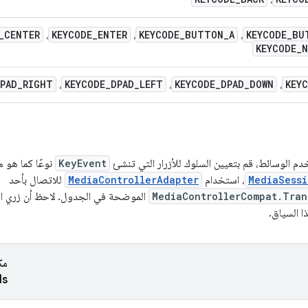
_
CENTER
KEYCODE
_
ENTER
KEYCODE
_
BUTTON
_
A
KEYCODE
_
BU
،
،
،
KEYCODE
_
N
PAD
_
RIGHT
KEYCODE
_
DPAD
_
LEFT
KEYCODE
_
DPAD
_
DOWN
KEY
،
،
،
م الوسائط، قم بتعيين السلوك للأزرار التي تنشئ
KeyEvent
نوعًا كما هو م
MediaSessi
، استخدام
MediaControllerAdapter
للاتصال بأحد
MediaControllerCompat.Tran
الموضحة في الجدول. لاحظ أن زري ال
ا السياق.
مك
ls