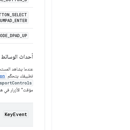
TTON
_
SELECT
UMPAD
_
ENTER
CODE
_
DPAD
_
UP
أحداث الوسائط
عندما يشاهد المستخد
تطبيقك يتحكّم
on
sportControls
مؤقت" الأزرار في هذ
Key
Event