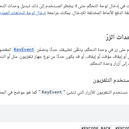
فات في إدخال لوحة التحكّم حتى لا يضطر المستخدم إلى ذلك تبديل وحدات الت
 الدفع الأنماط المختلفة للإدخال، يمكنك مراجعة
إدخال لوحة اتجاهات العملية
داث الزرّ
 على زر في وحدة التحكّم، يتلقّى تطبيقك حدثًا يتضمّن
KeyEvent
المقصود
أو إيقاف مؤقت أو إيقاف، أو قد يكون حدثًا من نوع جهاز تلفزيون، مثل أو الت
إلى أزرار وحدة التحكم.
تخدم التلفزيون
ستخدم التلفزيون للأزرار التي تنشئ "
KeyEvent
" كما هو موضح في الجدو
KEYCODE
_
BACK
KEYCO
،