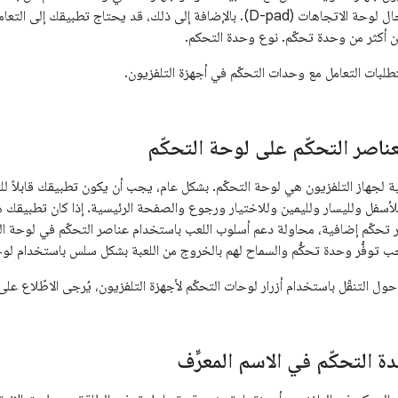
أن يتيح تطبيقك إدخال لوحة الاتجاهات (D-pad). بالإضافة إلى ذلك، قد يحتاج
من أكثر من وحدة تحكّم. نوع وحدة التحكم.
طلبات التعامل مع وحدات التحكّم في أجهزة التلفزيون.
لعناصر التحكّم على لوحة التحكّم
ئية لجهاز التلفزيون هي لوحة التحكّم. بشكل عام، يجب أن يكون تطبيقك قابلاً ل
وللأسفل ولليسار ولليمين وللاختيار ورجوع والصفحة الرئيسية. إذا كان تطبيقك 
صر تحكّم إضافية، محاولة دعم أسلوب اللعب باستخدام عناصر التحكّم في لوحة ا
 توفُّر وحدة تحكُّم والسماح لهم بالخروج من اللعبة بشكل سلس باستخدام لوحة
ول التنقّل باستخدام أزرار لوحات التحكّم لأجهزة التلفزيون، يُرجى الاطّلاع عل
ة التحكّم في الاسم المعرِّف