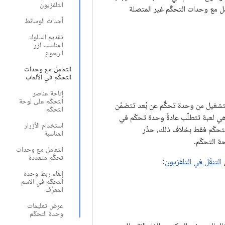
التلفزيون
 تطبيقك إلى التعامل مع وحدات التحكّم غير المتصلة
أحداث الوسائط
تقديم السلوك
المناسب لزر
الرجوع
التعامل مع وحدات
التحكّم في الألعاب
إتاحة عناصر
التحكّم على لوحة
لتشغيل من وحدة تحكُّم عن بُعد تتضمّن
التحكّم
هي لعبة تتطلّب عادةً وحدة تحكّم في
استخدام الأزرار
لتحكّم فقط بخلاف ذلك، حذّر
المناسبة
 التحكّم.
التعامل مع وحدات
تحكُّم متعددة
ى
التنقّل في التلفزيون
:
إلغاء ربط وحدة
التحكّم في الاسم
المعرِّف
عرض تعليمات
وحدة التحكّم