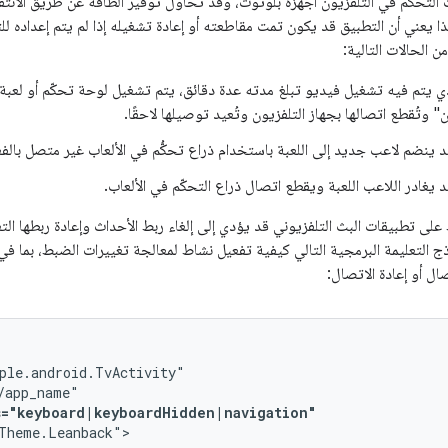
ت التحكم في التلفزيون أجهزة بلوتوث، وقد تحاول توفير الطاقة عن طريق الانتق
ذا يعني أن التطبيق قد يكون تمت مقاطعته أو إعادة تشغيله إذا لم يتم إعداده لل
 الحالات التالية:
ي يتم فيه تشغيل فيديو تبلغ مدته عدة دقائق، يتم تشغيل لوحة تحكّم أو لعبة 
وتُقطع اتصالها بجهاز التلفزيون وتُعيد توصيلها لاحقًا.
قد ينضم لاعب جديد إلى اللعبة باستخدام ذراع تحكُّم في الألعاب غير متصل بالف
قد يغادر اللاعب اللعبة ويقطع اتصال ذراع التحكّم في الألعاب.
 تطبيقات البث التلفزيوني قد يؤدي إلى إلغاء ربط الأحداث وإعادة ربطها التع
 التعليمة البرمجية التالي كيفية تفعيل نشاط لمعالجة تغييرات الضبط، بما في ذ
ال أو إعادة الاتصال:
="keyboard|keyboardHidden|navigation"
Theme.Leanback">
