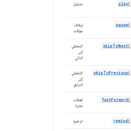
play(
تشغيل
pause(
إيقاف
مؤقت
skipToNext(
التخطي
إلى
التالي
skipToPrevious(
التخطي
إلى
السابق
fastForward(
لقطات
عابرة
rewind(
ترجيع