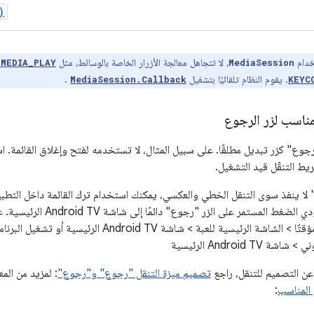
)
خدام
، لا تتجاهل معالجة الأزرار الخاصة بالوسائط، مثل
_MEDIA_PLAY
MediaSession
. يقوم النظام تلقائيًا بتشغيل
.
MediaSession.Callback
KEYC
مناسب لزر الرجوع
رجوع" كزر تبديل مطلقًا. على سبيل المثال، لا تستخدمه لفتح وإغلاق القائمة. ا
ط التنقّل قيد التشغيل.
ع" لا ينفذ سوى التنقل الخطي والعكسي، يمكنك استخدام ترك القائمة داخل التط
التطبيق. يجب أن يؤدي الضغط المس
شاشة إيقاف اللعبة مؤقتًا > الشاشة الرئيسية للعبة > شاشة
Android TV الرئيسية
عن التصميم للتنقل، راجع
تصميم ميزة التنقل "رجوع" و"رجوع"
: لمزيد من الم
 المناسب
: