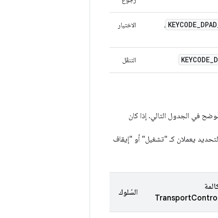
KEYCODE
_
DPAD
،
الاختيار
KEYCODE
_
D
التنقّل
وضح في الجدول التالي. إذا كان
تحديد يعملان كـ "تشغيل" أو "إيقاف
المة
السُلوك
TransportContro