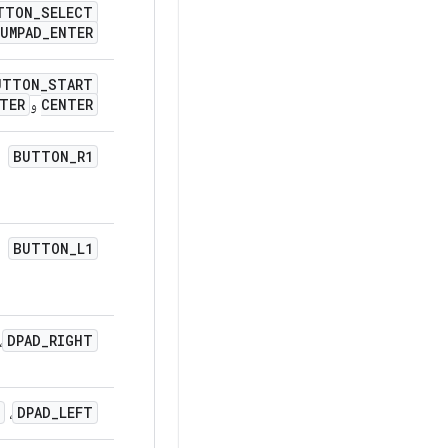
TTON
_
SELECT
UMPAD
_
ENTER
UTTON
_
START
TER
CENTER
و
BUTTON
_
R1
BUTTON
_
L1
DPAD
_
RIGHT
،
DPAD
_
LEFT
،