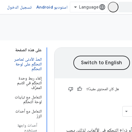
استوديو Android
تسجيل الدخول
على هذه الصفحة
الحدّ الأدنى لعناصر
التحكّم على لوحة
التحكّم
إلغاء ربط وحدة
التحكّم في الاسم
المعرِّف
هل كان المحتوى مفيدًا؟
التعامل مع تباينات
لوحة التحكّم
التعامل مع أحداث
الزرّ
أحداث واجهة
أو ذراع التحكم في الألعاب. لذلك، يجب
مستخدم