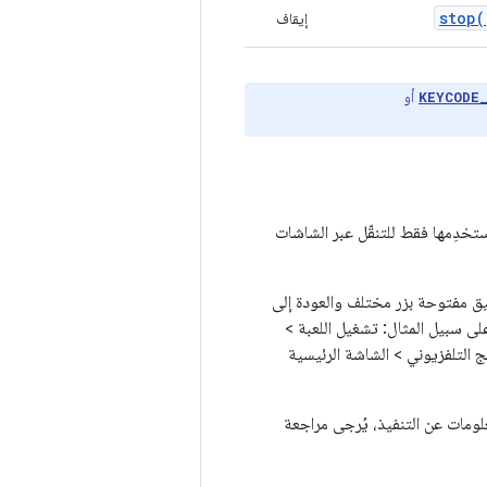
stop(
إيقاف
أو
KEYCODE
ستخدِمها فقط للتنقّل عبر الشاشات
بيق مفتوحة بزر مختلف والعودة إلى
تمر على الزر "رجوع" دائمًا إلى شاشة Android TV الرئيسية. على سبيل المثال: تشغيل اللعبة >
 Android TV الرئيسية أو تشغيل البرنامج التلفزيوني > الشاشة الرئيسية
علومات عن التنفيذ، يُرجى مراجعة