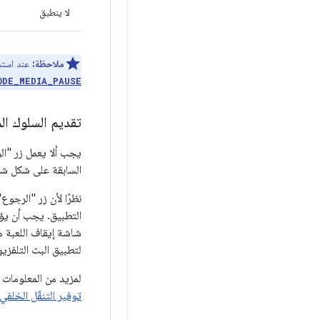
لا ينطبق
ملاحظة:
عند است
ODE_MEDIA_PAUSE
تقديم السلوك ال
يجب ألا يعمل زر "ال
السابقة على شكل شري
نظرًا لأن زر "الرجو
لتطبيق البث التلفزيوني > شاشة 
لمزيد من المعلومات 
توفير التنقّل الخلفي