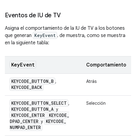
Eventos de IU de TV
Asigna el comportamiento de la IU de TV a los botones
que generan
KeyEvent
. de muestra, como se muestra
en la siguiente tabla:
Key
Event
Comportamiento
KEYCODE
_
BUTTON
_
B
,
Atrás
KEYCODE
_
BACK
KEYCODE
_
BUTTON
_
SELECT
,
Selección
KEYCODE
_
BUTTON
_
A
y
KEYCODE
_
ENTER
KEYCODE
_
DPAD
_
CENTER
KEYCODE
_
y
NUMPAD
_
ENTER