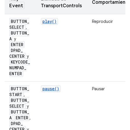
Comportamient
Event
TransportControls
BUTTON
_
play()
Reproducir
SELECT
,
BUTTON
_
A
y
ENTER
DPAD
_
CENTER
y
KEYCODE
_
NUMPAD
_
ENTER
BUTTON
_
pause()
Pausar
START
,
BUTTON
_
SELECT
y
BUTTON
_
A
ENTER
,
DPAD
_
CENTER
y