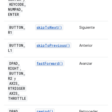
KEYCODE
_
NUMPAD
_
ENTER
BUTTON
_
skipToNext()
Siguiente
R1
BUTTON
_
skipToPrevious()
Anterior
L1
DPAD
_
fastForward()
Avanzar
RIGHT
,
BUTTON
_
R2
y
AXIS
_
RTRIGGER
AXIS
_
THROTTLE
DPAD
_
rewind()
Retroceder