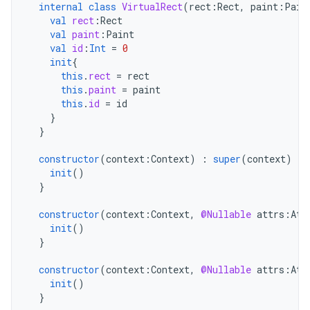
internal
class
VirtualRect
(
rect
:
Rect
,
paint
:
Pain
val
rect
:
Rect
val
paint
:
Paint
val
id
:
Int
=
0
init
{
this
.
rect
=
rect
this
.
paint
=
paint
this
.
id
=
id
}
}
constructor
(
context
:
Context
)
:
super
(
context
)
{
init
()
}
constructor
(
context
:
Context
,
@Nullable
attrs
:
Att
init
()
}
constructor
(
context
:
Context
,
@Nullable
attrs
:
Att
init
()
}