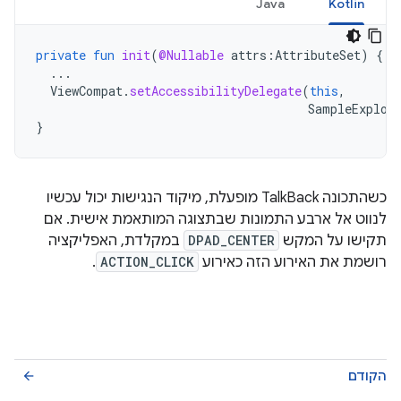
Java
Kotlin
private
fun
init
(
@Nullable
attrs
:
AttributeSet
)
{
...
ViewCompat
.
setAccessibilityDelegate
(
this
,
SampleExplor
}
כשהתכונה TalkBack מופעלת, מיקוד הנגישות יכול עכשיו
לנווט אל ארבע התמונות שבתצוגה המותאמת אישית. אם
תקישו על המקש
DPAD_CENTER
במקלדת, האפליקציה
רושמת את האירוע הזה כאירוע
ACTION_CLICK
.
הקודם
arrow_back