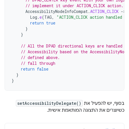
// implement it under ACTION_CLICK action.
AccessibilityNodeInfoCompat
.
ACTION_CLICK
-
>
Log
.
e
(
TAG
,
"ACTION_CLICK action handled h
return
true
}
}
// All the DPAD directional keys are handled b
// Accessibility based on the AccessibilityNod
// defined above.
// fall through
return
false
}
}
בסוף, יש להפעיל את
setAccessibilityDelegate()
כשיוצרים את התצוגה המותאמת אישית.