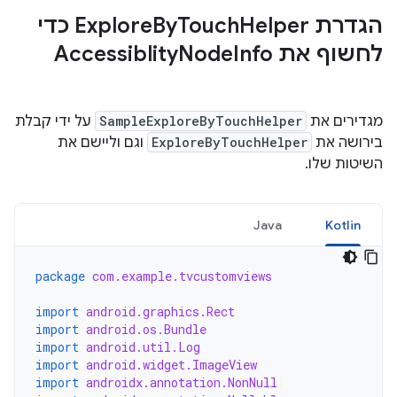
הגדרת Explore
Touch
By
Helper כדי
לחשוף את Accessiblity
Info
Node
מגדירים את
SampleExploreByTouchHelper
על ידי קבלת
בירושה את
ExploreByTouchHelper
וגם וליישם את
השיטות שלו.
Java
Kotlin
package
com.example.tvcustomviews
import
android.graphics.Rect
import
android.os.Bundle
import
android.util.Log
import
android.widget.ImageView
import
androidx.annotation.NonNull