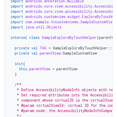
import
androidx.annotation.Nullable
import
androidx.core.view.accessibility.Accessibil
import
androidx.core.view.accessibility.Accessibil
import
androidx.customview.widget.ExploreByTouchHe
import
com.example.tvcustomviews.SampleCustomView.
import
java.util.Objects
internal
class
SampleExploreByTouchHelper
(
parentVi
private
val
TAG
=
SampleExploreByTouchHelper
::
cl
private
val
parentView
:
SampleCustomView
init
{
this
.
parentView
=
parentView
}
/**
   * Define AccessibilityNodeInfo objects with nec
   * Set required attributes into the Accessibilit
   * component whose virtualID is the virtualViewI
   * @param virtualViewId: virtual ID for the comp
   * @param node: the AccessibilityNodeInfoCompat 
   */