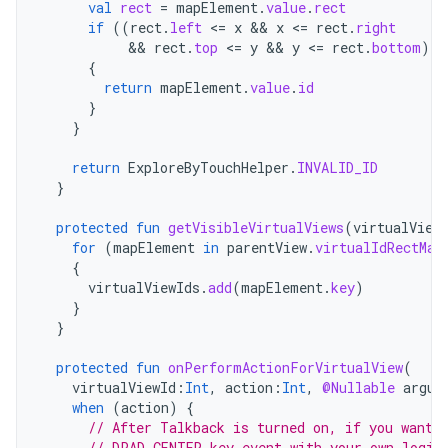
val
rect
=
mapElement
.
value
.
rect
if
((
rect
.
left
<
=
x
 && 
x
<
=
rect
.
right
           && 
rect
.
top
<
=
y
 && 
y
<
=
rect
.
bottom
))
{
return
mapElement
.
value
.
id
}
}
return
ExploreByTouchHelper
.
INVALID_ID
}
protected
fun
getVisibleVirtualViews
(
virtualView
for
(
mapElement
in
parentView
.
virtualIdRectMap
{
virtualViewIds
.
add
(
mapElement
.
key
)
}
}
protected
fun
onPerformActionForVirtualView
(
virtualViewId
:
Int
,
action
:
Int
,
@Nullable
argum
when
(
action
)
{
// After Talkback is turned on, if you want 
// DPAD_CENTER key event with your own logic