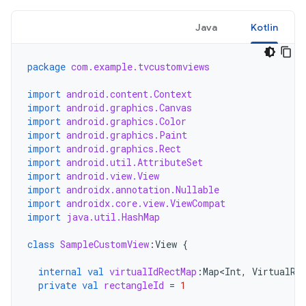
Java
Kotlin
package
com.example.tvcustomviews
import
android.content.Context
import
android.graphics.Canvas
import
android.graphics.Color
import
android.graphics.Paint
import
android.graphics.Rect
import
android.util.AttributeSet
import
android.view.View
import
androidx.annotation.Nullable
import
androidx.core.view.ViewCompat
import
java.util.HashMap
class
SampleCustomView
:
View
{
internal
val
virtualIdRectMap
:
Map<Int
,
VirtualRe
private
val
rectangleId
=
1