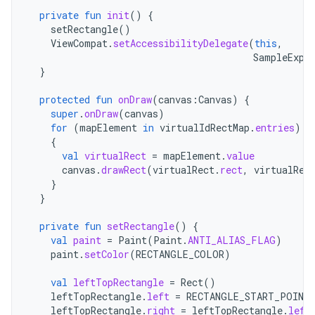
private
fun
init
()
{
setRectangle
()
ViewCompat
.
setAccessibilityDelegate
(
this
,
SampleExpl
}
protected
fun
onDraw
(
canvas
:
Canvas
)
{
super
.
onDraw
(
canvas
)
for
(
mapElement
in
virtualIdRectMap
.
entries
)
{
val
virtualRect
=
mapElement
.
value
canvas
.
drawRect
(
virtualRect
.
rect
,
virtualRec
}
}
private
fun
setRectangle
()
{
val
paint
=
Paint
(
Paint
.
ANTI_ALIAS_FLAG
)
paint
.
setColor
(
RECTANGLE_COLOR
)
val
leftTopRectangle
=
Rect
()
leftTopRectangle
.
left
=
RECTANGLE_START_POINT
leftTopRectangle
.
right
=
leftTopRectangle
.
left