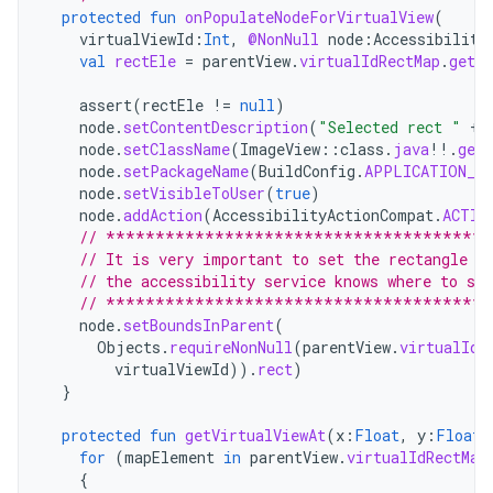
protected
fun
onPopulateNodeForVirtualView
(
virtualViewId
:
Int
,
@NonNull
node
:
Accessibility
val
rectEle
=
parentView
.
virtualIdRectMap
.
get
(
assert
(
rectEle
!=
null
)
node
.
setContentDescription
(
"Selected rect "
+
node
.
setClassName
(
ImageView
::
class
.
java
!!
.
get
node
.
setPackageName
(
BuildConfig
.
APPLICATION_ID
node
.
setVisibleToUser
(
true
)
node
.
addAction
(
AccessibilityActionCompat
.
ACTIO
// **************************************
// It is very important to set the rectangle a
// the accessibility service knows where to set
// **************************************
node
.
setBoundsInParent
(
Objects
.
requireNonNull
(
parentView
.
virtualIdR
virtualViewId
)).
rect
)
}
protected
fun
getVirtualViewAt
(
x
:
Float
,
y
:
Float
)
for
(
mapElement
in
parentView
.
virtualIdRectMap
{