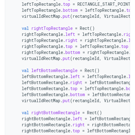
leftTopRectangle
.
top
=
RECTANGLE_START_POINT_
leftTopRectangle
.
bottom
=
leftTopRectangle
.
top
virtualIdRectMap
.
put
(
rectangleId
,
VirtualRect
(
val
rightTopRectangle
=
Rect
()
rightTopRectangle
.
left
=
leftTopRectangle
.
righ
rightTopRectangle
.
right
=
rightTopRectangle
.
le
rightTopRectangle
.
top
=
leftTopRectangle
.
top
rightTopRectangle
.
bottom
=
rightTopRectangle
.
t
virtualIdRectMap
.
put
(
rectangleId
,
VirtualRect
(
val
leftBottomRectangle
=
Rect
()
leftBottomRectangle
.
left
=
leftTopRectangle
.
le
leftBottomRectangle
.
right
=
leftBottomRectangl
leftBottomRectangle
.
top
=
leftTopRectangle
.
bot
leftBottomRectangle
.
bottom
=
leftBottomRectang
virtualIdRectMap
.
put
(
rectangleId
,
VirtualRect
(
val
rightBottomRectangle
=
Rect
()
rightBottomRectangle
.
left
=
leftBottomRectangl
rightBottomRectangle
.
right
=
rightBottomRectan
rightBottomRectangle
.
top
=
leftBottomRectangle