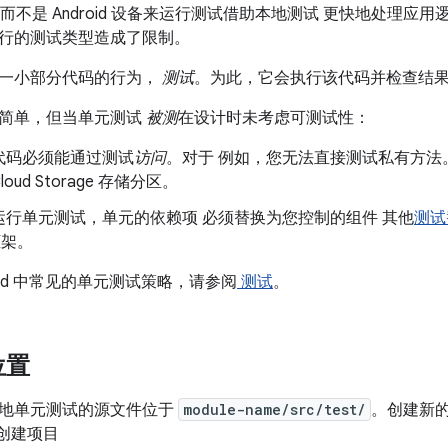
、 而不是 Android 设备来运行测试借助本地测试 更快地处理应用逻
行的测试类型造成了限制。
一小部分代码的行为，
测试
。为此，它会执行该代码并检查结
简单，但当单元测试
被测
在设计时未考虑可测试性：
代码必须能通过测试
访问
。对于 例如，您无法直接测试私有方法
Cloud Storage 存储分区。
运行单元测试
，单元的依赖项 必须替换为您控制的组件 其他
测试
 框架。
roid 中常见的单元测试策略，请参阅
测试
。
位置
地单元测试的源文件位于
module-name/src/test/
。创建新的
io 创建项目