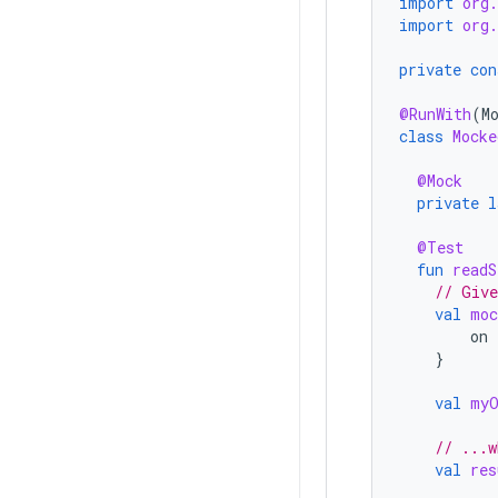
import
org
import
org
private
con
@RunWith
(
M
class
Mocke
@Mock
private
l
@Test
fun
readS
// Give
val
moc
on
}
val
myO
// ...w
val
res