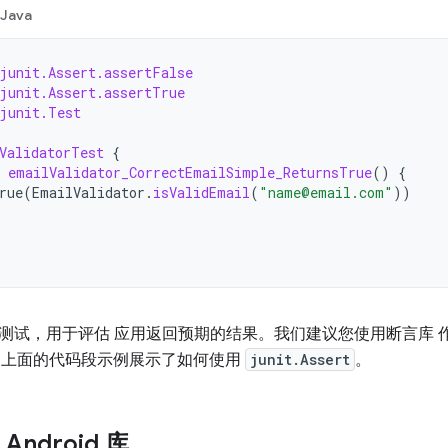
Java
junit.Assert.assertFalse
junit.Assert.assertTrue
junit.Test
ValidatorTest
{
emailValidator_CorrectEmailSimple_ReturnsTrue
()
{
rue
(
EmailValidator
.
isValidEmail
(
"name@email.com"
))
测试，用于评估 应用返回预期的结果。我们建议您使用断言库 
。上面的代码段示例展示了如何使用
junit.Assert
。
 Android 库