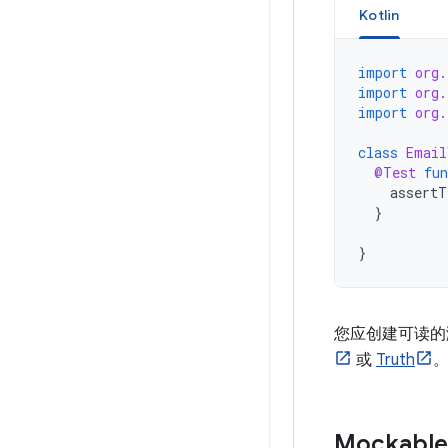
Kotlin
import
org.
import
org.
import
org.
class
Email
@Test
fun
assertT
}
}
您应创建可读的
或
Truth
Mockable