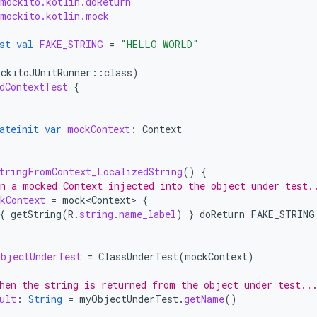
.mockito.kotlin.doReturn
.mockito.kotlin.mock
st
val
FAKE_STRING
=
"HELLO WORLD"
ockitoJUnitRunner
::
class
)
dContextTest
{
ateinit
var
mockContext
:
Context
tringFromContext_LocalizedString
()
{
n a mocked Context injected into the object under test.
kContext
=
mock<Context>
{
{
getString
(
R
.
string
.
name_label
)
}
doReturn
FAKE_STRING
bjectUnderTest
=
ClassUnderTest
(
mockContext
)
hen the string is returned from the object under test..
ult
:
String
=
myObjectUnderTest
.
getName
()