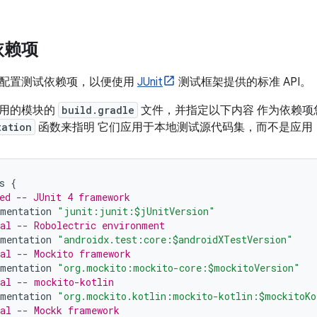
依赖项
配置测试依赖项，以便使用
JUnit
测试框架提供的标准 API。
应用的模块的
build.gradle
文件，并指定以下内容 作为依赖项
tation
函数来指明 它们应用于本地测试源代码集，而不是应用
s
{
ed -- JUnit 4 framework
mentation
"junit:junit:$jUnitVersion"
al -- Robolectric environment
mentation
"androidx.test:core:$androidXTestVersion"
al -- Mockito framework
mentation
"org.mockito:mockito-core:$mockitoVersion"
al -- mockito-kotlin
mentation
"org.mockito.kotlin:mockito-kotlin:$mockitoKo
al -- Mockk framework