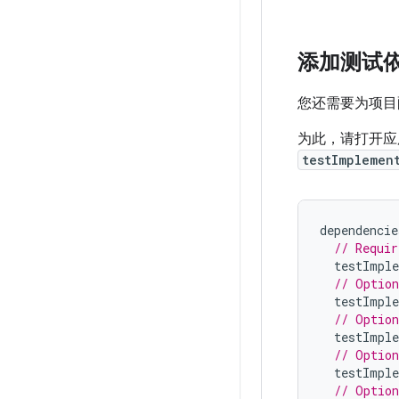
添加测试
您还需要为项目
为此，请打开
testImplemen
dependencie
// Requir
testImple
// Option
testImple
// Option
testImple
// Option
testImple
// Option