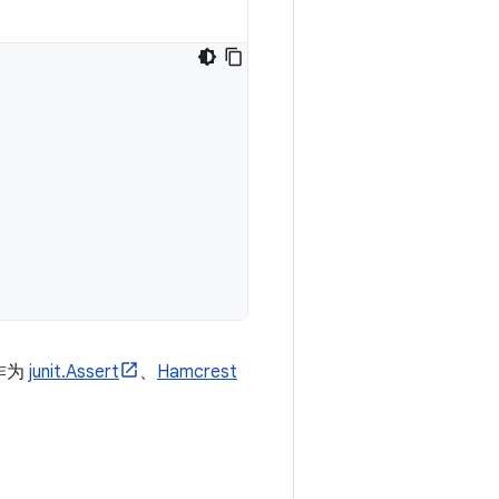
作为
junit.Assert
、
Hamcrest