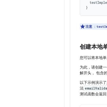
testImple
}
注意
：
testI
创建本地
您可以将本地单
为此，请创建一
解开头， 包含
以下示例演示了
法
emailValid
测试函数会返回