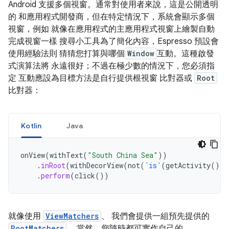
Android 支援多個視窗。通常對使用者來說，這是公開透明
的 和應用程式開發商，但在特定情況下，系統會顯示多個
視窗，例如 就像在應用程式的主應用程式視窗上繪製自動
完成視窗一樣 搜尋小工具為了簡化內容，Espresso 預設會
使用經驗法則 猜猜您打算與哪個
Window
互動。這種啟發
式演算法將 永遠很好；不過在極少數的情況下，您必須指
定 互動應設為目標方法是自行提供根視窗 比對器或
Root
比對器：
Kotlin
Java
onView
(
withText
(
"South China Sea"
))
.
inRoot
(
withDecorView
(
not
(
`
is
`
(
getActivity
().
g
.
perform
(
click
())
就像使用
ViewMatchers
、 我們會提供一組預先提供的
RootMatchers
。 當然，您隨時都可實作自己的