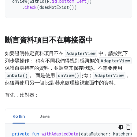
onView
(
withId
(
R
.
id
.
bottom_left
))
.
check
(
doesNotExist
())
斷言資料項目不在轉接器中
如要證明特定資料項目不在
AdapterView
中，請按照下
列步驟操作： 稍有不同我們得找到感興趣的
AdapterView
保護自身持有的資料，並調查其保存狀態。不需要使用
onData()
。 而是使用
onView()
找出
AdapterView
，
然後再使用另一個 比對器來處理檢視畫面中的資料。
首先，比對器：
Kotlin
Java
private
fun
withAdaptedData
(
dataMatcher
:
Matcher<A