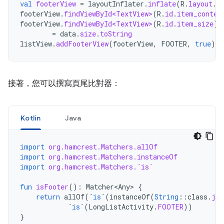
val
footerView
=
layoutInflater
.
inflate
(
R
.
layout
.
l
footerView
.
findViewById<TextView>
(
R
.
id
.
item_conten
footerView
.
findViewById<TextView>
(
R
.
id
.
item_size
).
=
data
.
size
.
toString
listView
.
addFooterView
(
footerView
,
FOOTER
,
true
)
接著，您可以撰寫頁尾比對器：
Kotlin
Java
import
org.hamcrest.Matchers.allOf
import
org.hamcrest.Matchers.instanceOf
import
org.hamcrest.Matchers.`is`
fun
isFooter
():
Matcher<Any>
{
return
allOf
(
`
is
`
(
instanceOf
(
String
::
class
.
jav
`
is
`
(
LongListActivity
.
FOOTER
))
}