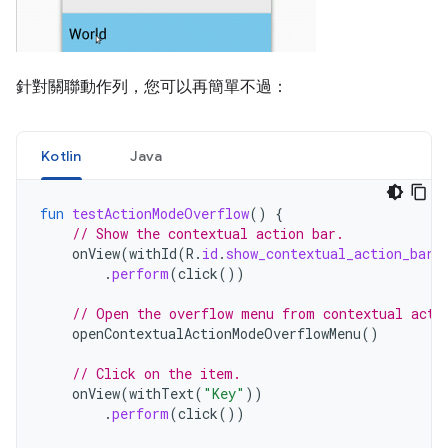
針對關聯動作列，您可以再簡單不過：
Kotlin
Java
fun
testActionModeOverflow
()
{
// Show the contextual action bar.
onView
(
withId
(
R
.
id
.
show_contextual_action_bar
)
.
perform
(
click
())
// Open the overflow menu from contextual acti
openContextualActionModeOverflowMenu
()
// Click on the item.
onView
(
withText
(
"Key"
))
.
perform
(
click
())