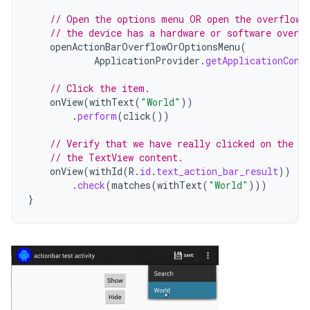
// Open the options menu OR open the overflow 
// the device has a hardware or software overf
openActionBarOverflowOrOptionsMenu
(
ApplicationProvider
.
getApplicationCont
// Click the item.
onView
(
withText
(
"World"
))
.
perform
(
click
())
// Verify that we have really clicked on the ic
// the TextView content.
onView
(
withId
(
R
.
id
.
text_action_bar_result
))
.
check
(
matches
(
withText
(
"World"
)))
}