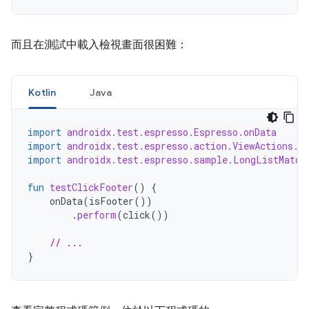
而且在測試中載入檢視畫面很困難：
Kotlin
Java
import
androidx.test.espresso.Espresso.onData
import
androidx.test.espresso.action.ViewActions.c
import
androidx.test.espresso.sample.LongListMatch
fun
testClickFooter
()
{
onData
(
isFooter
())
.
perform
(
click
())
// ...
}