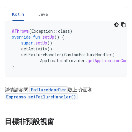
Kotlin
Java
@Throws
(
Exception
::
class
)
override
fun
setUp
()
{
super
.
setUp
()
getActivity
()
setFailureHandler
(
CustomFailureHandler
(
ApplicationProvider
.
getApplicationCont
}
詳情請參閱
FailureHandler
敬上 介面和
Espresso.setFailureHandler()
。
目標非預設視窗