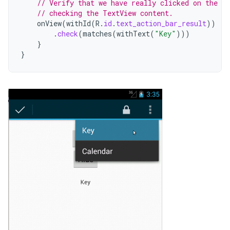
// Verify that we have really clicked on the ic
// checking the TextView content.
onView
(
withId
(
R
.
id
.
text_action_bar_result
))
.
check
(
matches
(
withText
(
"Key"
)))
}
}