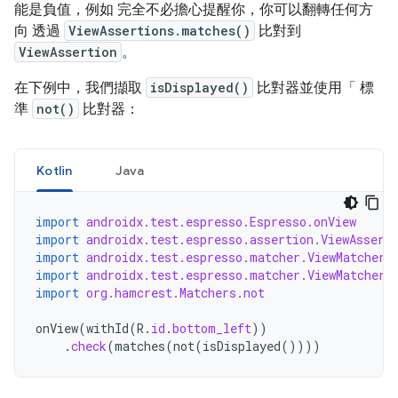
能是負值，例如 完全不必擔心提醒你，你可以翻轉任何方
向 透過
ViewAssertions.matches()
比對到
ViewAssertion
。
在下例中，我們擷取
isDisplayed()
比對器並使用「 標
準
not()
比對器：
Kotlin
Java
import
androidx.test.espresso.Espresso.onView
import
androidx.test.espresso.assertion.ViewAssert
import
androidx.test.espresso.matcher.ViewMatchers
import
androidx.test.espresso.matcher.ViewMatchers
import
org.hamcrest.Matchers.not
onView
(
withId
(
R
.
id
.
bottom_left
))
.
check
(
matches
(
not
(
isDisplayed
())))