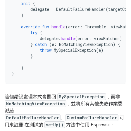
init
{
delegate
=
DefaultFailureHandler
(
targetCon
}
override
fun
handle
(
error
:
Throwable
,
viewMatc
try
{
delegate
.
handle
(
error
,
viewMatcher
)
}
catch
(
e
:
NoMatchingViewException
)
{
throw
MySpecialException
(
e
)
}
}
}
這個錯誤處理常式會擲回
MySpecialException
，而非
NoMatchingViewException
，並將所有其他失敗作業委
派給
DefaultFailureHandler
。
CustomFailureHandler
可
用來註冊 在測試的
setUp()
方法中使用 Espresso：