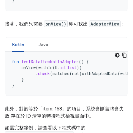
}
接著，我們只需要
onView()
即可找出
AdapterView
：
Kotlin
Java
fun
testDataItemNotInAdapter
()
{
onView
(
withId
(
R
.
id
.
list
))
.
check
(
matches
(
not
(
withAdaptedData
(
withI
}
}
此外，對於等於「item: 168」的項目，系統會斷言將會失
敗 存在於 ID 清單的轉接程式檢視畫面中。
如需完整範例，請查看以下程式碼中的