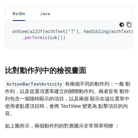
Kotlin
Java
onView
(
allOf
(
withText
(
"7"
),
hasSibling
(
withText
(
"
.
perform
(
click
())
比對動作列中的檢視畫面
ActionBarTestActivity
有兩個不同的動作列：一般 動
作列，以及從選項選單建立的關聯動作列。兩者皆有 動作
列包含一個隨時顯示的項目，以及兩個 顯示在溢位選單中
使用者點選項目時，會將 TextView 變更為 點擊項目的內
容。
如上圖所示，兩個動作列的對應圖示非常簡單明瞭 ：