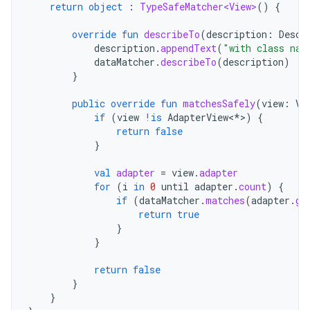
return
object
:
TypeSafeMatcher<View>
()
{
override
fun
describeTo
(
description
:
Descr
description
.
appendText
(
"with class nam
dataMatcher
.
describeTo
(
description
)
}
public
override
fun
matchesSafely
(
view
:
Vi
if
(
view
!is
AdapterView
<
*
>
)
{
return
false
}
val
adapter
=
view
.
adapter
for
(
i
in
0
until
adapter
.
count
)
{
if
(
dataMatcher
.
matches
(
adapter
.
ge
return
true
}
}
return
false
}
}