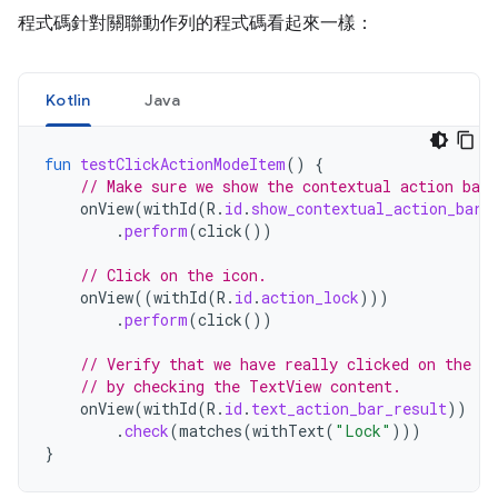
程式碼針對關聯動作列的程式碼看起來一樣：
Kotlin
Java
fun
testClickActionModeItem
()
{
// Make sure we show the contextual action bar.
onView
(
withId
(
R
.
id
.
show_contextual_action_bar
)
.
perform
(
click
())
// Click on the icon.
onView
((
withId
(
R
.
id
.
action_lock
)))
.
perform
(
click
())
// Verify that we have really clicked on the ic
// by checking the TextView content.
onView
(
withId
(
R
.
id
.
text_action_bar_result
))
.
check
(
matches
(
withText
(
"Lock"
)))
}