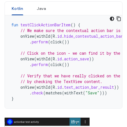
Kotlin
Java
fun
testClickActionBarItem
()
{
// We make sure the contextual action bar is h
onView
(
withId
(
R
.
id
.
hide_contextual_action_bar
)
.
perform
(
click
())
// Click on the icon - we can find it by the r.
onView
(
withId
(
R
.
id
.
action_save
))
.
perform
(
click
())
// Verify that we have really clicked on the ic
// by checking the TextView content.
onView
(
withId
(
R
.
id
.
text_action_bar_result
))
.
check
(
matches
(
withText
(
"Save"
)))
}