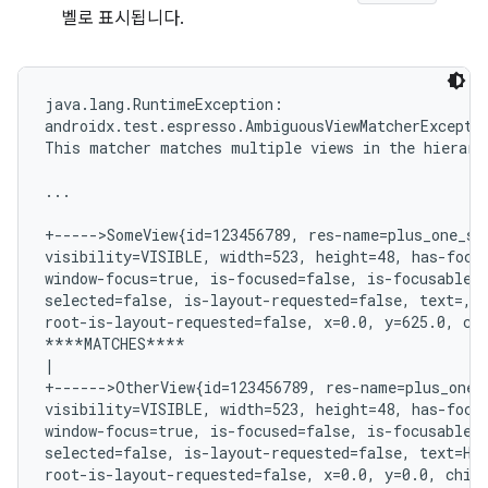
벨로 표시됩니다.
java.lang.RuntimeException:

androidx.test.espresso.AmbiguousViewMatcherExceptio
This matcher matches multiple views in the hierarc
...

+----->SomeView{id=123456789, res-name=plus_one_sta
visibility=VISIBLE, width=523, height=48, has-focus
window-focus=true, is-focused=false, is-focusable=f
selected=false, is-layout-requested=false, text=,

root-is-layout-requested=false, x=0.0, y=625.0, chi
****MATCHES****

|

+------>OtherView{id=123456789, res-name=plus_one_s
visibility=VISIBLE, width=523, height=48, has-focus
window-focus=true, is-focused=false, is-focusable=t
selected=false, is-layout-requested=false, text=Hel
root-is-layout-requested=false, x=0.0, y=0.0, child