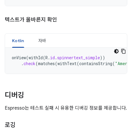
텍스트가 올바른지 확인
Kotlin
자바
onView
(
withId
(
R
.
id
.
spinnertext_simple
))
.
check
(
matches
(
withText
(
containsString
(
"Americ
디버깅
Espresso는 테스트 실패 시 유용한 디버깅 정보를 제공합니다.
로깅