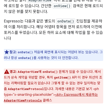
위젯과는 달리
AdapterView
하위 요소를 현재 뷰 계층 구조
에 로드할 수 있습니다. 간단한
onView()
검색은 현재 로드되
지 않은 뷰를 찾지 못합니다.
Espresso는 다음과 같은 별도의
onData()
진입점을 제공하
여 이를 처리합니다. 해당 어댑터 항목을 먼저 로드하여 이전에
포커스를 두었습니다. 모든 하위 요소에 대해 작업을 할 수 있습
니다
참고:
처음에 화면에 표시되는 어댑터 뷰는 있습니다. 그
onData()
러나 항상
를 사용하는 것이 더 안전합니다.
onData()
경고:
에
문제가 있을 수 있습니다. 메서
AdapterView
onData()
드가 상속 계약을 위반할 경우, 특히
API 이 경우 최선의 조
getItem()
치는 리팩터링할 필요가 없습니다 그렇게 할 수 없는 경우 일치하는 맞
춤
입니다. 자세한 내용은 기본값 보기 <ph
AdapterViewProtocol
type="x-smartling-placeholder">
</ph> Espresso에서 제공하는
클래스
AdapterViewProtocols