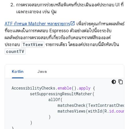
การตรวจสอบการช่วยเหลือพิเศษที่ประเมินองค์ประกอบ UI ที่
เฉพาะเจาะจง เช่น ปุ่ม
ATF กำหนด Matcher หลายรายการ
เพื่อช่วยคุณกำหนดผลลัพธ์
ที่จะแสดงในการทดสอบ Espresso ตัวอย่างต่อไปนี้จะระงับ
ผลลัพธ์ของการตรวจสอบที่เกี่ยวข้องกับคอนทราสต์สีขององค์
ประกอบ
TextView
รายการเดียว โดยองค์ประกอบนี้มีรหัสเป็น
countTV
Kotlin
Java
AccessibilityChecks
.
enable
().
apply
{
setSuppressingResultMatcher
(
allOf
(
matchesCheck
(
TextContrastCheck
matchesViews
(
withId
(
R
.
id
.
count
)
)
}