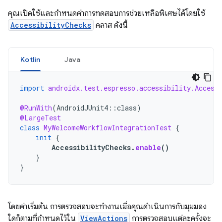
คุณเปิดใช้และกำหนดค่าการทดสอบการช่วยเหลือพิเศษได้โดยใช้
AccessibilityChecks
คลาส ดังนี้
Kotlin
Java
import
androidx.test.espresso.accessibility.Access
@RunWith
(
AndroidJUnit4
::
class
)
@LargeTest
class
MyWelcomeWorkflowIntegrationTest
{
init
{
AccessibilityChecks
.
enable
()
}
}
โดยค่าเริ่มต้น การตรวจสอบจะทำงานเมื่อคุณดำเนินการกับมุมมอง
ใดก็ตามที่กำหนดไว้ใน
ViewActions
การตรวจสอบแต่ละครั้งจะ