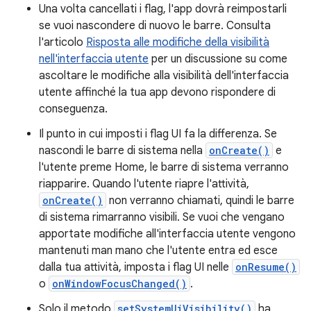
Una volta cancellati i flag, l'app dovrà reimpostarli
se vuoi nascondere di nuovo le barre. Consulta
l'articolo
Risposta alle modifiche della visibilità
nell'interfaccia utente
per un discussione su come
ascoltare le modifiche alla visibilità dell'interfaccia
utente affinché la tua app devono rispondere di
conseguenza.
Il punto in cui imposti i flag UI fa la differenza. Se
nascondi le barre di sistema nella
onCreate()
e
l'utente preme Home, le barre di sistema verranno
riapparire. Quando l'utente riapre l'attività,
onCreate()
non verranno chiamati, quindi le barre
di sistema rimarranno visibili. Se vuoi che vengano
apportate modifiche all'interfaccia utente vengono
mantenuti man mano che l'utente entra ed esce
dalla tua attività, imposta i flag UI nelle
onResume()
o
onWindowFocusChanged()
.
Solo il metodo
setSystemUiVisibility()
ha