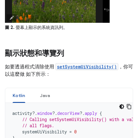
圖 2.
螢幕上顯示的系統資訊列。
顯示狀態和導覽列
如要透過程式清除使用
setSystemUiVisibility()
，你可
以這麼做 如下所示：
Kotlin
Java
activity
?.
window
?.
decorView
?.
apply
{
// Calling setSystemUiVisibility() with a valu
// all flags.
systemUiVisibility
=
0
}