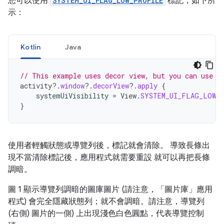
您可以使用
SYSTEM_UI_FLAG_LOW_PROFILE
標記，如下所
示：
Kotlin
Java
// This example uses decor view, but you can use a
activity
?.
window
?.
decorView
?.
apply
{
systemUiVisibility
=
View
.
SYSTEM_UI_FLAG_LOW_
}
使用者輕觸狀態或導覽列後，標記就會清除。 導致長條出
現不當清除標記後，應用程式就需要重設 就可以再把長條
調暗。
圖 1 顯示導覽列調暗的圖庫圖片 (請注意，「圖片庫」應用
程式) 會完全隱藏狀態列；就不會調暗。請注意，導覽列
(右側) 圖片的一側) 上出現淺色白色圓點，代表導覽控制