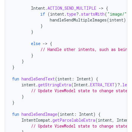
Intent
.
ACTION_SEND_MULTIPLE
-
>
{
if
(
intent
.
type
?.
startsWith
(
"image/"
)
handleSendMultipleImages
(
intent
)
/
}
}
else
-
>
{
// Handle other intents, such as being
}
}
}
fun
handleSendText
(
intent
:
Intent
)
{
intent
.
getStringExtra
(
Intent
.
EXTRA_TEXT
)
?.
let
// Update ViewModel state to change state 
}
}
fun
handleSendImage
(
intent
:
Intent
)
{
IntentCompat
.
getParcelableExtra
(
intent
,
Intent
// Update ViewModel state to change state 
}