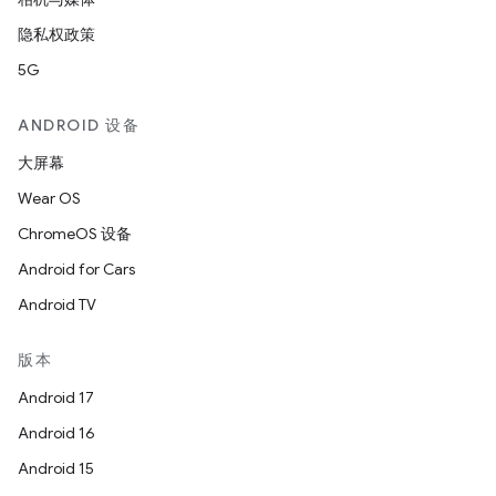
隐私权政策
5G
ANDROID 设备
大屏幕
Wear OS
ChromeOS 设备
Android for Cars
Android TV
版本
Android 17
Android 16
Android 15