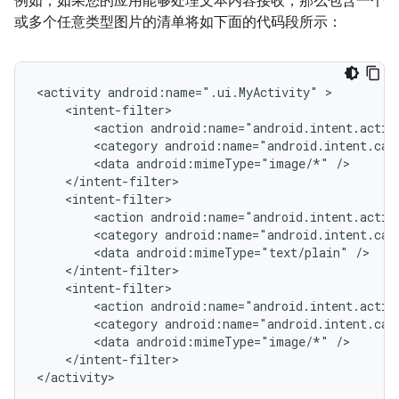
例如，如果您的应用能够处理文本内容接收，那么包含一个
或多个任意类型图片的清单将如下面的代码段所示：
<activity
android:name=".ui.MyActivity"
<action
android:name="android.intent.actio
<category
android:name="android.intent.cat
<data
android:mimeType="image/*"
<action
android:name="android.intent.actio
<category
android:name="android.intent.cat
<data
android:mimeType="text/plain"
<action
android:name="android.intent.actio
<category
android:name="android.intent.cat
<data
android:mimeType="image/*"
</intent-filter>

</activity>