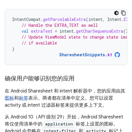
IntentCompat
.
getParcelableExtra
(
intent
,
Intent
.
EXT
// Handle the EXTRA_TEXT as well
val
extraText
=
intent
.
getCharSequenceExtra
(
In
// Update ViewModel state to change state imag
// if available
}
SharesheetSnippets
.
kt
确保用户能够识别您的应用
在 Android Sharesheet 和 intent 解析器中，您的应用由其
图标
和
标签
表示。两者都在清单中定义。您可以设置
activity 或 intent 过滤器标签来提供更多上下文。
从 Android 10（API 级别 29）开始，Android Sharesheet
将仅使用清单中的
application
标签上设置的图标。
Android 会忽略在
intent-filter
和
activity
标记上