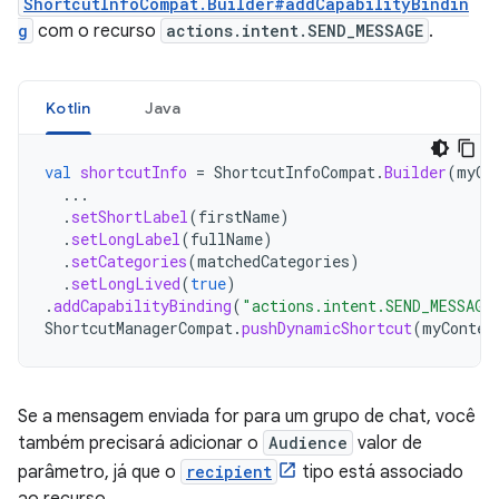
ShortcutInfoCompat.Builder#addCapabilityBindin
g
com o recurso
actions.intent.SEND_MESSAGE
.
Kotlin
Java
val
shortcutInfo
=
ShortcutInfoCompat
.
Builder
(
myCo
...
.
setShortLabel
(
firstName
)
.
setLongLabel
(
fullName
)
.
setCategories
(
matchedCategories
)
.
setLongLived
(
true
)
.
addCapabilityBinding
(
"actions.intent.SEND_MESSAGE
ShortcutManagerCompat
.
pushDynamicShortcut
(
myContex
Se a mensagem enviada for para um grupo de chat, você
também precisará adicionar o
Audience
valor de
parâmetro, já que o
recipient
tipo está associado