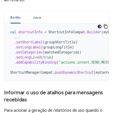
ao recurso.
Kotlin
Java
val
shortcutInfo
=
ShortcutInfoCompat
.
Builder
(
myCo
...
.
setShortLabel
(
groupShortTitle
)
.
setLongLabel
(
groupLongTitle
)
.
setCategories
(
matchedCategories
)
.
setLongLived
(
true
)
.
addCapabilityBinding
(
"actions.intent.SEND_MESSA
ShortcutManagerCompat
.
pushDynamicShortcut
(
myContex
Informar o uso de atalhos para mensagens
recebidas
Para acionar a geração de relatórios de uso quando o