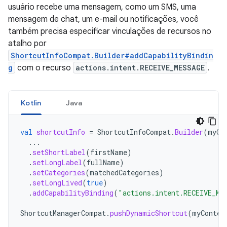
usuário recebe uma mensagem, como um SMS, uma
mensagem de chat, um e-mail ou notificações, você
também precisa especificar vinculações de recursos no
atalho por
ShortcutInfoCompat.Builder#addCapabilityBindin
g
com o recurso
actions.intent.RECEIVE_MESSAGE
.
Kotlin
Java
val
shortcutInfo
=
ShortcutInfoCompat
.
Builder
(
myCo
...
.
setShortLabel
(
firstName
)
.
setLongLabel
(
fullName
)
.
setCategories
(
matchedCategories
)
.
setLongLived
(
true
)
.
addCapabilityBinding
(
"actions.intent.RECEIVE_ME
ShortcutManagerCompat
.
pushDynamicShortcut
(
myContex