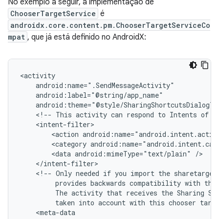
No exemplo a seguir, a implementação de
ChooserTargetService
é
androidx.core.content.pm.ChooserTargetServiceCo
mpat
, que já está definido no AndroidX:
<!--
This
activity
can
respond
to
Intents
of
t
<action
android:name="android.intent.actio
<category
android:name="android.intent.cat
<data
android:mimeType="text/plain"
<!--
Only
needed
if
you
import
the
sharetarget
provides
backwards
compatibility
with
the
The
activity
that
receives
the
Sharing
Sh
taken
into
account
with
this
chooser
targ