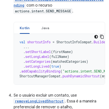
nding
com o recurso
actions.intent.SEND_MESSAGE
.
Kotlin
Java
val
shortcutInfo
=
ShortcutInfoCompat
.
Builder
...
.
setShortLabel
(
firstName
)
.
setLongLabel
(
fullName
)
.
setCategories
(
matchedCategories
)
.
setLongLived
(
true
)
.
addCapabilityBinding
(
"actions.intent.SEND_ME
ShortcutManagerCompat
.
pushDynamicShortcut
(
myC
Se o usuário excluir um contato, use
removeLongLivedShortcut
. Essa é a maneira
preferencial de remover o atalho,