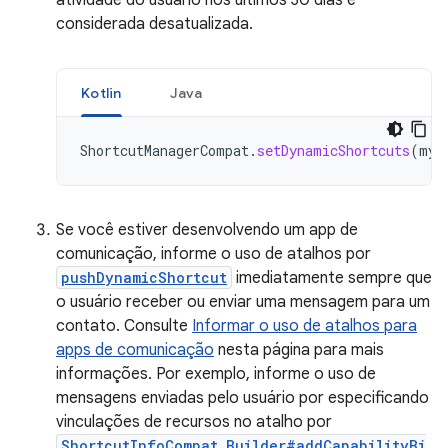
atividade do usuário nos últimos 30 dias é
considerada desatualizada.
Kotlin
Java
ShortcutManagerCompat
.
setDynamicShortcuts
(
myC
Se você estiver desenvolvendo um app de
comunicação, informe o uso de atalhos por
pushDynamicShortcut
imediatamente sempre que
o usuário receber ou enviar uma mensagem para um
contato. Consulte
Informar o uso de atalhos para
apps de comunicação
nesta página para mais
informações. Por exemplo, informe o uso de
mensagens enviadas pelo usuário por especificando
vinculações de recursos no atalho por
ShortcutInfoCompat.Builder#addCapabilityBi