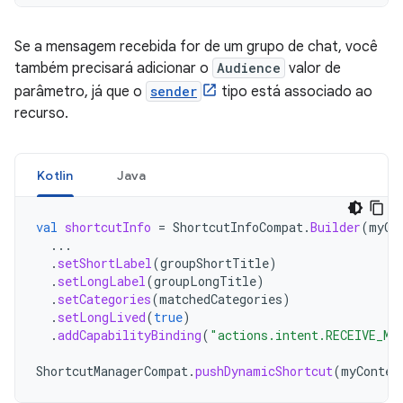
Se a mensagem recebida for de um grupo de chat, você
também precisará adicionar o
Audience
valor de
parâmetro, já que o
sender
tipo está associado ao
recurso.
Kotlin
Java
val
shortcutInfo
=
ShortcutInfoCompat
.
Builder
(
myCo
...
.
setShortLabel
(
groupShortTitle
)
.
setLongLabel
(
groupLongTitle
)
.
setCategories
(
matchedCategories
)
.
setLongLived
(
true
)
.
addCapabilityBinding
(
"actions.intent.RECEIVE_ME
ShortcutManagerCompat
.
pushDynamicShortcut
(
myContex