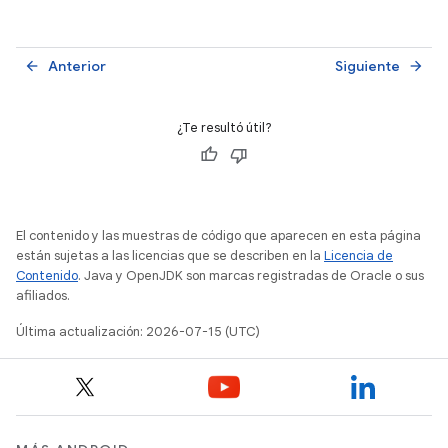
Anterior
Siguiente
arrow_back
arrow_forward
¿Te resultó útil?
El contenido y las muestras de código que aparecen en esta página
están sujetas a las licencias que se describen en la
Licencia de
Contenido
. Java y OpenJDK son marcas registradas de Oracle o sus
afiliados.
Última actualización: 2026-07-15 (UTC)