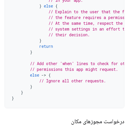
// in your app.
}
else
{
// Explain to the user that the fea
// the feature requires a permissi
// At the same time, respect the u
// system settings in an effort to
// their decision.
}
return
}
// Add other 'when' lines to check for oth
// permissions this app might request.
else
-
>
{
// Ignore all other requests.
}
}
}
درخواست مجوزهای مکان