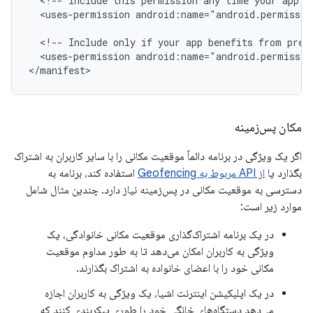
<!--
Include
this
permission
any
time
your
app
n
<uses-permission
android:name="android.permissio
<!--
Include
only
if
your
app
benefits
from
prec
<uses-permission
android:name="android.permissio
</manifest>
مکان پس‌زمینه
اگر یک ویژگی در برنامه دائماً موقعیت مکانی را با سایر کاربران به اشتراک
بگذارد یا
از API مربوط به Geofencing
استفاده کند، برنامه به
دسترسی به موقعیت مکانی در پس‌زمینه نیاز دارد. چندین مثال شامل
موارد زیر است:
در یک برنامه اشتراک‌گذاری موقعیت مکانی خانوادگی، یک
ویژگی به کاربران امکان می‌دهد تا به طور مداوم موقعیت
مکانی خود را با اعضای خانواده به اشتراک بگذارند.
در یک اپلیکیشن اینترنت اشیا، یک ویژگی به کاربران اجازه
می‌دهد دستگاه‌های خانگی خود را طوری پیکربندی کنند که