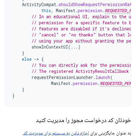
ActivityCompat
.
shouldShowRequestPermissionRati
this
,
Manifest
.
permission
.
REQUESTED_PE
// In an educational UI, explain to the use
// permission for a specific feature to be
// features are disabled if it's declined.
// "cancel" or "no thanks" button that let
// using your app without granting the per
showInContextUI
(...)
}
else
-
>
{
// You can directly ask for the permission
// The registered ActivityResultCallback g
requestPermissionLauncher
.
launch
(
Manifest
.
permission
.
REQUESTED_PERM
}
}
خودتان کد درخواست مجوز را مدیریت کنید
به عنوان جایگزینی برای
اجازه دادن به سیستم برای مدیریت کد