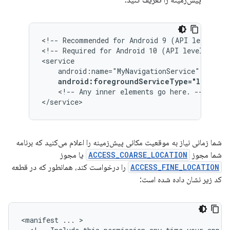
پیش‌زمینه را تعریف کنید.
<!--
Recommended
for
Android
9
(API
level
28)
<!--
Required
for
Android
10
(API
level
29)
a
android:foregroundServiceType="locatio
<!--
Any
inner
elements
go
here.
-->

</service>
شما زمانی نیاز به موقعیت مکانی پیش‌زمینه را اعلام می‌کنید که برنامه
شما مجوز
ACCESS_COARSE_LOCATION
یا مجوز
ACCESS_FINE_LOCATION
را درخواست کند، همانطور که در قطعه
کد زیر نشان داده شده است:
<manifest
...