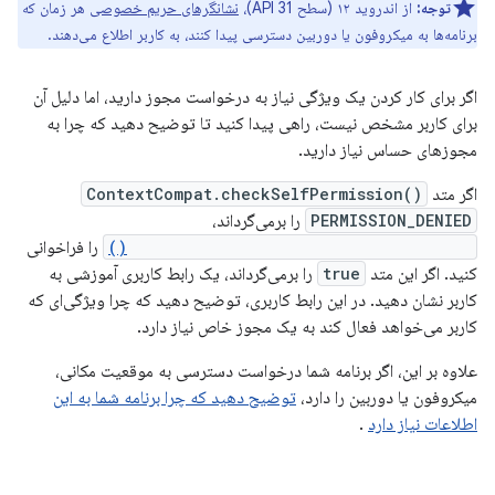
توجه:
از اندروید ۱۲ (سطح API 31)،
نشانگرهای حریم خصوصی
هر زمان که
برنامه‌ها به میکروفون یا دوربین دسترسی پیدا کنند، به کاربر اطلاع می‌دهند.
اگر برای کار کردن یک ویژگی نیاز به درخواست مجوز دارید، اما دلیل آن
برای کاربر مشخص نیست، راهی پیدا کنید تا توضیح دهید که چرا به
مجوزهای حساس نیاز دارید.
اگر متد
ContextCompat.checkSelfPermission()
PERMISSION_DENIED
را برمی‌گرداند،
shouldShowRequestPermissionRationale()
را فراخوانی
کنید. اگر این متد
true
را برمی‌گرداند، یک رابط کاربری آموزشی به
کاربر نشان دهید. در این رابط کاربری، توضیح دهید که چرا ویژگی‌ای که
کاربر می‌خواهد فعال کند به یک مجوز خاص نیاز دارد.
علاوه بر این، اگر برنامه شما درخواست دسترسی به موقعیت مکانی،
میکروفون یا دوربین را دارد،
توضیح دهید که چرا برنامه شما به این
اطلاعات نیاز دارد
.