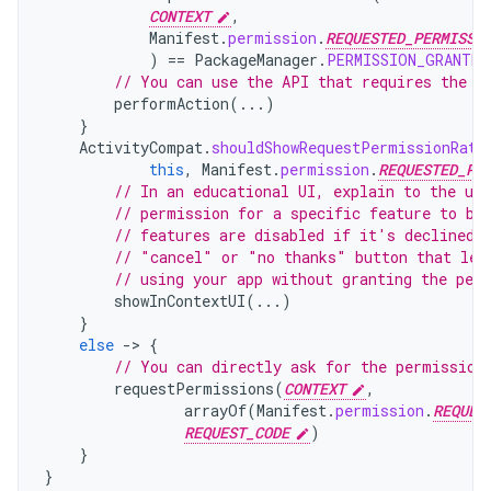
CONTEXT
,
Manifest
.
permission
.
REQUESTED_PERMISSI
)
==
PackageManager
.
PERMISSION_GRANTED
// You can use the API that requires the p
performAction
(...)
}
ActivityCompat
.
shouldShowRequestPermissionRati
this
,
Manifest
.
permission
.
REQUESTED_PE
// In an educational UI, explain to the use
// permission for a specific feature to be
// features are disabled if it's declined.
// "cancel" or "no thanks" button that let
// using your app without granting the per
showInContextUI
(...)
}
else
-
>
{
// You can directly ask for the permission
requestPermissions
(
CONTEXT
,
arrayOf
(
Manifest
.
permission
.
REQUES
REQUEST_CODE
)
}
}