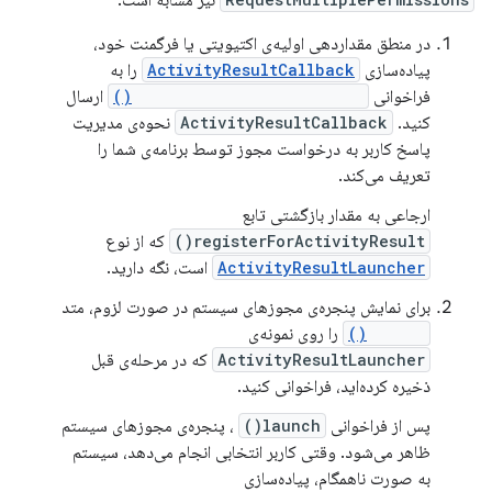
نیز مشابه است.
در منطق مقداردهی اولیه‌ی اکتیویتی یا فرگمنت خود،
پیاده‌سازی
ActivityResultCallback
را به
فراخوانی
registerForActivityResult()
ارسال
کنید.
ActivityResultCallback
نحوه‌ی مدیریت
پاسخ کاربر به درخواست مجوز توسط برنامه‌ی شما را
تعریف می‌کند.
ارجاعی به مقدار بازگشتی تابع
registerForActivityResult()
که از نوع
ActivityResultLauncher
است، نگه دارید.
برای نمایش پنجره‌ی مجوزهای سیستم در صورت لزوم، متد
launch()
را روی نمونه‌ی
ActivityResultLauncher
که در مرحله‌ی قبل
ذخیره کرده‌اید، فراخوانی کنید.
پس از فراخوانی
launch()
، پنجره‌ی مجوزهای سیستم
ظاهر می‌شود. وقتی کاربر انتخابی انجام می‌دهد، سیستم
به صورت ناهمگام، پیاده‌سازی