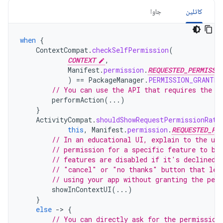
کاتلین
جاوا
when
{
ContextCompat
.
checkSelfPermission
(
CONTEXT
,
Manifest
.
permission
.
REQUESTED_PERMISSI
)
==
PackageManager
.
PERMISSION_GRANTED
// You can use the API that requires the p
performAction
(...)
}
ActivityCompat
.
shouldShowRequestPermissionRati
this
,
Manifest
.
permission
.
REQUESTED_PE
// In an educational UI, explain to the use
// permission for a specific feature to be
// features are disabled if it's declined.
// "cancel" or "no thanks" button that let
// using your app without granting the per
showInContextUI
(...)
}
else
-
>
{
// You can directly ask for the permission