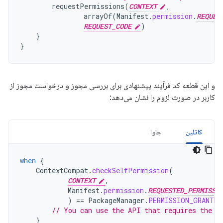
requestPermissions
(
CONTEXT
,
arrayOf
(
Manifest
.
permission
.
REQUES
REQUEST_CODE
)
}
}
و این قطعه کد فرآیند پیشنهادی برای بررسی مجوز و درخواست مجوز از
کاربر در صورت لزوم را نشان می‌دهد:
کاتلین
جاوا
when
{
ContextCompat
.
checkSelfPermission
(
CONTEXT
,
Manifest
.
permission
.
REQUESTED_PERMISSI
)
==
PackageManager
.
PERMISSION_GRANTED
// You can use the API that requires the p
}