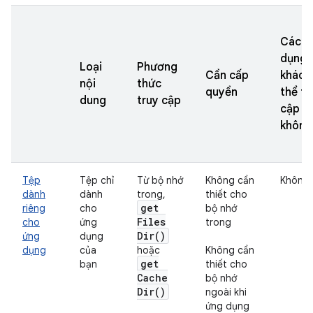
Các ứ
dụng
Loại
Phương
Cần cấp
khác 
nội
thức
quyền
thể tr
dung
truy cập
cập
không
Tệp
Tệp chỉ
Từ bộ nhớ
Không cần
Không
dành
dành
trong,
thiết cho
get
riêng
cho
bộ nhớ
Files
cho
ứng
trong
Dir(
)
ứng
dụng
dụng
của
hoặc
Không cần
get
bạn
thiết cho
Cache
bộ nhớ
Dir(
)
ngoài khi
ứng dụng