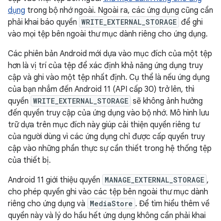
dụng
trong bộ nhớ ngoài. Ngoài ra, các ứng dụng cũng cần
phải khai báo quyền
WRITE_EXTERNAL_STORAGE
để ghi
vào mọi tệp bên ngoài thư mục dành riêng cho ứng dụng.
Các phiên bản Android mới dựa vào mục đích của một tệp
hơn là vị trí của tệp để xác định khả năng ứng dụng truy
cập và ghi vào một tệp nhất định. Cụ thể là nếu ứng dụng
của bạn nhắm đến Android 11 (API cấp 30) trở lên, thì
quyền
WRITE_EXTERNAL_STORAGE
sẽ không ảnh hưởng
đến quyền truy cập của ứng dụng vào bộ nhớ. Mô hình lưu
trữ dựa trên mục đích này giúp cải thiện quyền riêng tư
của người dùng vì các ứng dụng chỉ được cấp quyền truy
cập vào những phần thực sự cần thiết trong hệ thống tệp
của thiết bị.
Android 11 giới thiệu quyền
MANAGE_EXTERNAL_STORAGE
,
cho phép quyền ghi vào các tệp bên ngoài thư mục dành
riêng cho ứng dụng và
MediaStore
. Để tìm hiểu thêm về
quyền này và lý do hầu hết ứng dụng không cần phải khai