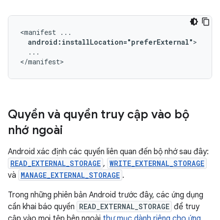
<manifest
android:installLocation="preferExternal"
...

</manifest>
Quyền và quyền truy cập vào bộ
nhớ ngoài
Android xác định các quyền liên quan đến bộ nhớ sau đây:
READ_EXTERNAL_STORAGE
,
WRITE_EXTERNAL_STORAGE
và
MANAGE_EXTERNAL_STORAGE
.
Trong những phiên bản Android trước đây, các ứng dụng
cần khai báo quyền
READ_EXTERNAL_STORAGE
để truy
cập vào mọi tệp bên ngoài
thư mục dành riêng cho ứng