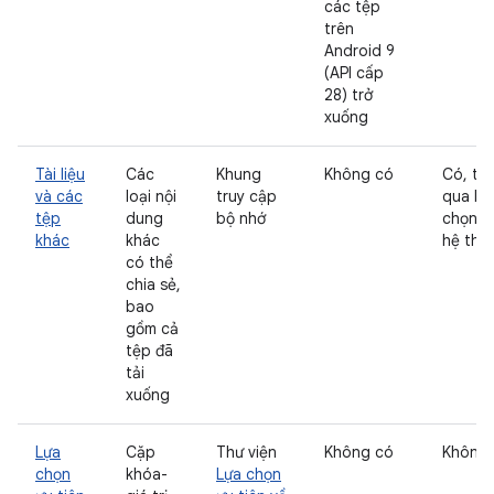
các tệp
trên
Android 9
(API cấp
28) trở
xuống
Tài liệu
Các
Khung
Không có
Có, th
và các
loại nội
truy cập
qua bộ
tệp
dung
bộ nhớ
chọn t
khác
khác
hệ thố
có thể
chia sẻ,
bao
gồm cả
tệp đã
tải
xuống
Lựa
Cặp
Thư viện
Không có
Không
chọn
khóa-
Lựa chọn