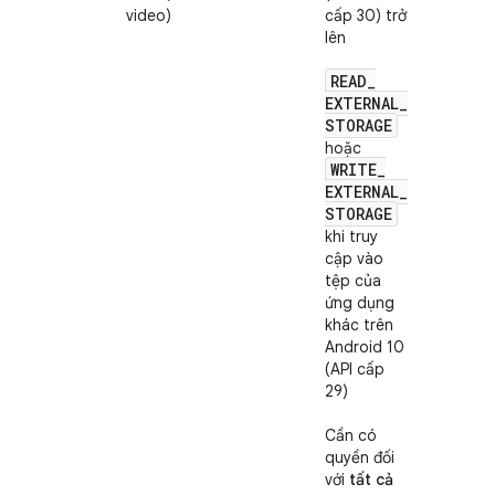
video)
cấp 30) trở
lên
READ
_
EXTERNAL
_
STORAGE
hoặc
WRITE
_
EXTERNAL
_
STORAGE
khi truy
cập vào
tệp của
ứng dụng
khác trên
Android 10
(API cấp
29)
Cần có
quyền đối
với
tất cả