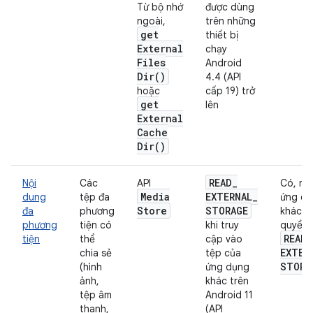
Từ bộ nhớ
được dùng
ngoài,
trên những
get
thiết bị
External
chạy
Files
Android
Dir(
)
4.4 (API
hoặc
cấp 19) trở
get
lên
External
Cache
Dir(
)
READ
_
Nội
Các
API
Có, mặ
Media
EXTERNAL
_
dung
tệp đa
ứng d
Store
STORAGE
đa
phương
khác c
phương
tiện có
khi truy
quyền
READ
_
tiện
thể
cập vào
EXTER
chia sẻ
tệp của
STORA
(hình
ứng dụng
ảnh,
khác trên
tệp âm
Android 11
thanh,
(API