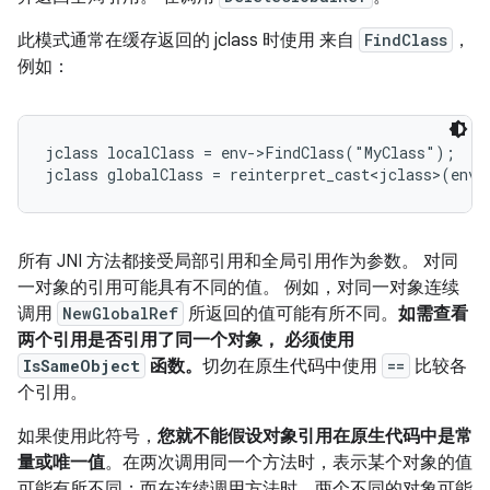
此模式通常在缓存返回的 jclass 时使用 来自
FindClass
，
例如：
jclass localClass = env->FindClass("MyClass");

jclass globalClass = reinterpret_cast<jclass>(env-
所有 JNI 方法都接受局部引用和全局引用作为参数。 对同
一对象的引用可能具有不同的值。 例如，对同一对象连续
调用
NewGlobalRef
所返回的值可能有所不同。
如需查看
两个引用是否引用了同一个对象， 必须使用
IsSameObject
函数。
切勿在原生代码中使用
==
比较各
个引用。
如果使用此符号，
您就不能假设对象引用在原生代码中是常
量或唯一值
。在两次调用同一个方法时，表示某个对象的值
可能有所不同；而在连续调用方法时，两个不同的对象可能