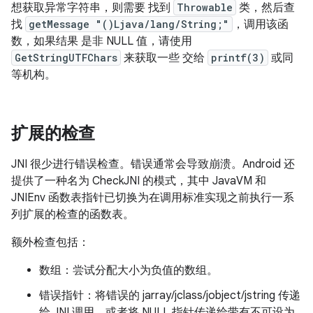
想获取异常字符串，则需要 找到
Throwable
类，然后查
找
getMessage "()Ljava/lang/String;"
，调用该函
数，如果结果 是非 NULL 值，请使用
GetStringUTFChars
来获取一些 交给
printf(3)
或同
等机构。
扩展的检查
JNI 很少进行错误检查。错误通常会导致崩溃。Android 还
提供了一种名为 CheckJNI 的模式，其中 JavaVM 和
JNIEnv 函数表指针已切换为在调用标准实现之前执行一系
列扩展的检查的函数表。
额外检查包括：
数组：尝试分配大小为负值的数组。
错误指针：将错误的 jarray/jclass/jobject/jstring 传递
给 JNI 调用，或者将 NULL 指针传递给带有不可设为