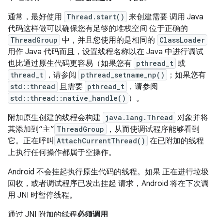
通常，最好使用
Thread.start()
来创建需要 调用 Java
代码这样做可以确保您有足够的堆栈空间 位于正确的
ThreadGroup
中，并且您使用的是相同的
ClassLoader
用作 Java 代码而且，设置线程名称以在 Java 中进行调试
也比通过原生代码更容易（如果您有
pthread_t
或
thread_t
，请参阅
pthread_setname_np()
；如果您有
std::thread
且需要
pthread_t
，请参阅
std::thread::native_handle()
）。
附加原生创建的线程会构建
java.lang.Thread
对象并将
其添加到“主”
ThreadGroup
，从而使调试程序能够看到
它。正在呼叫
AttachCurrentThread()
在已附加的线程
上执行任何操作都属于空操作。
Android 不会挂起执行原生代码的线程。如果 正在进行垃圾
回收，或者调试程序已发出挂起 请求，Android 将在下次调
用 JNI 时暂停线程。
通过 JNI 附加的线程
必须调用