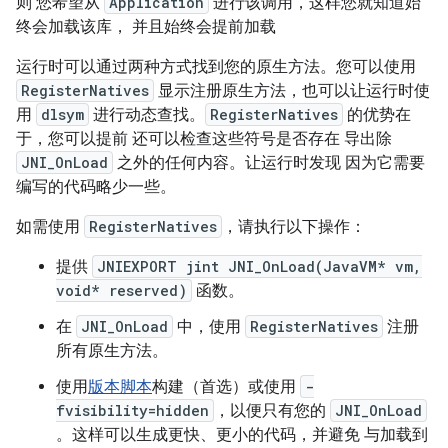
则 您希望从
Application
进行该调用，这样您就知道始
终会加载该库， 并且始终会提前加载
运行时可以通过两种方式找到您的原生方法。您可以使用
RegisterNatives
显示注册原生方法，也可以让运行时使
用
dlsym
进行动态查找。
RegisterNatives
的优势在
于，您可以提前 还可以检查这些符号是否存在 导出除
JNI_OnLoad
之外的任何内容。让运行时发现 因为它需要
编写的代码略少一些。
如需使用
RegisterNatives
，请执行以下操作：
提供
JNIEXPORT jint JNI_OnLoad(JavaVM* vm,
void* reserved)
函数。
在
JNI_OnLoad
中，使用
RegisterNatives
注册
所有原生方法。
使用
版本脚本
构建（首选）或使用
-
fvisibility=hidden
，以便只有您的
JNI_OnLoad
。这样可以生成更快、更小的代码，并避免 与加载到