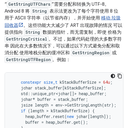
“
GetStringUTFChars
”需要分配和转换为 UTF-8。
Android 8 将
String
表示法更改为了每个字符使用 8 位
用于 ASCII 字符串（以节省内存），并开始使用
移动 垃圾
回收器
。这些功能大大减少了 ART 出现故障的情况 可以
提供指向
String
数据的指针，而无需复制，即使 价格为
GetStringCritical
。不过，如果代码处理的大多数字符
串 因此在大多数情况下，可以通过以下方式避免分配和取
消分配 使用堆栈分配的缓冲区和
GetStringRegion
或
GetStringUTFRegion
。例如：
constexpr
size_t
kStackBufferSize
=
64u
;
jchar
stack_buffer
[
kStackBufferSize
];
std
::
unique_ptr
<
jchar
[]
>
heap_buffer
;
jchar
*
buffer
=
stack_buffer
;
jsize
length
=
env
-
>
GetStringLength
(
str
);
if
(
length
>
kStackBufferSize
)
{
heap_buffer
.
reset
(
new
jchar
[
length
]);
buffer
=
heap_buffer
.
get
();
}