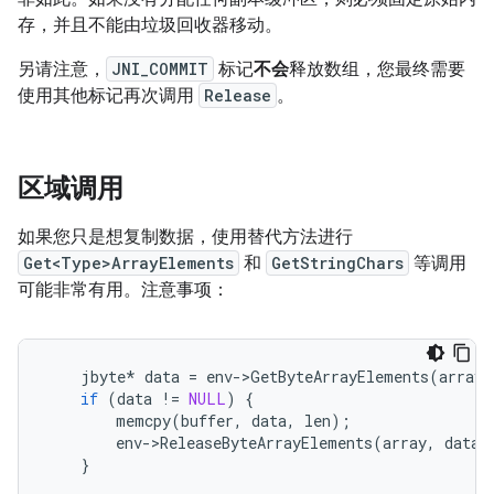
存，并且不能由垃圾回收器移动。
另请注意，
JNI_COMMIT
标记
不会
释放数组，您最终需要
使用其他标记再次调用
Release
。
区域调用
如果您只是想复制数据，使用替代方法进行
Get<Type>ArrayElements
和
GetStringChars
等调用
可能非常有用。注意事项：
jbyte
*
data
=
env
-
>
GetByteArrayElements
(
array
,
if
(
data
!=
NULL
)
{
memcpy
(
buffer
,
data
,
len
);
env
-
>
ReleaseByteArrayElements
(
array
,
data
,
}