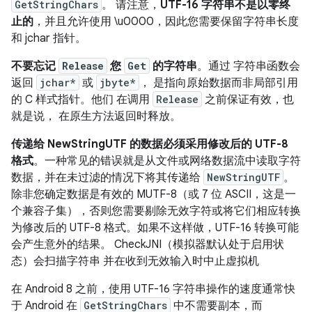
GetStringChars
。 请注意，
UTF-16 字符串不是以零终
止的
，并且允许使用 \u0000，因此您需要保留字符串长度
和 jchar 指针。
不要忘记
Release
您
Get
的字符串
。通过 字符串函数会
返回
jchar*
或
jbyte*
， 是指向原始数据而非局部引用
的 C 样式指针。他们 在调用
Release
之前保证有效，也
就是说， 在原生方法返回时释放。
传递给 NewStringUTF 的数据必须采用修改后的 UTF-8
格式
。一种常见的错误就是从文件或网络数据流中读取字符
数据，并在未过滤的情况下将其传递给
NewStringUTF
。
除非您确定数据是有效的 MUTF-8（或 7 位 ASCII，这是一
个兼容子集），否则您需要剔除无效字符或将它们相应转换
为修改后的 UTF-8 格式。如果不这样做，UTF-16 转换可能
会产生意外的结果。 CheckJNI（模拟器默认处于启用状
态）会扫描字符串 并在收到无效输入时中止虚拟机
在 Android 8 之前，使用 UTF-16 字符串操作的速度通常快
于 Android 在
GetStringChars
中不需要副本，而