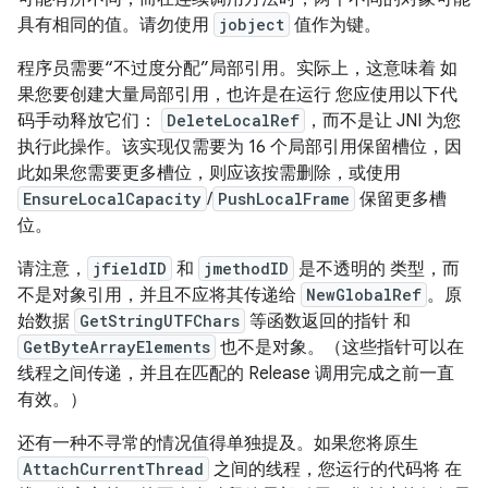
具有相同的值。请勿使用
jobject
值作为键。
程序员需要“不过度分配”局部引用。实际上，这意味着 如
果您要创建大量局部引用，也许是在运行 您应使用以下代
码手动释放它们：
DeleteLocalRef
，而不是让 JNI 为您
执行此操作。该实现仅需要为 16 个局部引用保留槽位，因
此如果您需要更多槽位，则应该按需删除，或使用
EnsureLocalCapacity
/
PushLocalFrame
保留更多槽
位。
请注意，
jfieldID
和
jmethodID
是不透明的 类型，而
不是对象引用，并且不应将其传递给
NewGlobalRef
。原
始数据
GetStringUTFChars
等函数返回的指针 和
GetByteArrayElements
也不是对象。（这些指针可以在
线程之间传递，并且在匹配的 Release 调用完成之前一直
有效。）
还有一种不寻常的情况值得单独提及。如果您将原生
AttachCurrentThread
之间的线程，您运行的代码将 在