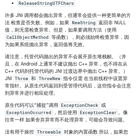
ReleaseStringUTFChars
许多 JNI 调用都会抛出异常，但通常会提供一种更简单的方
法 检查是否失败。例如，如果
NewString
返回非 NULL
值，则无需检查异常。但是，如果要调用方法（使用
CallObjectMethod
等函数），则必须始终检查异常，因
为如果系统抛出异常，返回值将无效。
请注意，托管代码抛出的异常不会展开原生堆栈帧。（并
且，在 Android 上通常不建议抛出 C++ 异常，也不得在从
C++ 代码到托管代码的 JNI 过渡边界中抛出 C++ 异常。）
JNI
Throw
和
ThrowNew
指令仅需 在当前线程中设置异
常指针。从原生代码返回到受管理代码后，这些指令会注意
到异常并进行相应处理。
原生代码可以“捕捉”调用
ExceptionCheck
或
ExceptionOccurred
，然后使用
ExceptionClear
。像
往常一样 如果舍弃异常而不处理异常，可能会导致问题。
没有用于操控
Throwable
对象的内置函数 所以，如果您