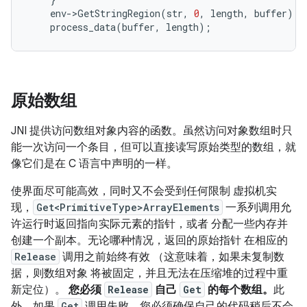
env
-
>
GetStringRegion
(
str
,
0
,
length
,
buffer
);
process_data
(
buffer
,
length
);
原始数组
JNI 提供访问数组对象内容的函数。虽然访问对象数组时只
能一次访问一个条目，但可以直接读写原始类型的数组，就
像它们是在 C 语言中声明的一样。
使界面尽可能高效，同时又不会受到任何限制 虚拟机实
现，
Get<PrimitiveType>ArrayElements
一系列调用允
许运行时返回指向实际元素的指针，或者 分配一些内存并
创建一个副本。无论哪种情况，返回的原始指针 在相应的
Release
调用之前始终有效 （这意味着，如果未复制数
据，则数组对象 将被固定，并且无法在压缩堆的过程中重
新定位）。
您必须
Release
自己
Get
的每个数组。
此
外，如果
Get
调用失败，您必须确保自己的代码稍后不会