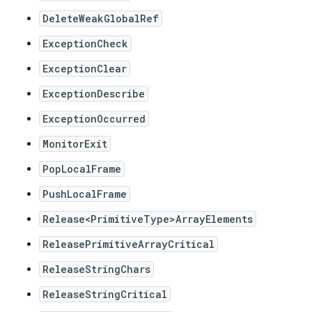
DeleteWeakGlobalRef
ExceptionCheck
ExceptionClear
ExceptionDescribe
ExceptionOccurred
MonitorExit
PopLocalFrame
PushLocalFrame
Release<PrimitiveType>ArrayElements
ReleasePrimitiveArrayCritical
ReleaseStringChars
ReleaseStringCritical