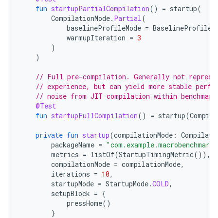
fun
startupPartialCompilation
()
=
startup
(
CompilationMode
.
Partial
(
baselineProfileMode
=
BaselineProfileM
warmupIteration
=
3
)
)
// Full pre-compilation. Generally not represe
// experience, but can yield more stable perfo
// noise from JIT compilation within benchmark
@Test
fun
startupFullCompilation
()
=
startup
(
Compila
private
fun
startup
(
compilationMode
:
Compilati
packageName
=
"com.example.macrobenchmark.
metrics
=
listOf
(
StartupTimingMetric
()),
compilationMode
=
compilationMode
,
iterations
=
10
,
startupMode
=
StartupMode
.
COLD
,
setupBlock
=
{
pressHome
()
}