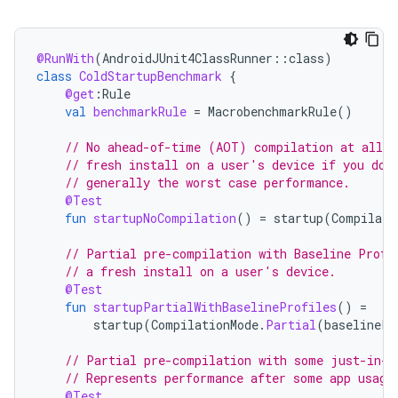
@RunWith
(
AndroidJUnit4ClassRunner
::
class
)
class
ColdStartupBenchmark
{
@get
:
Rule
val
benchmarkRule
=
MacrobenchmarkRule
()
// No ahead-of-time (AOT) compilation at all. 
// fresh install on a user's device if you don
// generally the worst case performance.
@Test
fun
startupNoCompilation
()
=
startup
(
Compilati
// Partial pre-compilation with Baseline Profi
// a fresh install on a user's device.
@Test
fun
startupPartialWithBaselineProfiles
()
=
startup
(
CompilationMode
.
Partial
(
baselinePr
// Partial pre-compilation with some just-in-t
// Represents performance after some app usage
@Test