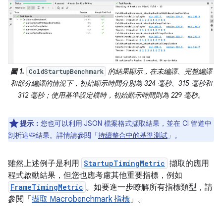
圖 1.
的結果顯示，在未編譯、完整編譯
ColdStartupBenchmark
和部分編譯的情況下，初始顯示時間分別為 324 毫秒、315 毫秒和
312 毫秒；使用基準設定檔時，初始顯示時間則為 229 毫秒。
提示：
您也可以利用 JSON 檔案格式擷取結果，並在 CI 管道中
剖析這些結果。詳情請參閱「
持續整合中的基準測試
」。
雖然上述例子是利用
StartupTimingMetric
擷取的應用
程式啟動結果，但您也應考慮其他重要指標，例如
FrameTimingMetric
。如要進一步瞭解所有指標類型，請
參閱「
擷取 Macrobenchmark 指標
」。