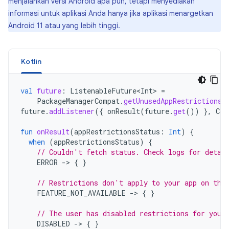
menjalankan versi Android apa pun, tetapi menyediakan
informasi untuk aplikasi Anda hanya jika aplikasi menargetkan
Android 11 atau yang lebih tinggi.
Kotlin
val
future
:
ListenableFuture<Int>
=
PackageManagerCompat
.
getUnusedAppRestrictionsS
future
.
addListener
({
onResult
(
future
.
get
())
},
Con
fun
onResult
(
appRestrictionsStatus
:
Int
)
{
when
(
appRestrictionsStatus
)
{
// Couldn't fetch status. Check logs for detai
ERROR
-
>
{
}
// Restrictions don't apply to your app on thi
FEATURE_NOT_AVAILABLE
-
>
{
}
// The user has disabled restrictions for your
DISABLED
-
>
{
}