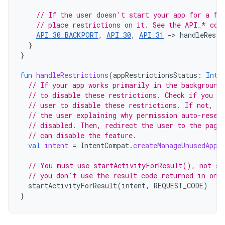
// If the user doesn't start your app for a fe
// place restrictions on it. See the API_* con
API_30_BACKPORT
,
API_30
,
API_31
->
handleRestr
}
}
fun
handleRestrictions
(
appRestrictionsStatus
:
Int
)
// If your app works primarily in the background
// to disable these restrictions. Check if you ha
// user to disable these restrictions. If not, y
// the user explaining why permission auto-reset
// disabled. Then, redirect the user to the page
// can disable the feature.
val
intent
=
IntentCompat
.
createManageUnusedAppR
// You must use startActivityForResult(), not st
// you don't use the result code returned in onA
startActivityForResult
(
intent
,
REQUEST_CODE
)
}