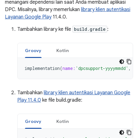
menangani dependensi lain saat Anda membuat aplikasi
DPC. Misalnya, library memerlukan
library klien autentikasi
Layanan Google Play
11.4.0.
Tambahkan library ke file
build.gradle
:
Groovy
Kotlin
implementation
(
name:
'dpcsupport-yyyymmdd'
,
e
Tambahkan
library klien autentikasi Layanan Google
Play 11.4.0
ke file build.gradle:
Groovy
Kotlin