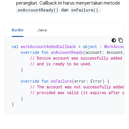
perangkat. Callback ini harus menyertakan metode
onAccountReady()
dan
onFailure()
.
Kotlin
Java
val
workAccountAddedCallback
=
object
:
WorkAccoun
override
fun
onAccountReady
(
account
:
Account
,
// Device account was successfully added to
// and is ready to be used.
}
override
fun
onFailure
(
error
:
Error
)
{
// The account was not successfully added.
// provided was valid (it expires after a 
}
}