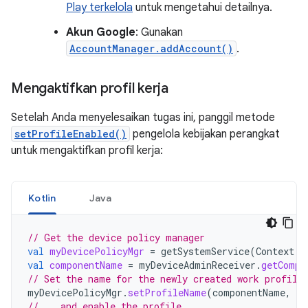
Play terkelola
untuk mengetahui detailnya.
Akun Google
: Gunakan
AccountManager.addAccount()
.
Mengaktifkan profil kerja
Setelah Anda menyelesaikan tugas ini, panggil metode
setProfileEnabled()
pengelola kebijakan perangkat
untuk mengaktifkan profil kerja:
Kotlin
Java
// Get the device policy manager
val
myDevicePolicyMgr
=
getSystemService
(
Context
.
D
val
componentName
=
myDeviceAdminReceiver
.
getCompo
// Set the name for the newly created work profile
myDevicePolicyMgr
.
setProfileName
(
componentName
,
"M
// ...and enable the profile