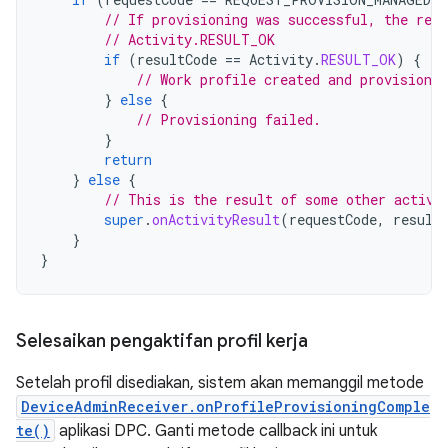
// If provisioning was successful, the resu
// Activity.RESULT_OK
if
(
resultCode
==
Activity
.
RESULT_OK
)
{
// Work profile created and provisioned
}
else
{
// Provisioning failed.
}
return
}
else
{
// This is the result of some other activi
super
.
onActivityResult
(
requestCode
,
result
}
}
Selesaikan pengaktifan profil kerja
Setelah profil disediakan, sistem akan memanggil metode
DeviceAdminReceiver.onProfileProvisioningComple
te()
aplikasi DPC. Ganti metode callback ini untuk