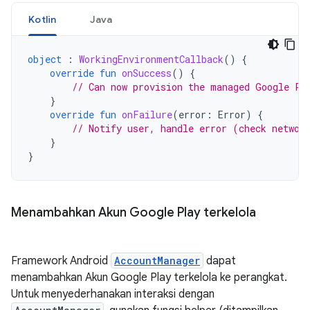
Kotlin
Java
object
:
WorkingEnvironmentCallback
()
{
override
fun
onSuccess
()
{
// Can now provision the managed Google Pl
}
override
fun
onFailure
(
error
:
Error
)
{
// Notify user, handle error (check networ
}
}
Menambahkan Akun Google Play terkelola
Framework Android
AccountManager
dapat
menambahkan Akun Google Play terkelola ke perangkat.
Untuk menyederhanakan interaksi dengan