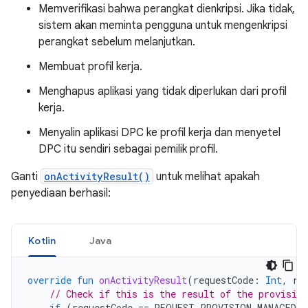
Memverifikasi bahwa perangkat dienkripsi. Jika tidak,
sistem akan meminta pengguna untuk mengenkripsi
perangkat sebelum melanjutkan.
Membuat profil kerja.
Menghapus aplikasi yang tidak diperlukan dari profil
kerja.
Menyalin aplikasi DPC ke profil kerja dan menyetel
DPC itu sendiri sebagai pemilik profil.
Ganti
onActivityResult()
untuk melihat apakah
penyediaan berhasil:
Kotlin
Java
override
fun
onActivityResult
(
requestCode
:
Int
,
re
// Check if this is the result of the provision
if
(
requestCode
==
REQUEST_PROVISION_MANAGED_