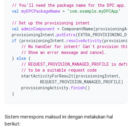
// You'll need the package name for the DPC app.
val
myDPCPackageName
=
"com.example.myDPCApp"
// Set up the provisioning intent
val
adminComponent
=
ComponentName
(
provisioningAct
provisioningIntent
.
putExtra
(
EXTRA_PROVISIONING_DEV
if
(
provisioningIntent
.
resolveActivity
(
provisionin
// No handler for intent! Can't provision this
// Show an error message and cancel.
}
else
{
// REQUEST_PROVISION_MANAGED_PROFILE is defin
// to be a suitable request code
startActivityForResult
(
provisioningIntent
,
REQUEST_PROVISION_MANAGED_PROFILE
)
provisioningActivity
.
finish
()
}
Sistem merespons maksud ini dengan melakukan hal
berikut: