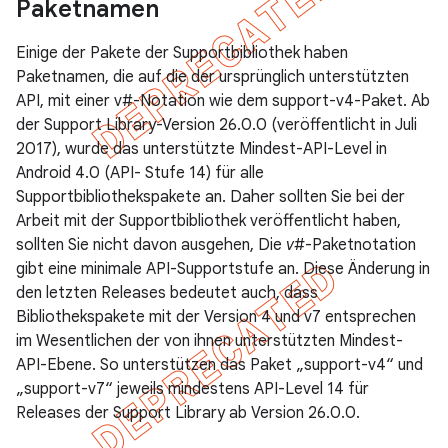
Paketnamen
Einige der Pakete der Supportbibliothek haben
Paketnamen, die auf die der ursprünglich unterstützten
API, mit einer v#-Notation wie dem support-v4-Paket. Ab
der Support Library-Version 26.0.0 (veröffentlicht in Juli
2017), wurde das unterstützte Mindest-API-Level in
Android 4.0 (API- Stufe 14) für alle
Supportbibliothekspakete an. Daher sollten Sie bei der
Arbeit mit der Supportbibliothek veröffentlicht haben,
sollten Sie nicht davon ausgehen, Die
v#
-Paketnotation
gibt eine minimale API-Supportstufe an. Diese Änderung in
den letzten Releases bedeutet auch, dass
Bibliothekspakete mit der Version 4 und v7 entsprechen
im Wesentlichen der von ihnen unterstützten Mindest-
API-Ebene. So unterstützen das Paket „support-v4“ und
„support-v7“ jeweils mindestens API-Level 14 für
Releases der Support Library ab Version 26.0.0.