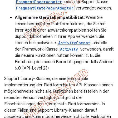
FragmentPagerAdapter
oder der Supportklasse
FragmentStatePagerAdapter
verwendet werden.
Allgemeine Gerätekompatibilität
: Wenn Sie
keinen bestimmten Plattformfunktion, die Sie mit
Ihrer App in einer abwärtskompatiblen sollten Sie
Supportbibliotheken in Ihrer App verwenden. Sie
können beispielsweise
ActivityCompat
anstelle
der Framework-Klasse
Activity
verwenden, damit
Sie neuere Funktionen nutzen können. z. B. die
Einführung des neuen Berechtigungsmodells Android
6.0 (API-Level 23)
Support Library-Klassen, die eine kompatible
Implementierung der Plattform bieten API-Klassen können
möglicherweise nicht alle Funktionen bereitstellen in der
neuesten Version verfügbar, aufgrund der
Einschränkungen des Hostgeräts Plattformversion. In
diesen Fällen sind Support Library-Klassen darauf
ausgelegt, und kann möglicherweise nicht alle Funktionen