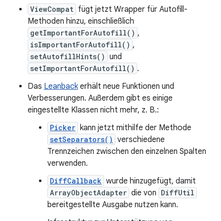
ViewCompat
fügt jetzt Wrapper für Autofill-
Methoden hinzu, einschließlich
getImportantForAutofill()
,
isImportantForAutofill()
,
setAutofillHints()
und
setImportantForAutofill()
.
Das
Leanback
erhält neue Funktionen und
Verbesserungen. Außerdem gibt es einige
eingestellte Klassen nicht mehr, z. B.:
Picker
kann jetzt mithilfe der Methode
setSeparators()
verschiedene
Trennzeichen zwischen den einzelnen Spalten
verwenden.
DiffCallback
wurde hinzugefügt, damit
ArrayObjectAdapter
die von
DiffUtil
bereitgestellte Ausgabe nutzen kann.