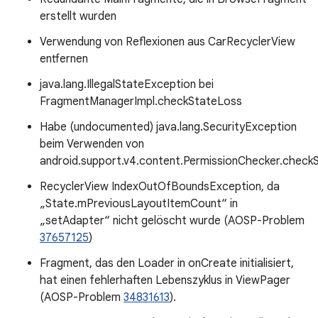
erstellt wurden
Verwendung von Reflexionen aus CarRecyclerView
entfernen
java.lang.IllegalStateException bei
FragmentManagerImpl.checkStateLoss
Habe (undocumented) java.lang.SecurityException
beim Verwenden von
android.support.v4.content.PermissionChecker.checkS
RecyclerView IndexOutOfBoundsException, da
„State.mPreviousLayoutItemCount“ in
„setAdapter“ nicht gelöscht wurde (AOSP-Problem
37657125
)
Fragment, das den Loader in onCreate initialisiert,
hat einen fehlerhaften Lebenszyklus in ViewPager
(AOSP-Problem
34831613
).