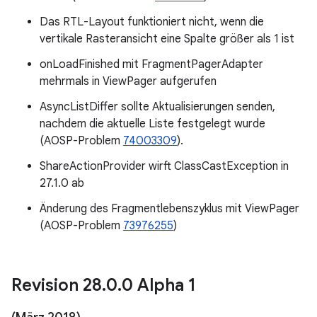
Das RTL-Layout funktioniert nicht, wenn die
vertikale Rasteransicht eine Spalte größer als 1 ist
onLoadFinished mit FragmentPagerAdapter
mehrmals in ViewPager aufgerufen
AsyncListDiffer sollte Aktualisierungen senden,
nachdem die aktuelle Liste festgelegt wurde
(AOSP-Problem
74003309
).
ShareActionProvider wirft ClassCastException in
27.1.0 ab
Änderung des Fragmentlebenszyklus mit ViewPager
(AOSP-Problem
73976255
)
Revision 28
.
0
.
0 Alpha 1