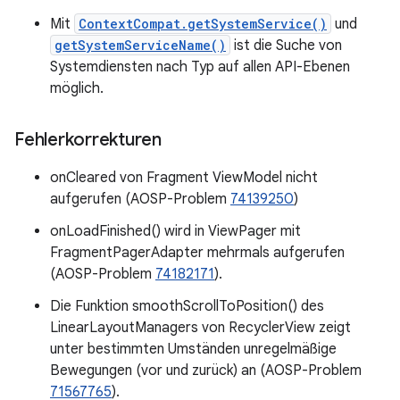
Mit
ContextCompat.getSystemService()
und
getSystemServiceName()
ist die Suche von
Systemdiensten nach Typ auf allen API-Ebenen
möglich.
Fehlerkorrekturen
onCleared von Fragment ViewModel nicht
aufgerufen (AOSP-Problem
74139250
)
onLoadFinished() wird in ViewPager mit
FragmentPagerAdapter mehrmals aufgerufen
(AOSP-Problem
74182171
).
Die Funktion smoothScrollToPosition() des
LinearLayoutManagers von RecyclerView zeigt
unter bestimmten Umständen unregelmäßige
Bewegungen (vor und zurück) an (AOSP-Problem
71567765
).