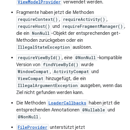
ViewModelProvider
verwendet werden.
Fragmente haben jetzt die Methoden
requireContext()
,
requireActivity()
,
requireHost()
und
requireFragmentManager()
,
die ein
NonNull
-Objekt der entsprechenden get-
Methoden zurückgeben oder ein
IllegalStateException
auslösen.
requireViewById()
, eine
@NonNull
-kompatible
Version von
findViewById()
wurde
WindowCompat
,
ActivityCompat
und
ViewCompat
hinzugefügt, die ein
IllegalArgumentException
ausgeben, wenn das
Ziel nicht gefunden werden kann.
Die Methoden
LoaderCallbacks
haben jetzt die
entsprechenden Annotationen
@Nullable
und
@NonNull
.
FileProvider
unterstützt jetzt