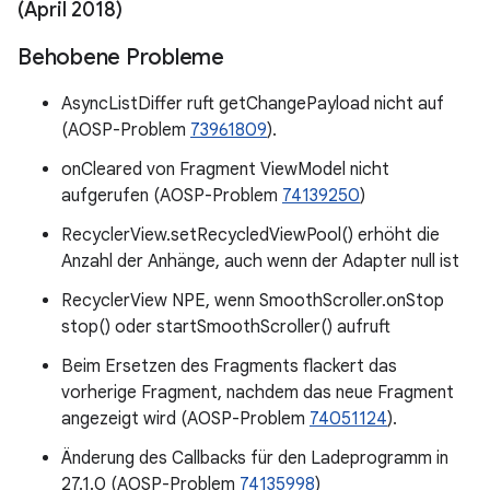
(April 2018)
Behobene Probleme
AsyncListDiffer ruft getChangePayload nicht auf
(AOSP-Problem
73961809
).
onCleared von Fragment ViewModel nicht
aufgerufen (AOSP-Problem
74139250
)
RecyclerView.setRecycledViewPool() erhöht die
Anzahl der Anhänge, auch wenn der Adapter null ist
RecyclerView NPE, wenn SmoothScroller.onStop
stop() oder startSmoothScroller() aufruft
Beim Ersetzen des Fragments flackert das
vorherige Fragment, nachdem das neue Fragment
angezeigt wird (AOSP-Problem
74051124
).
Änderung des Callbacks für den Ladeprogramm in
27.1.0 (AOSP-Problem
74135998
)