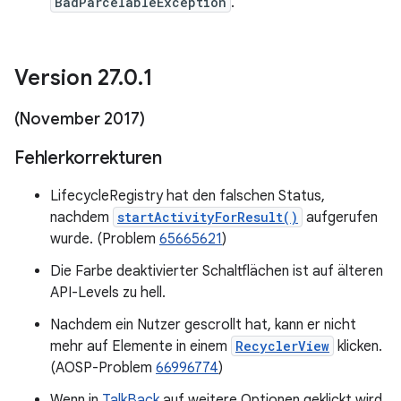
BadParcelableException
.
Version 27
.
0
.
1
(November 2017)
Fehlerkorrekturen
LifecycleRegistry hat den falschen Status,
nachdem
startActivityForResult()
aufgerufen
wurde. (Problem
65665621
)
Die Farbe deaktivierter Schaltflächen ist auf älteren
API-Levels zu hell.
Nachdem ein Nutzer gescrollt hat, kann er nicht
mehr auf Elemente in einem
RecyclerView
klicken.
(AOSP-Problem
66996774
)
Wenn in
TalkBack
auf weitere Optionen geklickt wird,