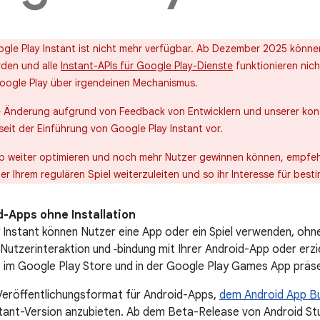
ogle Play Instant ist nicht mehr verfügbar. Ab Dezember 2025 könne
rden und alle
Instant-APIs für Google Play-Dienste
funktionieren nich
ogle Play über irgendeinen Mechanismus.
 Änderung aufgrund von Feedback von Entwicklern und unserer konti
eit der Einführung von Google Play Instant vor.
pp weiter optimieren und noch mehr Nutzer gewinnen können, empfeh
r Ihrem regulären Spiel weiterzuleiten und so ihr Interesse für best
d-Apps ohne Installation
 Instant können Nutzer eine App oder ein Spiel verwenden, ohne 
 Nutzerinteraktion und ‑bindung mit Ihrer Android-App oder erzi
p im Google Play Store und in der Google Play Games App präse
Veröffentlichungsformat für Android-Apps,
dem Android App B
tant-Version anzubieten. Ab dem Beta-Release von Android Stud