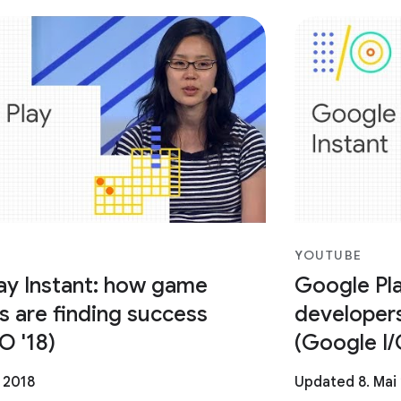
YOUTUBE
ay Instant: how game
Google Pla
s are finding success
developers
O '18)
(Google I/
 2018
Updated 8. Mai