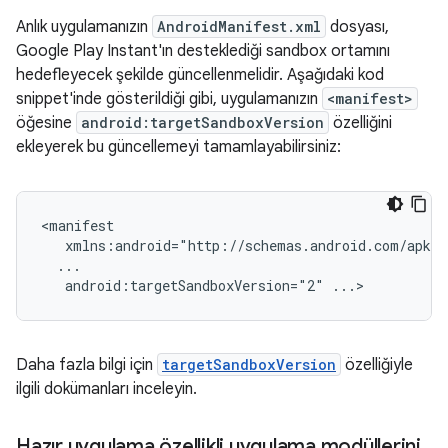
Anlık uygulamanızın
AndroidManifest.xml
dosyası,
Google Play Instant'ın desteklediği sandbox ortamını
hedefleyecek şekilde güncellenmelidir. Aşağıdaki kod
snippet'inde gösterildiği gibi, uygulamanızın
<manifest>
öğesine
android:targetSandboxVersion
özelliğini
ekleyerek bu güncellemeyi tamamlayabilirsiniz:
android:targetSandboxVersion="2"
Daha fazla bilgi için
targetSandboxVersion
özelliğiyle
ilgili dokümanları inceleyin.
Hazır uygulama özellikli uygulama modüllerini