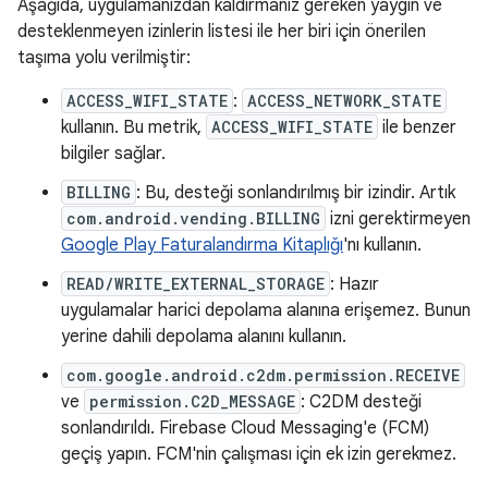
Aşağıda, uygulamanızdan kaldırmanız gereken yaygın ve
desteklenmeyen izinlerin listesi ile her biri için önerilen
taşıma yolu verilmiştir:
ACCESS_WIFI_STATE
:
ACCESS_NETWORK_STATE
kullanın. Bu metrik,
ACCESS_WIFI_STATE
ile benzer
bilgiler sağlar.
BILLING
: Bu, desteği sonlandırılmış bir izindir. Artık
com.android.vending.BILLING
izni gerektirmeyen
Google Play Faturalandırma Kitaplığı
'nı kullanın.
READ/WRITE_EXTERNAL_STORAGE
: Hazır
uygulamalar harici depolama alanına erişemez. Bunun
yerine dahili depolama alanını kullanın.
com.google.android.c2dm.permission.RECEIVE
ve
permission.C2D_MESSAGE
: C2DM desteği
sonlandırıldı. Firebase Cloud Messaging'e (FCM)
geçiş yapın. FCM'nin çalışması için ek izin gerekmez.