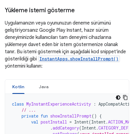
Yükleme istemi gösterme
Uygulamanızın veya oyununuzun deneme sürümünü
geliştiriyorsanız Google Play Instant, hazır sürüm
deneyiminizde kullanıcıları tam deneyimi cihazlarına
yüklemeye davet eden bir istem göstermenize olanak
tanır. Bu istemi göstermek için aşağıdaki kod snippet'inde
gösterildiği gibi
InstantApps.showInstallPrompt()
yöntemini kullanın:
Kotlin
Java
class
MyInstantExperienceActivity
:
AppCompatActiv
// ...
private
fun
showInstallPrompt
()
{
val
postInstall
=
Intent
(
Intent
.
ACTION_MAI
.
addCategory
(
Intent
.
CATEGORY_DEFAU
.
setPackage
(
your-installed-experie