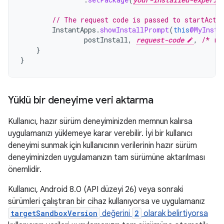
// The request code is passed to startActi
InstantApps
.
showInstallPrompt
(
this
@MyInsta
postInstall
,
request-code
,
/* re
}
}
Yüklü bir deneyime veri aktarma
Kullanıcı, hazır sürüm deneyiminizden memnun kalırsa
uygulamanızı yüklemeye karar verebilir. İyi bir kullanıcı
deneyimi sunmak için kullanıcının verilerinin hazır sürüm
deneyiminizden uygulamanızın tam sürümüne aktarılması
önemlidir.
Kullanıcı, Android 8.0 (API düzeyi 26) veya sonraki
sürümleri çalıştıran bir cihaz kullanıyorsa ve uygulamanız
targetSandboxVersion
değerini
2
olarak belirtiyorsa