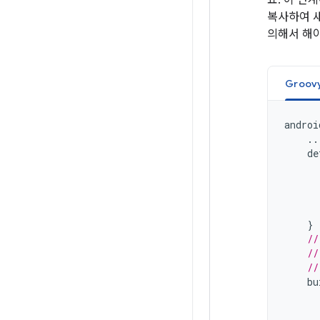
요. 이 단
복사하여 
의해서 해야
Groov
androi
..
de
}
//
//
//
bu