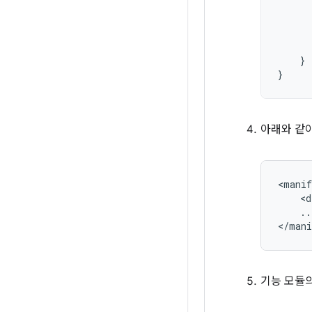
}
}
아래와 같
<manif
<d
..
기능 모듈