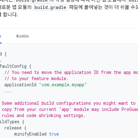
계에서는
의 특정 설정에 따라 이전 앱 모듈에서
새로운 앱 모듈의
build.gradle
파일에 붙여넣는 것이 더 쉬울 수도
 합니다.
y
Kotlin
d
{
.
faultConfig
{
// You need to move the application ID from the app m
// to your feature module.
applicationId
"com.example.myapp"
...
 Some additional build configurations you might want to
 copy from your current ‘app’ module may include ProGua
 rules and code shrinking settings.
ildTypes
{
release
{
minifyEnabled
true