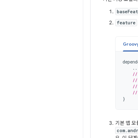
baseFeat
feature
Groov
depend
..
//
//
//
//
}
기본 앱 
com.and