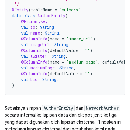
 */
@Entity
(
tableName
=
"authors"
)
data
class
AuthorEntity
(
@PrimaryKey
val
id
:
String
,
val
name
:
String
,
@ColumnInfo
(
name
=
"image_url"
)
val
imageUrl
:
String
,
@ColumnInfo
(
defaultValue
=
""
)
val
twitter
:
String
,
@ColumnInfo
(
name
=
"medium_page"
,
defaultValu
val
mediumPage
:
String
,
@ColumnInfo
(
defaultValue
=
""
)
val
bio
:
String
,
)
Sebaiknya simpan
AuthorEntity
dan
NetworkAuthor
secara internal ke lapisan data dan ekspos jenis ketiga
yang dapat digunakan oleh lapisan eksternal. Tindakan ini
melindungi lapisan eksternal dari perubahan kecil pada