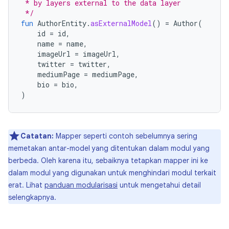
 * by layers external to the data layer
 */
fun
AuthorEntity
.
asExternalModel
()
=
Author
(
id
=
id
,
name
=
name
,
imageUrl
=
imageUrl
,
twitter
=
twitter
,
mediumPage
=
mediumPage
,
bio
=
bio
,
)
Catatan:
Mapper seperti contoh sebelumnya sering
memetakan antar-model yang ditentukan dalam modul yang
berbeda. Oleh karena itu, sebaiknya tetapkan mapper ini ke
dalam modul yang digunakan untuk menghindari modul terkait
erat. Lihat
panduan modularisasi
untuk mengetahui detail
selengkapnya.