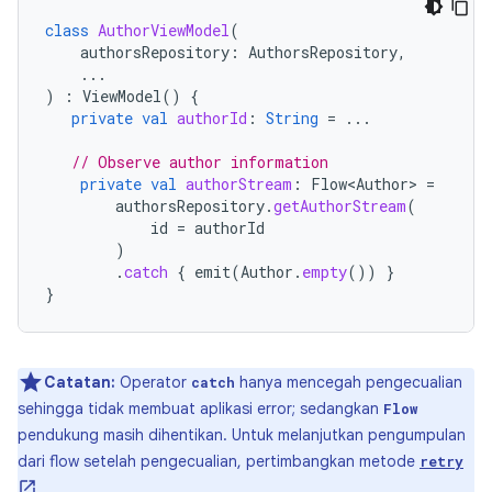
class
AuthorViewModel
(
authorsRepository
:
AuthorsRepository
,
...
)
:
ViewModel
()
{
private
val
authorId
:
String
=
...
// Observe author information
private
val
authorStream
:
Flow<Author>
=
authorsRepository
.
getAuthorStream
(
id
=
authorId
)
.
catch
{
emit
(
Author
.
empty
())
}
}
Catatan:
Operator
hanya mencegah pengecualian
catch
sehingga tidak membuat aplikasi error; sedangkan
Flow
pendukung masih dihentikan. Untuk melanjutkan pengumpulan
dari flow setelah pengecualian, pertimbangkan metode
retry
.