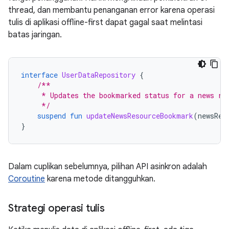
thread, dan membantu penanganan error karena operasi
tulis di aplikasi offline-first dapat gagal saat melintasi
batas jaringan.
interface
UserDataRepository
{
/**
     * Updates the bookmarked status for a news re
     */
suspend
fun
updateNewsResourceBookmark
(
newsRes
}
Dalam cuplikan sebelumnya, pilihan API asinkron adalah
Coroutine
karena metode ditangguhkan.
Strategi operasi tulis