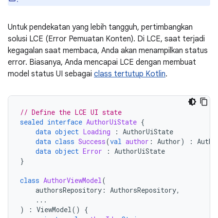
Untuk pendekatan yang lebih tangguh, pertimbangkan
solusi LCE (Error Pemuatan Konten). Di LCE, saat terjadi
kegagalan saat membaca, Anda akan menampilkan status
error. Biasanya, Anda mencapai LCE dengan membuat
model status UI sebagai
class tertutup Kotlin
.
// Define the LCE UI state
sealed
interface
AuthorUiState
{
data
object
Loading
:
AuthorUiState
data
class
Success
(
val
author
:
Author
)
:
Autho
data
object
Error
:
AuthorUiState
}
class
AuthorViewModel
(
authorsRepository
:
AuthorsRepository
,
...
)
:
ViewModel
()
{