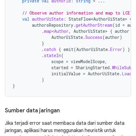
private
val
authorId
:
String
=
...
// Observe author information and map to LCE s
val
authorUiState
:
StateFlow<AuthorUiState>
=
authorsRepository
.
getAuthorStream
(
id
=
aut
.
map<Author
,
AuthorUiState
>
{
author
-
AuthorUiState
.
Success
(
author
)
}
.
catch
{
emit
(
AuthorUiState
.
Error
)
}
.
stateIn
(
scope
=
viewModelScope
,
started
=
SharingStarted
.
WhileSubs
initialValue
=
AuthorUiState
.
Loadi
)
}
Sumber data jaringan
Jika terjadi error saat membaca data dari sumber data
jaringan, aplikasi harus menggunakan heuristik untuk