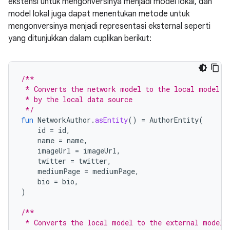
ekstensi untuk mengonversinya menjadi model lokal, dan
model lokal juga dapat menentukan metode untuk
mengonversinya menjadi representasi eksternal seperti
yang ditunjukkan dalam cuplikan berikut:
/**
 * Converts the network model to the local model f
 * by the local data source
 */
fun
NetworkAuthor
.
asEntity
()
=
AuthorEntity
(
id
=
id
,
name
=
name
,
imageUrl
=
imageUrl
,
twitter
=
twitter
,
mediumPage
=
mediumPage
,
bio
=
bio
,
)
/**
 * Converts the local model to the external model 