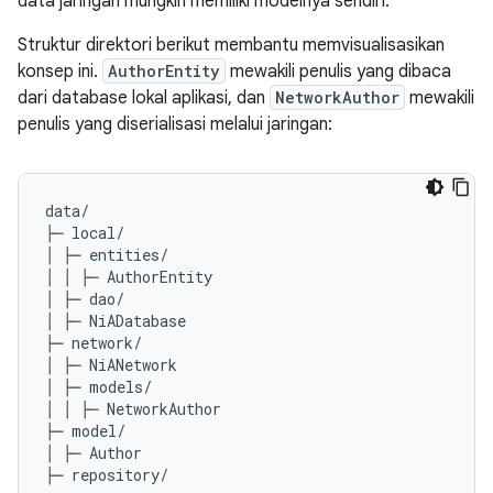
data jaringan mungkin memiliki modelnya sendiri.
Struktur direktori berikut membantu memvisualisasikan
konsep ini.
AuthorEntity
mewakili penulis yang dibaca
dari database lokal aplikasi, dan
NetworkAuthor
mewakili
penulis yang diserialisasi melalui jaringan:
data/

├─ local/

│ ├─ entities/

│ │ ├─ AuthorEntity

│ ├─ dao/

│ ├─ NiADatabase

├─ network/

│ ├─ NiANetwork

│ ├─ models/

│ │ ├─ NetworkAuthor

├─ model/

│ ├─ Author
