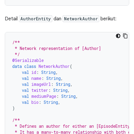
Detail
AuthorEntity
dan
NetworkAuthor
berikut:
/**
 * Network representation of [Author]
 */
@Serializable
data
class
NetworkAuthor
(
val
id
:
String
,
val
name
:
String
,
val
imageUrl
:
String
,
val
twitter
:
String
,
val
mediumPage
:
String
,
val
bio
:
String
,
)
/**
 * Defines an author for either an [EpisodeEntity]
 * It has a many-to-many relationship with both en