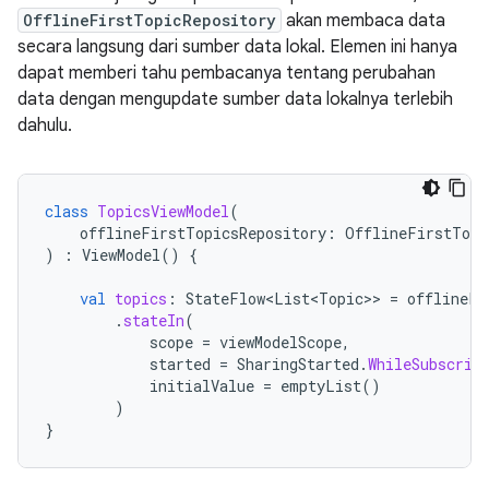
OfflineFirstTopicRepository
akan membaca data
secara langsung dari sumber data lokal. Elemen ini hanya
dapat memberi tahu pembacanya tentang perubahan
data dengan mengupdate sumber data lokalnya terlebih
dahulu.
class
TopicsViewModel
(
offlineFirstTopicsRepository
:
OfflineFirstTopi
)
:
ViewModel
()
{
val
topics
:
StateFlow<List<Topic>
>
=
offlineFi
.
stateIn
(
scope
=
viewModelScope
,
started
=
SharingStarted
.
WhileSubscrib
initialValue
=
emptyList
()
)
}