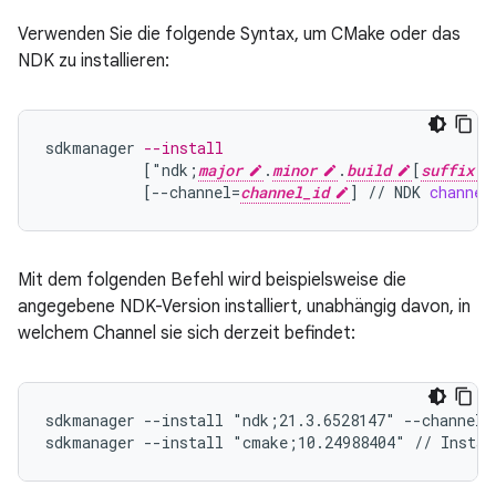
Verwenden Sie die folgende Syntax, um CMake oder das
NDK zu installieren:
sdkmanager
--install
[
"ndk;
major
.
minor
.
build
[
suffix
[
--channel=
channel_id
]
//
NDK
channel
Mit dem folgenden Befehl wird beispielsweise die
angegebene NDK-Version installiert, unabhängig davon, in
welchem Channel sie sich derzeit befindet:
sdkmanager --install "ndk;21.3.6528147" --channel=
sdkmanager --install "cmake;10.24988404" // Instal