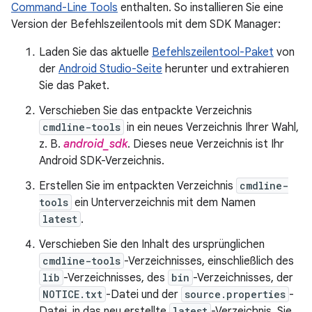
Command-Line Tools
enthalten. So installieren Sie eine
Version der Befehlszeilentools mit dem SDK Manager:
Laden Sie das aktuelle
Befehlszeilentool-Paket
von
der
Android Studio-Seite
herunter und extrahieren
Sie das Paket.
Verschieben Sie das entpackte Verzeichnis
cmdline-tools
in ein neues Verzeichnis Ihrer Wahl,
z. B.
android_sdk
. Dieses neue Verzeichnis ist Ihr
Android SDK-Verzeichnis.
Erstellen Sie im entpackten Verzeichnis
cmdline-
tools
ein Unterverzeichnis mit dem Namen
latest
.
Verschieben Sie den Inhalt des ursprünglichen
cmdline-tools
-Verzeichnisses, einschließlich des
lib
-Verzeichnisses, des
bin
-Verzeichnisses, der
NOTICE.txt
-Datei und der
source.properties
-
Datei, in das neu erstellte
latest
-Verzeichnis. Sie