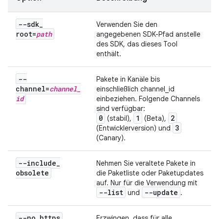
--sdk
_
Verwenden Sie den
root=
path
angegebenen SDK-Pfad anstelle
des SDK, das dieses Tool
enthält.
--
Pakete in Kanäle bis
channel=
channel
_
einschließlich channel_id
id
einbeziehen. Folgende Channels
sind verfügbar:
0
1
2
(stabil),
(Beta),
3
(Entwicklerversion) und
(Canary).
--include
_
Nehmen Sie veraltete Pakete in
obsolete
die Paketliste oder Paketupdates
auf. Nur für die Verwendung mit
--list
--update
und
.
--no
_
https
Erzwingen, dass für alle