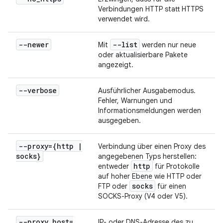
Verbindungen HTTP statt HTTPS
verwendet wird.
--newer
--list
Mit
werden nur neue
oder aktualisierbare Pakete
angezeigt.
--verbose
Ausführlicher Ausgabemodus.
Fehler, Warnungen und
Informationsmeldungen werden
ausgegeben.
--proxy={http
|
Verbindung über einen Proxy des
socks}
angegebenen Typs herstellen:
http
entweder
für Protokolle
auf hoher Ebene wie HTTP oder
socks
FTP oder
für einen
SOCKS-Proxy (V4 oder V5).
--proxy
_
host=
IP- oder DNS-Adresse des zu