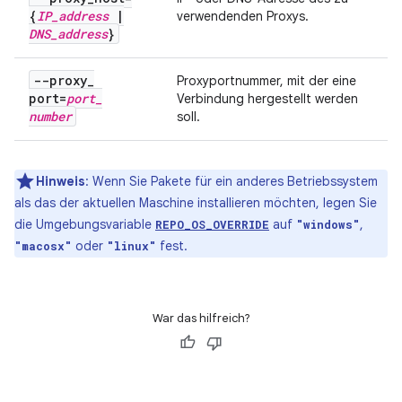
{
IP
_
address
|
verwendenden Proxys.
DNS
_
address
}
--proxy
_
Proxyportnummer, mit der eine
port=
port
_
Verbindung hergestellt werden
number
soll.
Hinweis
:
Wenn Sie Pakete für ein anderes Betriebssystem
als das der aktuellen Maschine installieren möchten, legen Sie
die Umgebungsvariable
auf
,
REPO_OS_OVERRIDE
"windows"
oder
fest.
"macosx"
"linux"
War das hilfreich?