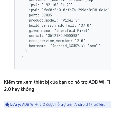
    ipv4: "192.168.84.23"

    ipv6: "fe80:0:0:0:fc7a:299d:8d38:6c1c"

    port: 37895

    product_model: "Pixel 8"

    build_version_sdk_full: "37.0"

    given_name: "sherifeid Pixel"

    serial: "35121FDJH000R8"

    mdns_service_version: "2.0"

    hostname: "Android_CXUKYJY1.local"

  }

}

Kiểm tra xem thiết bị của bạn có hỗ trợ ADB Wi-Fi
2
.
0 hay không
Lưu ý:
ADB Wi-Fi 2.0 được hỗ trợ trên Android 17 trở lên.