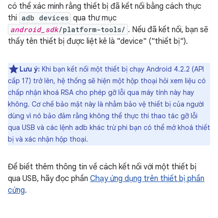
có thể xác minh rằng thiết bị đã kết nối bằng cách thực
thi
adb devices
qua thư mục
android_sdk
/platform-tools/
. Nếu đã kết nối, bạn sẽ
thấy tên thiết bị được liệt kê là "device" ("thiết bị").
Lưu ý:
Khi bạn kết nối một thiết bị chạy Android 4.2.2 (API
cấp 17) trở lên, hệ thống sẽ hiện một hộp thoại hỏi xem liệu có
chấp nhận khoá RSA cho phép gỡ lỗi qua máy tính này hay
không. Cơ chế bảo mật này là nhằm bảo vệ thiết bị của người
dùng vì nó bảo đảm rằng không thể thực thi thao tác gỡ lỗi
qua USB và các lệnh adb khác trừ phi bạn có thể mở khoá thiết
bị và xác nhận hộp thoại.
Để biết thêm thông tin về cách kết nối với một thiết bị
qua USB, hãy đọc phần
Chạy ứng dụng trên thiết bị phần
cứng
.