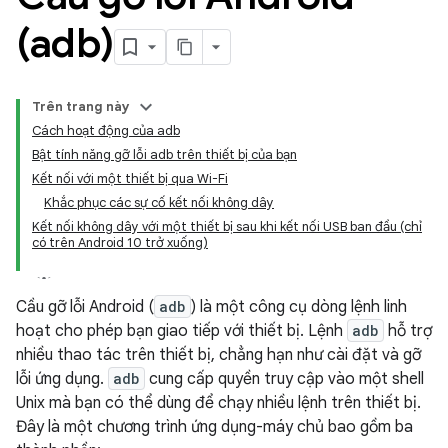
(adb)
Trên trang này
Cách hoạt động của adb
Bật tính năng gỡ lỗi adb trên thiết bị của bạn
Kết nối với một thiết bị qua Wi-Fi
Khắc phục các sự cố kết nối không dây
Kết nối không dây với một thiết bị sau khi kết nối USB ban đầu (chỉ
có trên Android 10 trở xuống)
Cầu gỡ lỗi Android (
adb
) là một công cụ dòng lệnh linh
hoạt cho phép bạn giao tiếp với thiết bị. Lệnh
adb
hỗ trợ
nhiều thao tác trên thiết bị, chẳng hạn như cài đặt và gỡ
lỗi ứng dụng.
adb
cung cấp quyền truy cập vào một shell
Unix mà bạn có thể dùng để chạy nhiều lệnh trên thiết bị.
Đây là một chương trình ứng dụng-máy chủ bao gồm ba