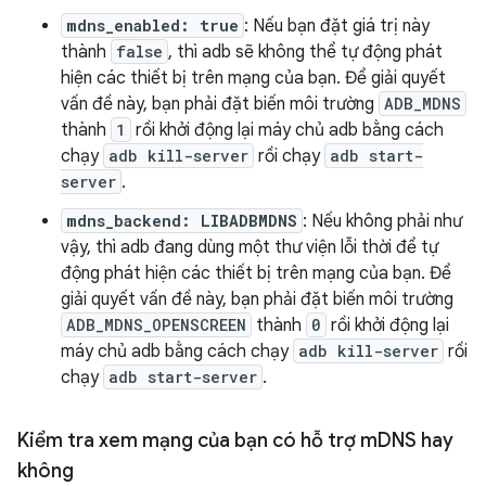
mdns_enabled: true
: Nếu bạn đặt giá trị này
thành
false
, thì adb sẽ không thể tự động phát
hiện các thiết bị trên mạng của bạn. Để giải quyết
vấn đề này, bạn phải đặt biến môi trường
ADB_MDNS
thành
1
rồi khởi động lại máy chủ adb bằng cách
chạy
adb kill-server
rồi chạy
adb start-
server
.
mdns_backend: LIBADBMDNS
: Nếu không phải như
vậy, thì adb đang dùng một thư viện lỗi thời để tự
động phát hiện các thiết bị trên mạng của bạn. Để
giải quyết vấn đề này, bạn phải đặt biến môi trường
ADB_MDNS_OPENSCREEN
thành
0
rồi khởi động lại
máy chủ adb bằng cách chạy
adb kill-server
rồi
chạy
adb start-server
.
Kiểm tra xem mạng của bạn có hỗ trợ m
DNS hay
không