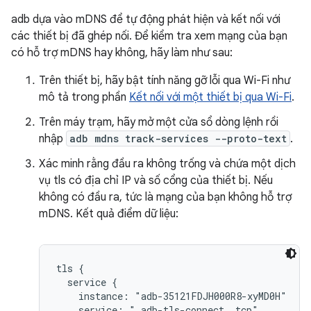
adb dựa vào mDNS để tự động phát hiện và kết nối với
các thiết bị đã ghép nối. Để kiểm tra xem mạng của bạn
có hỗ trợ mDNS hay không, hãy làm như sau:
Trên thiết bị, hãy bật tính năng gỡ lỗi qua Wi-Fi như
mô tả trong phần
Kết nối với một thiết bị qua Wi-Fi
.
Trên máy trạm, hãy mở một cửa sổ dòng lệnh rồi
nhập
adb mdns track-services --proto-text
.
Xác minh rằng đầu ra không trống và chứa một dịch
vụ tls có địa chỉ IP và số cổng của thiết bị. Nếu
không có đầu ra, tức là mạng của bạn không hỗ trợ
mDNS. Kết quả điểm dữ liệu:
tls {

  service {

    instance: "adb-35121FDJH000R8-xyMD0H"

    service: "_adb-tls-connect._tcp"
