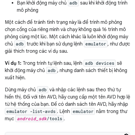
Bạn khởi động máy chủ
adb
sau khi khởi động trình
mô phỏng
Một cách để tránh tình trạng này là để trình mô phỏng
chọn cổng của riêng mình và chạy không quá 16 trình mô
phỏng cùng một lúc. Một cách khác là luôn khởi động máy
chủ
adb
trước khi bạn sử dụng lệnh
emulator
, như được
giải thích trong các ví dụ sau.
Ví dụ 1:
Trong trình tự lệnh sau, lệnh
adb devices
sẽ
khởi động máy chủ
adb
, nhưng danh sách thiết bị không
xuất hiện.
Dừng máy chủ
adb
và nhập các lệnh sau theo thứ tự
hiển thị. Đối với tên AVD, hãy cung cấp một tên AVD hợp lệ
từ hệ thống của bạn. Để có danh sách tên AVD, hãy nhập
emulator -list-avds
. Lệnh
emulator
nằm trong thư
mục
android_sdk
/tools
.