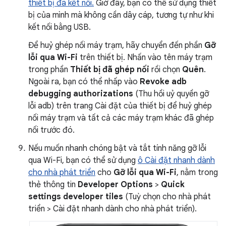
thiết bị đã kết nối.
Giờ đây, bạn có thể sử dụng thiết
bị của mình mà không cần dây cáp, tương tự như khi
kết nối bằng USB.
Để huỷ ghép nối máy trạm, hãy chuyển đến phần
Gỡ
lỗi qua Wi-Fi
trên thiết bị. Nhấn vào tên máy trạm
trong phần
Thiết bị đã ghép nối
rồi chọn
Quên
.
Ngoài ra, bạn có thể nhấp vào
Revoke adb
debugging authorizations
(Thu hồi uỷ quyền gỡ
lỗi adb) trên trang Cài đặt của thiết bị để huỷ ghép
nối máy trạm và tất cả các máy trạm khác đã ghép
nối trước đó.
Nếu muốn nhanh chóng bật và tắt tính năng gỡ lỗi
qua Wi-Fi, bạn có thể sử dụng
ô Cài đặt nhanh dành
cho nhà phát triển
cho
Gỡ lỗi qua Wi-Fi
, nằm trong
thẻ thông tin
Developer Options
>
Quick
settings developer tiles
(Tuỳ chọn cho nhà phát
triển > Cài đặt nhanh dành cho nhà phát triển).