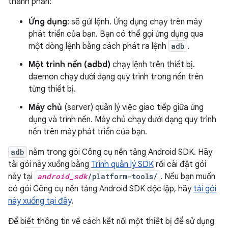
thành phần:
Ứng dụng
: sẽ gửi lệnh. Ứng dụng chạy trên máy
phát triển của bạn. Bạn có thể gọi ứng dụng qua
một dòng lệnh bằng cách phát ra lệnh
adb
.
Một trình nền (adbd)
chạy lệnh trên thiết bị.
daemon chạy dưới dạng quy trình trong nền trên
từng thiết bị.
Máy chủ
(server) quản lý việc giao tiếp giữa ứng
dụng và trình nền. Máy chủ chạy dưới dạng quy trình
nền trên máy phát triển của bạn.
adb
nằm trong gói Công cụ nền tảng Android SDK. Hãy
tải gói này xuống bằng
Trình quản lý SDK
rồi cài đặt gói
này tại
android_sdk
/platform-tools/
. Nếu bạn muốn
có gói Công cụ nền tảng Android SDK độc lập, hãy
tải gói
này xuống tại đây
.
Để biết thông tin về cách kết nối một thiết bị để sử dụng