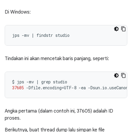
Di Windows:
Tindakan ini akan mencetak baris panjang, seperti:
$
jps
-mv
|
grep
37605
-Dfile.encoding
=
UTF-8
-ea
-Dsun.io.useCanonC
Angka pertama (dalam contoh ini, 37605) adalah ID
proses.
Berikutnya, buat thread dump lalu simpan ke file