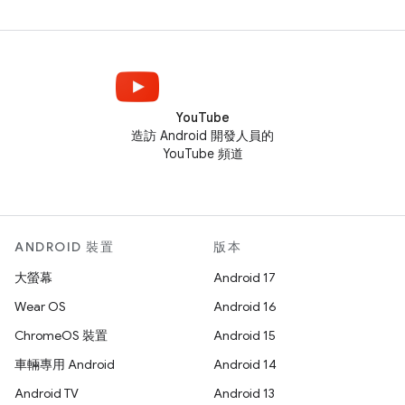
YouTube
造訪 Android 開發人員的
YouTube 頻道
ANDROID 裝置
版本
大螢幕
Android 17
Wear OS
Android 16
ChromeOS 裝置
Android 15
車輛專用 Android
Android 14
Android TV
Android 13