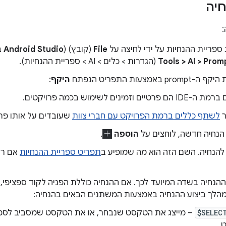
יה
:
ספריית ההנחיות על ידי לחיצה על
File
(קובץ) (
Android Studio
ב-S
Tools > AI > Prom
(הגדרות > כלים > AI > ספריית ההנחיות).
 באמצעות התפריט הנפתח
היקף
:
ם פרטיים וזמינים לשימוש בכמה פרויקטים.
ר
לשתף כללים ברמת הפרויקט עם חברי צוות
שעובדים על אותו פרו
 הנחיה חדשה, לוחצים על
הוספה
.
להנחיה. השם הזה הוא מה שמופיע ב
תפריט ספריית ההנחיות
אם רו
ההנחיה בשדה המיועד לכך. אם ההנחיה כוללת הפניה לקוד ספציפי,
מהלך ביצוע ההנחיה באמצעות המשתנים הבאים בהנחיה:
$SELEC
– מייצג את הטקסט שנבחר, או את הטקסט שמסביב לסמן
.