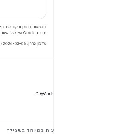
דוגמאות התוכן והקוד שבדף 
חברת Oracle ו/או של השותפים העצמאיים שלה.
עדכון אחרון: 2026-03-06 (שעון UTC).
X
למעקב אחר ‎@AndroidDev ב-
X
מידע נוסף על ANDROID
הצעות במיוחד בשבילך