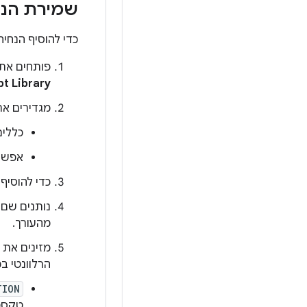
שמירת הנח
כדי להוסיף הנחיה
פותחים את 
pt Library
מגדירים את היקף ה-prompt
כללים ברמת ה-IDE ה
אפש
כדי להוסיף
נותנים שם 
מהעורך.
מזינים את 
הרלוונטי ב
TION
טקסט