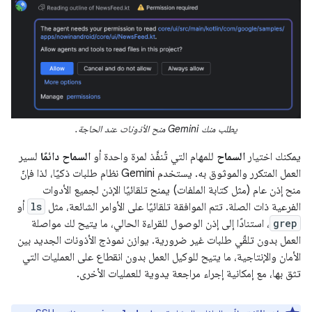
يطلب منك Gemini منح الأذونات عند الحاجة.
يمكنك اختيار
السماح
للمهام التي تُنفَّذ لمرة واحدة أو
السماح دائمًا
لسير
العمل المتكرر والموثوق به. يستخدم Gemini نظام طلبات ذكيًا، لذا فإنّ
منح إذن عام (مثل كتابة الملفات) يمنح تلقائيًا الإذن لجميع الأدوات
الفرعية ذات الصلة. تتم الموافقة تلقائيًا على الأوامر الشائعة، مثل
ls
أو
grep
، استنادًا إلى إذن الوصول للقراءة الحالي، ما يتيح لك مواصلة
العمل بدون تلقّي طلبات غير ضرورية. يوازن نموذج الأذونات الجديد بين
الأمان والإنتاجية، ما يتيح للوكيل العمل بدون انقطاع على العمليات التي
تثق بها، مع إمكانية إجراء مراجعة يدوية للعمليات الأخرى.