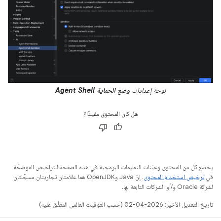
لوحة إعدادات
وضع الحماية Agent Shell
هل كان المحتوى مفيدًا؟
يخضع كل من المحتوى وعيّنات التعليمات البرمجية في هذه الصفحة للتراخيص الموضحّة
في
ترخيص استخدام المحتوى
. إنّ Java وOpenJDK هما علامتان تجاريتان مسجَّلتان
لشركة Oracle و/أو الشركات التابعة لها.
تاريخ التعديل الأخير: 2026-04-02 (حسب التوقيت العالمي المتفَّق عليه)