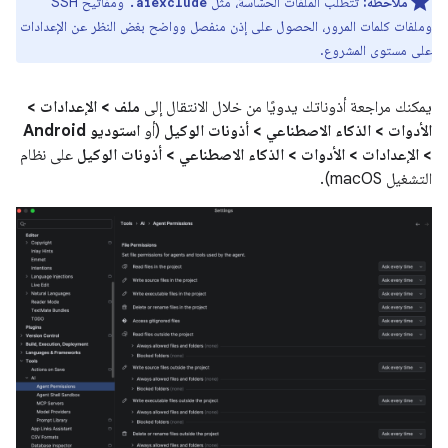
ملاحظة:
تتطلّب الملفات الحسّاسة، مثل
ومفاتيح SSH
.aiexclude
وملفات كلمات المرور، الحصول على إذن منفصل وواضح بغض النظر عن الإعدادات
على مستوى المشروع.
يمكنك مراجعة أذوناتك يدويًا من خلال الانتقال إلى
ملف > الإعدادات >
الأدوات > الذكاء الاصطناعي > أذونات الوكيل
(أو
استوديو Android
> الإعدادات > الأدوات > الذكاء الاصطناعي > أذونات الوكيل
على نظام
التشغيل macOS).