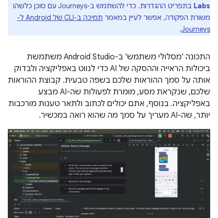
Labs
בתפריט ההגדרות. כדי להשתמש ב-Journeys עם סוכן כלשהו
משורת הפקודה, אפשר לעיין במאמר
תמיכה ב-CLI של Android ל-
.
Journeys
התכונה 'מסלולי משתמש' ב-Android Studio משתמשת
ביכולות הראייה וההסקה של AI כדי לנווט באפליקציה ולבדוק
אותה על סמך ההוראות שלכם בשפה טבעית. קבוצת ההוראות
שלכם, שנקראת מסע, מומרת לפעולות שה-AI מבצע
באפליקציה. בנוסף, אתם יכולים לכתוב ולתאר טענות מורכבות
יותר, שה-AI מעריך על סמך מה שהוא רואה במכשיר.