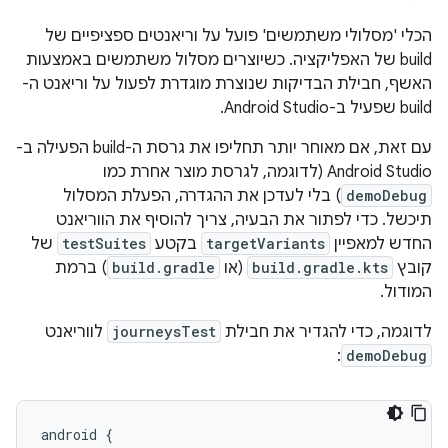
הכלי 'מסלולי משתמשים' פועל על וריאנטים ספציפיים של
build של האפליקציה. כשיוצרים מסלול משתמשים באמצעות
האשף, חבילת הבדיקות שנוצרת מוגדרת לפעול על וריאנט ה-
build שפעיל ב-Android Studio.
עם זאת, אם מאוחר יותר תחליפו את גרסת ה-build הפעילה ב-
Android Studio (לדוגמה, לגרסת מוצר אחרת כמו
demoDebug
) בלי לעדכן את ההגדרה, הפעלת המסלול
תיכשל. כדי לפתור את הבעיה, צריך להוסיף את הווריאנט
החדש למאפיין
targetVariants
בקטע
testSuites
של
קובץ
build.gradle.kts
(או
build.gradle
) ברמת
המודול.
לדוגמה, כדי להגדיר את חבילת
journeysTest
לווריאנט
:
demoDebug
android {
