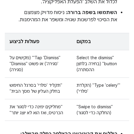
לכלול את השלב 'הפעלת האפליקציה'.
השתמשו בשפה ברורה:
ניסוח מדויק מצמצם
את הסיכוי לפרשנות שגויה ומשפר את המהימנות.
במקום
פעולות לביצוע
‫"Select the dismiss
‫"Tap 'Dismiss'" (מקישים על
button" ‏(בחירה בלחצן
'סגירה') או פשוט "Dismiss"
ההסתרה)
(סגירה)
‫"Type 'celery'‎" ‏(הקלדת
"תקליד 'סלרי' בסרגל החיפוש
'סלרי')
בחלק העליון של מסך הבית"
"Swipe to dismiss"
"מחליקים ימינה כדי לסגור את
(החלקה כדי לסגור)
הכרטיס, ואז הוא לא יוצג יותר"