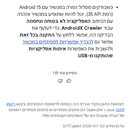
כשבודקים מסלול המרה במכשיר עם Android 15
(רמת API‏ 35), יכול להיות שתופיע במכשיר אזהרה
עם הכיתוב
האפליקציה לא בטוחה ונחסמה
עבור
AndroidX Crawler
. כדי לעקוף את
הבדיקה הזו, אפשר ללחוץ על
התקנה בכל זאת
.
אפשר גם
להגדיר אפשרויות למפתחים במכשיר
ולהשבית את האפשרות
אימות אפליקציות
שהותקנו מ-USB
.
המידע עזר לך?
דוגמאות התוכן והקוד שבדף הזה כפופות לרישיונות המפורטים בקטע
רישיון
לתוכן
.‏ Java ו-OpenJDK הם סימנים מסחריים או סימנים מסחריים רשומים
של חברת Oracle ו/או של השותפים העצמאיים שלה.
עדכון אחרון: 2026-07-02 (שעון UTC).