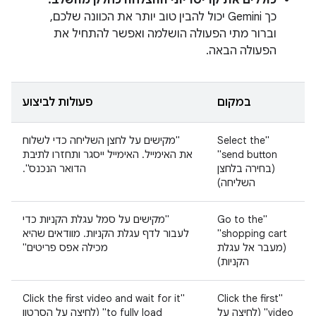
כוללים את קריטריוני ההצלחה כחלק מהשלב:
כך Gemini יכול להבין טוב יותר את הכוונה שלכם,
וברור מתי הפעולה הושלמה ואפשר להתחיל את
הפעולה הבאה.
במקום
פעולות לביצוע
‫"Select the
"מקישים על לחצן השליחה כדי לשלוח
send button"
את האימייל. האימייל ייסגר ותחזרו לתיבת
(בחירה בלחצן
הדואר הנכנס".
השליחה)
‫"Go to the
"מקישים על סמל עגלת הקניות כדי
shopping cart"‏
לעבור לדף עגלת הקניות. מוודאים שהיא
(מעבר אל עגלת
מכילה אפס פריטים"
הקניות)
‫"Click the first video and wait for it
‫"Click the first
video" ‏(לחיצה על
to fully load" ‏(לחיצה על הסרטון