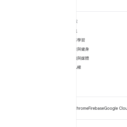
深入瞭解 ANDROID
探索
Android
遊戲
企業專用 Android
機器學習
安全性
健康與健身
原始碼
相機與媒體
新聞
隱私權
網誌
5G
Podcast
Android
Chrome
Firebase
Google Clou