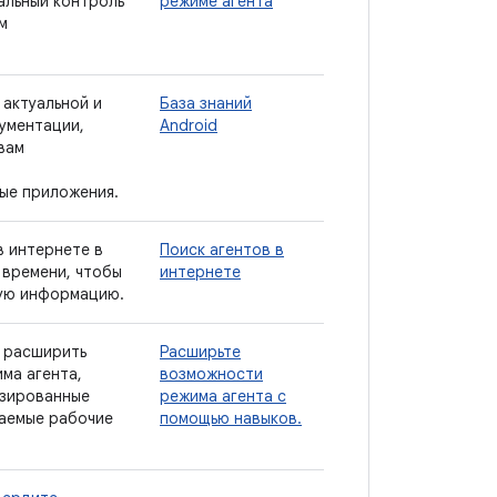
альный контроль
режиме агента
м
 актуальной и
База знаний
ументации,
Android
вам
ые приложения.
в интернете в
Поиск агентов в
 времени, чтобы
интернете
ную информацию.
 расширить
Расширьте
ма агента,
возможности
изированные
режима агента с
ваемые рабочие
помощью навыков.