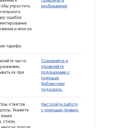
ажение к
Прикрепить
тобы упростить
изображения
ательского
дку ошибок
ментирование
ожения и многое
ном тарифе.
авляйте часто
Сохраняйте и
дсказками,
управляйте
ывать их при
подсказками с
помощью
библиотеки
подсказок.
тры ответов
Настройте работу
просы. Укажите
с помощью правил.
 языки
, стили,
 многое другое.