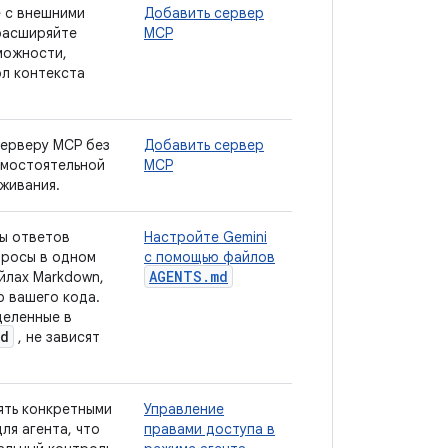
 с внешними
Добавить сервер
расширяйте
MCP
можности,
ол контекста
серверу MCP без
Добавить сервер
амостоятельной
MCP
живания.
ы ответов
Настройте Gemini
просы в одном
с помощью файлов
AGENTS.md
йлах Markdown,
ю вашего кода.
деленные в
d
, не зависят
ять конкретными
Управление
ля агента, что
правами доступа в