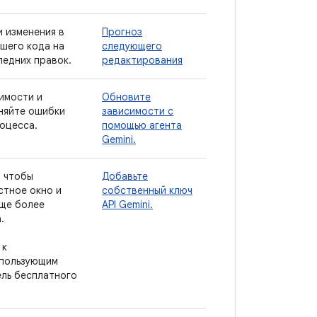
 изменения в
Прогноз
шего кода на
следующего
ледних правок.
редактирования
имости и
Обновите
няйте ошибки
зависимости с
оцесса.
помощью агента
Gemini.
, чтобы
Добавьте
стное окно и
собственный ключ
еще более
API Gemini.
.
 к
спользующим
ль бесплатного