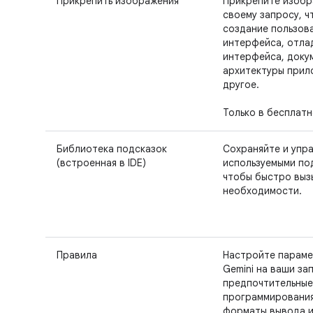
Прикрепить изображения
Прикрепите изобр
своему запросу, ч
создание пользов
интерфейса, отла
интерфейса, доку
архитектуры прил
другое.
Только в бесплат
Библиотека подсказок
Сохраняйте и упр
(встроенная в IDE)
используемыми по
чтобы быстро выз
необходимости.
Правила
Настройте параме
Gemini на ваши за
предпочтительные
программирования
форматы вывода и