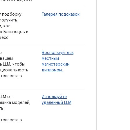
у подборку
Галерея подсказок
получить
, как
к Близнецов в
цесс.
о
Воспользуйтесь
 вашем
местным
ь LLM, чтобы
магистерским
кциональность
дипломом.
нтеллекта в
LLM от
Используйте
вщика моделей,
удаленный LLM
ть
нтеллекта в