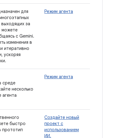
дназначен для
Режим агента
многоэтапных
 выходящих за
ы можете
бщаясь с Gemini.
ть изменения в
 и итеративно
, ускоряя
ки.
Режим агента
в среде
кайте несколько
е агента
твенного
Создайте новый
жете быстро
проект с
в прототип
использованием
ИИ.