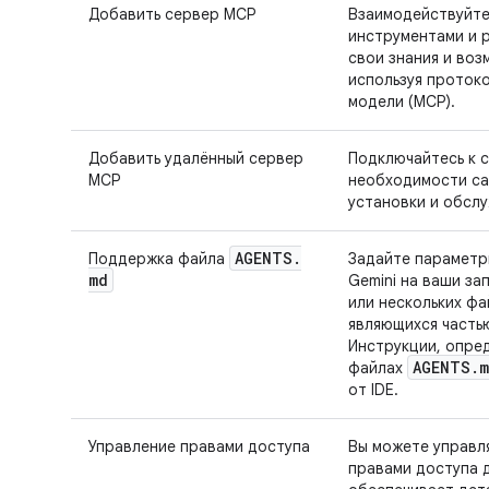
Добавить сервер MCP
Взаимодействуйте
инструментами и 
свои знания и воз
используя проток
модели (MCP).
Добавить удалённый сервер
Подключайтесь к 
MCP
необходимости с
установки и обслу
AGENTS
.
Поддержка файла
Задайте параметр
md
Gemini на ваши за
или нескольких фа
являющихся часть
Инструкции, опре
AGENTS
.
m
файлах
от IDE.
Управление правами доступа
Вы можете управл
правами доступа д