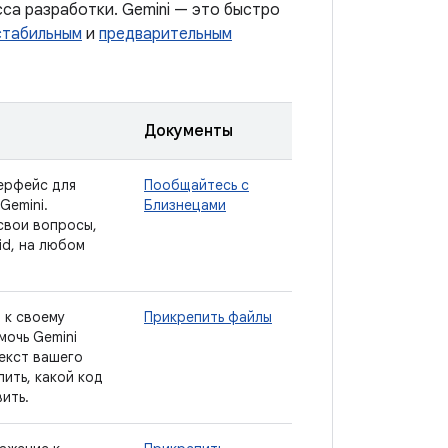
есса разработки. Gemini — это быстро
стабильным
и
предварительным
Документы
ерфейс для
Пообщайтесь с
Gemini.
Близнецами
свои вопросы,
id, на любом
.
 к своему
Прикрепить файлы
мочь Gemini
екст вашего
ить, какой код
ить.