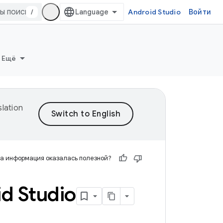
/
Android Studio
Войти
Ещё
lation
а информация оказалась полезной?
d Studio