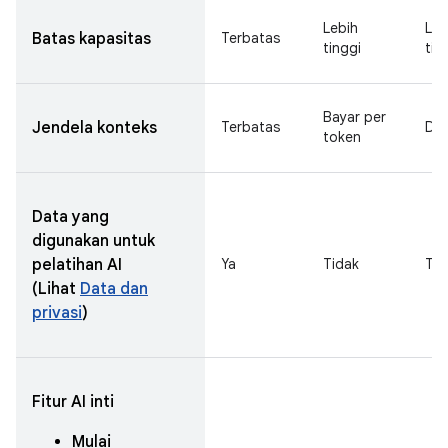
Lebih
Leb
Batas kapasitas
Terbatas
tinggi
tin
Bayar per
Jendela konteks
Terbatas
Dip
token
Data yang
digunakan untuk
pelatihan AI
Ya
Tidak
Tid
(Lihat
Data dan
privasi
)
Fitur AI inti
Mulai