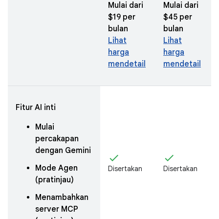
Mulai dari
Mulai dari
$19 per
$45 per
bulan
bulan
Lihat
Lihat
harga
harga
mendetail
mendetail
Fitur AI inti
Mulai
percakapan
dengan Gemini
check
check
Mode Agen
Disertakan
Disertakan
(pratinjau)
Menambahkan
server MCP