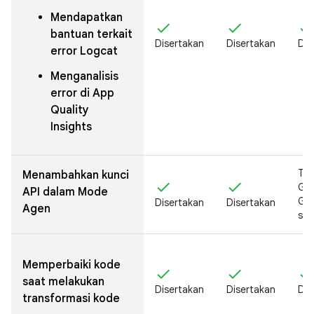
Mendapatkan
check
check
chec
bantuan terkait
Disertakan
Disertakan
Dis
error Logcat
Menganalisis
error di App
Quality
Insights
Tid
Menambahkan kunci
check
check
Goo
API dalam Mode
Gem
Disertakan
Disertakan
Agen
sec
Memperbaiki kode
check
check
chec
saat melakukan
Disertakan
Disertakan
Dis
transformasi kode