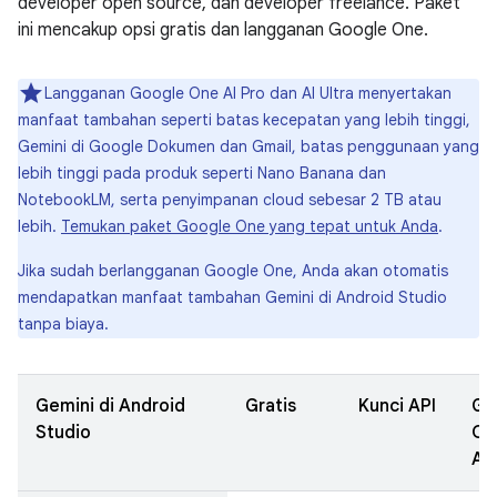
developer open source, dan developer freelance. Paket
ini mencakup opsi gratis dan langganan Google One.
Langganan Google One AI Pro dan AI Ultra menyertakan
manfaat tambahan seperti batas kecepatan yang lebih tinggi,
Gemini di Google Dokumen dan Gmail, batas penggunaan yang
lebih tinggi pada produk seperti Nano Banana dan
NotebookLM, serta penyimpanan cloud sebesar 2 TB atau
lebih.
Temukan paket Google One yang tepat untuk Anda
.
Jika sudah berlangganan Google One, Anda akan otomatis
mendapatkan manfaat tambahan Gemini di Android Studio
tanpa biaya.
Gemini di Android
Gratis
Kunci API
Go
Studio
On
AI 