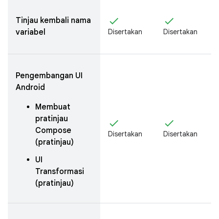
check
check
Tinjau kembali nama
variabel
Disertakan
Disertakan
Pengembangan UI
Android
Membuat
pratinjau
check
check
Compose
Disertakan
Disertakan
(pratinjau)
UI
Transformasi
(pratinjau)