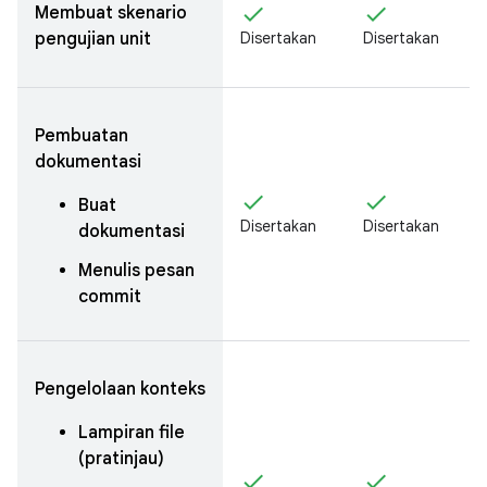
check
check
Membuat skenario
pengujian unit
Disertakan
Disertakan
Pembuatan
dokumentasi
check
check
Buat
Disertakan
Disertakan
dokumentasi
Menulis pesan
commit
Pengelolaan konteks
Lampiran file
(pratinjau)
check
check