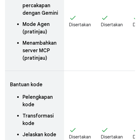
percakapan
dengan Gemini
check
check
chec
Mode Agen
Disertakan
Disertakan
Dis
(pratinjau)
Menambahkan
server MCP
(pratinjau)
Bantuan kode
Pelengkapan
kode
Transformasi
kode
check
check
chec
Jelaskan kode
Disertakan
Disertakan
Dis