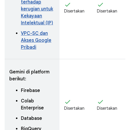
terhadap
check
check
kerugian untuk
Disertakan
Disertakan
Kekayaan
Intelektual (IP)
VPC-SC dan
Akses Google
Pribadi
Gemini di platform
berikut:
Firebase
Colab
check
check
Enterprise
Disertakan
Disertakan
Database
BigQuery