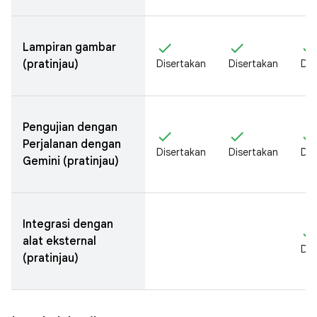
check
check
chec
Lampiran gambar
(pratinjau)
Disertakan
Disertakan
Dis
Pengujian dengan
check
check
chec
Perjalanan dengan
Disertakan
Disertakan
Dis
Gemini (pratinjau)
Integrasi dengan
chec
alat eksternal
Dis
(pratinjau)