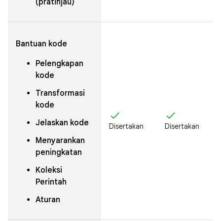
(pratinjau)
Bantuan kode
Pelengkapan
kode
Transformasi
kode
check
check
Jelaskan kode
Disertakan
Disertakan
Menyarankan
peningkatan
Koleksi
Perintah
Aturan