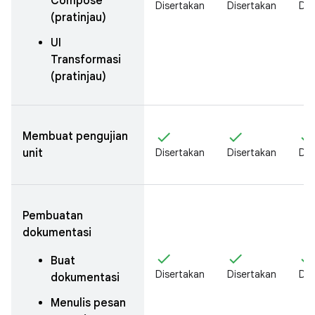
Compose
Disertakan
Disertakan
Dis
(pratinjau)
UI
Transformasi
(pratinjau)
check
check
chec
Membuat pengujian
unit
Disertakan
Disertakan
Dis
Pembuatan
dokumentasi
check
check
chec
Buat
Disertakan
Disertakan
Dis
dokumentasi
Menulis pesan