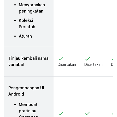
Menyarankan
peningkatan
Koleksi
Perintah
Aturan
check
check
chec
Tinjau kembali nama
variabel
Disertakan
Disertakan
Dis
Pengembangan UI
Android
Membuat
pratinjau
check
check
chec