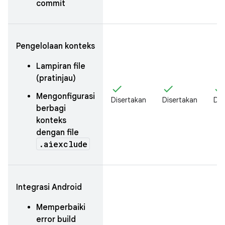
commit
Pengelolaan konteks
Lampiran file
(pratinjau)
check
check
chec
Mengonfigurasi
Disertakan
Disertakan
Dis
berbagi
konteks
dengan file
.aiexclude
Integrasi Android
Memperbaiki
error build