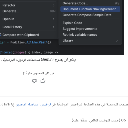
يمكن أن يقترح Gemini مستندات لرموزك البرمجية.
هل كان المحتوى مفيدًا؟
عليمات البرمجية في هذه الصفحة للتراخيص الموضحّة في
ترخيص استخدام المحتوى