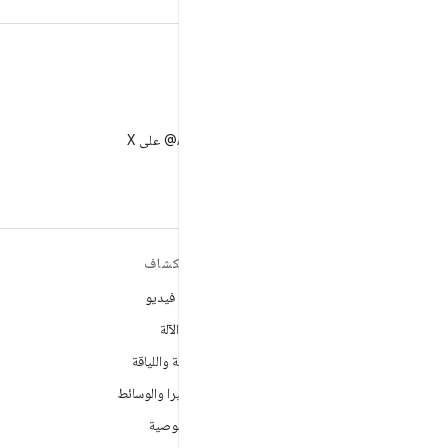
X
متابعة AndroidDev@ على X
مزيد من المعلومات حول نظام
استكشاف
التشغيل ANDROID
ألعاب فيديو
Android
تعلُم الآلة
Android for Enterprise
الصحة واللياقة
الأمان
الكاميرا والوسائط
المصدر
الخصوصية
الأخبار