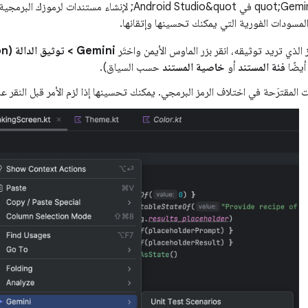
يمكنك استخدام &quot;Gemini في Android Studio&quot; 
لمسودات الفورية التي يمكنك تحسينها وإتقانها.
الذي تريد توثيقه، انقر بزر الماوس الأيمن واختَر
Gemini > توثيق الدالة (Document Function)
أيضًا
فئة المستند
أو
خاصية المستند
حسب السياق).
ات المقترَحة في اختلاف الرمز البرمجي. يمكنك تحسينها إذا لزم الأمر قبل النقر ع