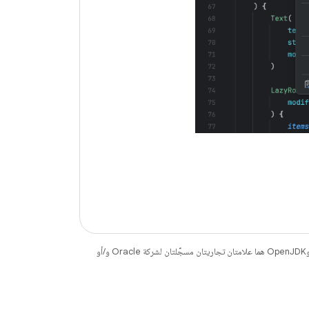
. إنّ Java وOpenJDK هما علامتان تجاريتان مسجَّلتان لشركة Oracle و/أو