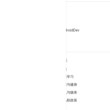
X
在 X 上关注 @AndroidDev
关于 ANDROID
发现
Android
游戏
适用于企业的 Android
机器学习
安全
健康与健身
源代码
相机与媒体
新闻
隐私权政策
博客
5G