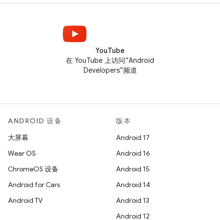
YouTube
在 YouTube 上访问“Android
Developers”频道
ANDROID 设备
版本
大屏幕
Android 17
Wear OS
Android 16
ChromeOS 设备
Android 15
Android for Cars
Android 14
Android TV
Android 13
Android 12