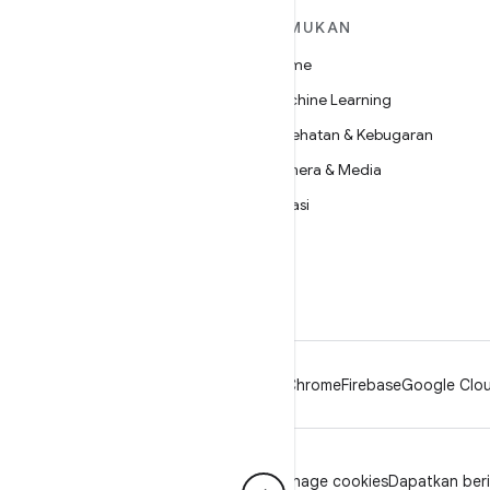
SELENGKAPNYA
TEMUKAN
TENTANG ANDROID
Game
Android
Machine Learning
Android untuk Perusahaan
Kesehatan & Kebugaran
Keamanan
Kamera & Media
Source
Privasi
Berita
5G
Blog
Podcast
Android
Chrome
Firebase
Google Clou
Privasi
Lisensi
Pedoman brand
Manage cookies
Dapatkan berit