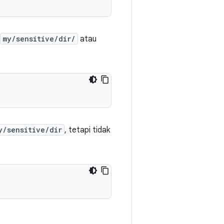
my/sensitive/dir/
atau
y/sensitive/dir
, tetapi tidak