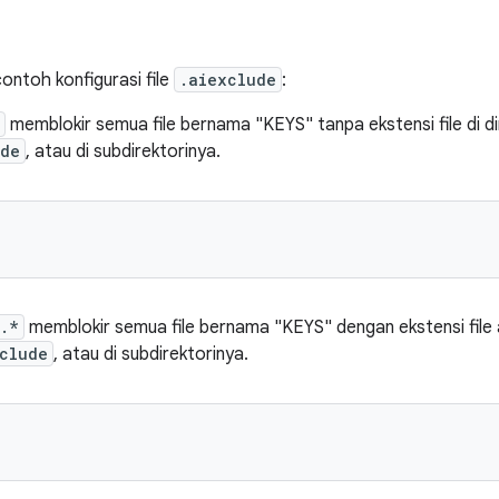
ontoh konfigurasi file
.aiexclude
:
memblokir semua file bernama "KEYS" tanpa ekstensi file di dire
ude
, atau di subdirektorinya.
.*
memblokir semua file bernama "KEYS" dengan ekstensi file ap
clude
, atau di subdirektorinya.