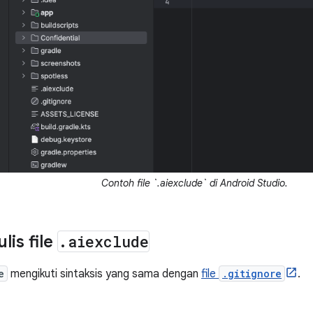
Contoh file `.aiexclude` di Android Studio.
lis file
.
aiexclude
e
mengikuti sintaksis yang sama dengan
file
.gitignore
.