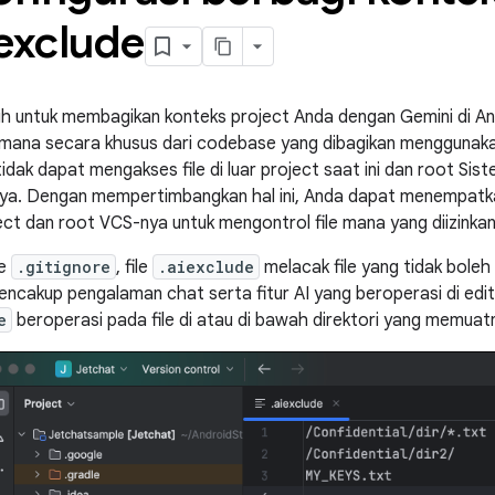
exclude
ih untuk membagikan konteks project Anda dengan Gemini di An
 mana secara khusus dari codebase yang dibagikan menggunaka
idak dapat mengakses file di luar project saat ini dan root Sis
nya. Dengan mempertimbangkan hal ini, Anda dapat menempatka
ct dan root VCS-nya untuk mengontrol file mana yang diizinkan u
le
.gitignore
, file
.aiexclude
melacak file yang tidak boleh 
mencakup pengalaman chat serta fitur AI yang beroperasi di edit
e
beroperasi pada file di atau di bawah direktori yang memuat