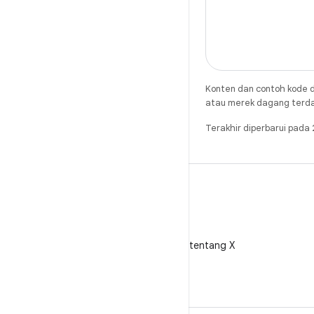
Konten dan contoh kode d
atau merek dagang terdaft
Terakhir diperbarui pad
X
Ikuti @AndroidDev tentang X