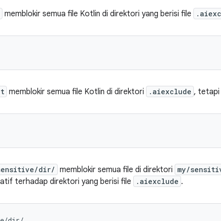
memblokir semua file Kotlin di direktori yang berisi file
.aiex
kt
memblokir semua file Kotlin di direktori
.aiexclude
, tetapi
sensitive/dir/
memblokir semua file di direktori
my/sensiti
elatif terhadap direktori yang berisi file
.aiexclude
.