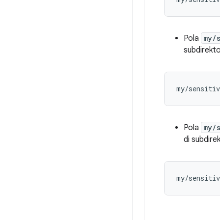
Pola
my/
subdirekto
Pola
my/
di subdirek