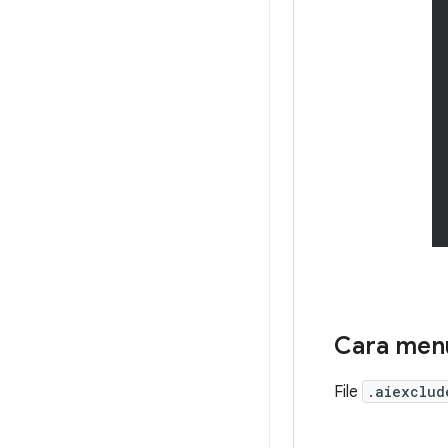
Cara menu
File
.aiexclud