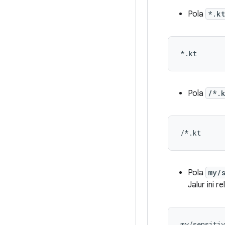
Pola
*.kt
Pola
/*.
Pola
my/
Jalur ini r