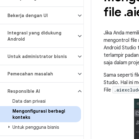
file
.
ai
Bekerja dengan UI
Jika Anda memil
Integrasi yang didukung
Android
mengontrol file
Android Studio t
terlampir pada
Untuk administrator bisnis
saja dalam proje
Pemecahan masalah
Sama seperti fi
Studio. Hal ini 
File
.aiexclud
Responsible AI
Data dan privasi
Mengonfigurasi berbagi
konteks
Untuk pengguna bisnis