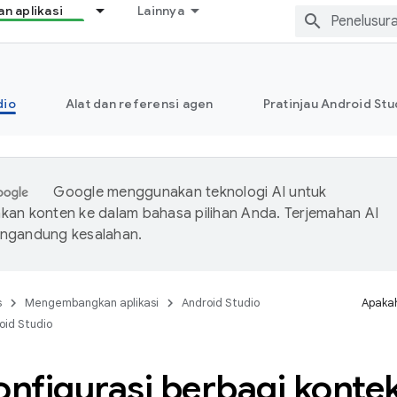
 aplikasi
Lainnya
dio
Alat dan referensi agen
Pratinjau Android Stu
Google menggunakan teknologi AI untuk
an konten ke dalam bahasa pilihan Anda. Terjemahan AI
ngandung kesalahan.
s
Mengembangkan aplikasi
Android Studio
Apakah
oid Studio
nfigurasi berbagi konte