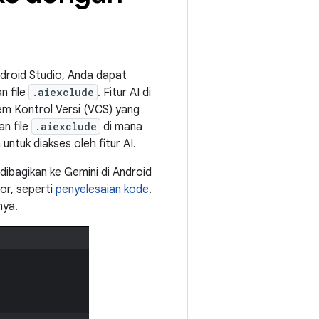
droid Studio, Anda dapat
n file
.aiexclude
. Fitur AI di
tem Kontrol Versi (VCS) yang
n file
.aiexclude
di mana
ntuk diakses oleh fitur AI.
dibagikan ke Gemini di Android
or, seperti
penyelesaian kode
.
nya.