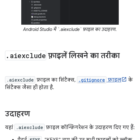
Android Studio में `.aiexclude` फ़ाइल का उदाहरण.
.
aiexclude
फ़ाइलें लिखने का तरीका
.aiexclude
फ़ाइल का सिंटैक्स,
.gitignore
फ़ाइल
के
सिंटैक्स जैसा ही होता है.
उदाहरण
यहां
.aiexclude
फ़ाइल कॉन्फ़िगरेशन के उदाहरण दिए गए हैं:
पैटर्न
KEYS
, "KEYS" नाम की उन सभी फ़ाइलों को ब्लॉक