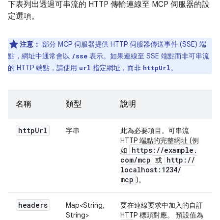
下表列出透過可串流的 HTTP 傳輸連線至 MCP 伺服器的設
定選項。
注意：
部分 MCP 伺服器提供 HTTP 伺服器傳送事件 (SSE) 端
點，網址中通常會以
表示。如果連線至 SSE 端點而非可串流
/sse
的 HTTP 端點，請使用
指定網址，而非
。
url
httpUrl
名稱
類型
說明
http
Url
字串
此為必要項目。可串流
HTTP 端點的完整網址 (例
https:
/
/
example
.
如
com
/
mcp
http:
/
/
或
localhost:1234
/
mcp
)。
headers
Map<String,
要在連線要求中加入的自訂
String>
HTTP 標頭對應。 預設值為