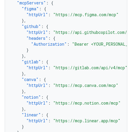
"mcpServers"
:
{
"figma"
:
{
"httpUrl"
:
"https://mcp.figma.com/mcp"
},
"github"
:
{
"httpUrl"
:
"https://api.githubcopilot.com/m
"headers"
:
{
"Authorization"
:
"Bearer <YOUR_PERSONAL_A
}
},
"gitlab"
:
{
"httpUrl"
:
"https://gitlab.com/api/v4/mcp"
},
"canva"
:
{
"httpUrl"
:
"https://mcp.canva.com/mcp"
},
"notion"
:
{
"httpUrl"
:
"https://mcp.notion.com/mcp"
},
"linear"
:
{
"httpUrl"
:
"https://mcp.linear.app/mcp"
}