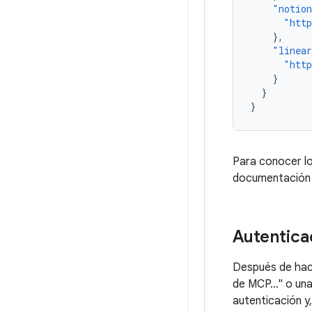
"notio
"htt
},
"linea
"htt
}
}
}
Para conocer lo
documentación d
Autentica
Después de hac
de MCP…" o una 
autenticación y