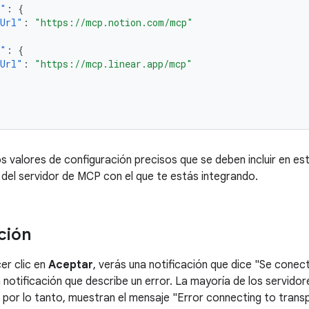
n"
:
{
pUrl"
:
"https://mcp.notion.com/mcp"
r"
:
{
pUrl"
:
"https://mcp.linear.app/mcp"
s valores de configuración precisos que se deben incluir en est
el servidor de MCP con el que te estás integrando.
ción
er clic en
Aceptar
, verás una notificación que dice "Se cone
notificación que describe un error. La mayoría de los servid
, por lo tanto, muestran el mensaje "Error connecting to trans