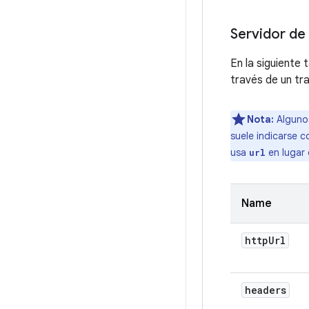
Servidor d
En la siguiente
través de un tr
Nota:
Algunos
suele indicarse 
usa
en lugar
url
Name
http
Url
headers