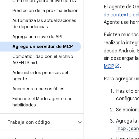
Crea un proyecto nuevo con IA
El agente de Ge
Predicción de la próxima edición
de contexto de
Automatiza las actualizaciones
Agente use herr
de dependencias
Existen muchas 
Agrega una clave de API
realizar la inte
Agrega un servidor de MCP
desde Android S
Compatibilidad con el archivo
sin descargar l
AGENTS
.
md
MCP
.
Administra los permisos del
Para agregar un
agente
Acceder a recursos útiles
Haz clic e
configurac
Extiende el Modo agente con
habilidades
Seleccion
Agrega la
Trabaja con código
mcp.json