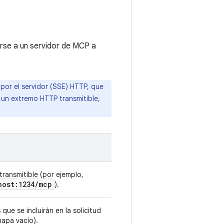
arse a un servidor de MCP a
or el servidor (SSE) HTTP, que
 un extremo HTTP transmitible,
transmitible (por ejemplo,
host:1234
/
mcp
).
e se incluirán en la solicitud
apa vacío).