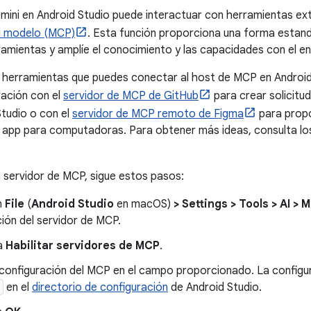
mini en Android Studio puede interactuar con herramientas ex
l modelo (MCP)
. Esta función proporciona una forma estan
amientas y amplíe el conocimiento y las capacidades con el e
herramientas que puedes conectar al host de MCP en Android 
gración con el
servidor de MCP de GitHub
para crear solicitu
tudio o con el
servidor de MCP remoto de Figma
para propo
a app para computadoras. Para obtener más ideas, consulta l
 servidor de MCP, sigue estos pasos:
n
File
(
Android Studio
en macOS)
> Settings > Tools > AI >
ión del servidor de MCP.
a
Habilitar servidores de MCP
.
 configuración del MCP en el campo proporcionado. La configur
en el
directorio de configuración
de Android Studio.