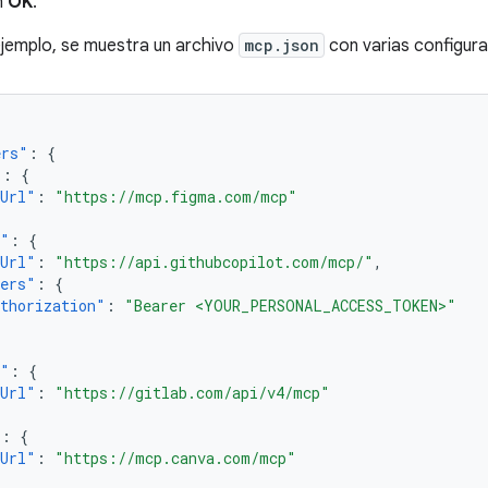
n
OK
.
 ejemplo, se muestra un archivo
mcp.json
con varias configura
ers"
:
{
"
:
{
pUrl"
:
"https://mcp.figma.com/mcp"
b"
:
{
pUrl"
:
"https://api.githubcopilot.com/mcp/"
,
ders"
:
{
thorization"
:
"Bearer <YOUR_PERSONAL_ACCESS_TOKEN>"
b"
:
{
pUrl"
:
"https://gitlab.com/api/v4/mcp"
"
:
{
pUrl"
:
"https://mcp.canva.com/mcp"