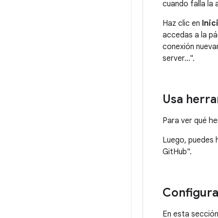
cuando falla la 
Haz clic en
Inic
accedas a la pá
conexión nuevam
server…".
Usa herr
Para ver qué he
Luego, puedes h
GitHub".
Configura
En esta sección