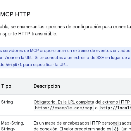
e MCP HTTP
 tabla, se enumeran las opciones de configuración para conect
ansporte HTTP transmitible.
 servidores de MCP proporcionan un extremo de eventos enviados p
con
en la URL. Si te conectas a un extremo de SSE en lugar de a
/sse
 de
para especificar la URL.
httpUrl
Tipo
Descripción
String
Obligatorio. Es la URL completa del extremo HTTP 
https:
/
/
example
.
com
/
mcp
http:
/
/
local
o
Map<String,
Es un mapa de encabezados HTTP personalizados qu
{}
String>
de conexión. El valor predeterminado es
(un m