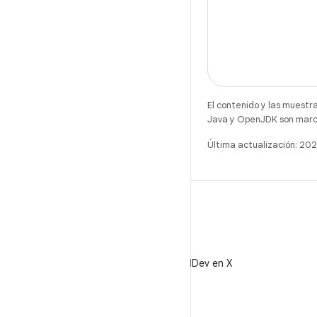
El contenido y las muestr
Java y OpenJDK son marca
Última actualización: 2
X
Sigue a @AndroidDev en X