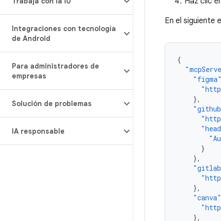
Haz clic e
Trabaja con la IU
En el siguiente
Integraciones con tecnología
de Android
{
Para administradores de
"mcpServ
empresas
"figma
"htt
},
Solución de problemas
"githu
"htt
"hea
IA responsable
"Au
}
},
"gitla
"htt
},
"canva
"htt
},