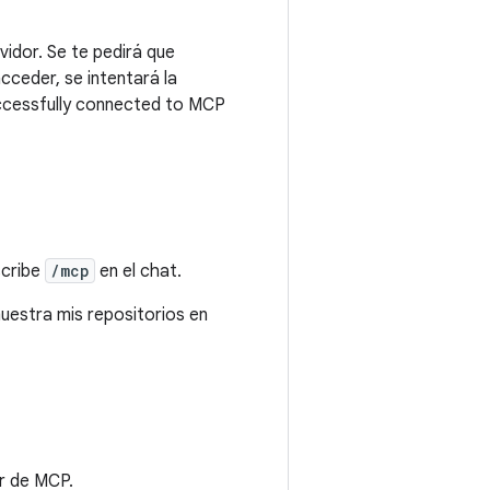
vidor. Se te pedirá que
ceder, se intentará la
uccessfully connected to MCP
scribe
/mcp
en el chat.
muestra mis repositorios en
or de MCP.