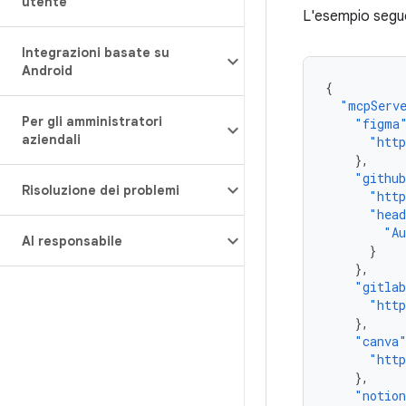
utente
L'esempio segu
Integrazioni basate su
Android
{
"mcpServ
Per gli amministratori
"figma
aziendali
"htt
},
"githu
Risoluzione dei problemi
"htt
"hea
"Au
AI responsabile
}
},
"gitla
"htt
},
"canva
"htt
},
"notio