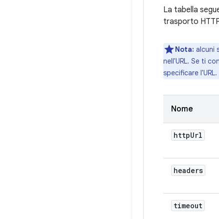
La tabella segu
trasporto HTTP 
Nota:
alcuni 
nell'URL. Se ti c
specificare l'URL.
Nome
http
Url
headers
timeout