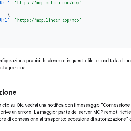
pUrl"
:
"https://mcp.notion.com/mcp"
r"
:
{
pUrl"
:
"https://mcp.linear.app/mcp"
configurazione precisi da elencare in questo file, consulta la d
'integrazione.
zione
 clic su
Ok
, vedrai una notifica con il messaggio "Connessione
scrive un errore. La maggior parte dei server MCP remoti richi
rore di connessione al trasporto: eccezione di autorizzazione" 