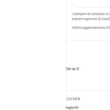
I campioni di contenuti e 
marchi registrati di Oracl
Ultimo aggiornamento 2
X
Segui @AndroidDev su X
ULTERIORI
DISCOVER
INFORMAZIONI SU
Videogiochi
ANDROID