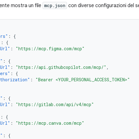
ente mostra un file
mcp.json
con diverse configurazioni del s
ers"
:
{
"
:
{
pUrl"
:
"https://mcp.figma.com/mcp"
b"
:
{
pUrl"
:
"https://api.githubcopilot.com/mcp/"
,
ders"
:
{
thorization"
:
"Bearer <YOUR_PERSONAL_ACCESS_TOKEN>"
b"
:
{
pUrl"
:
"https://gitlab.com/api/v4/mcp"
"
:
{
pUrl"
:
"https://mcp.canva.com/mcp"
n"
:
{