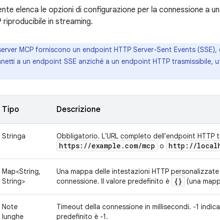
ente elenca le opzioni di configurazione per la connessione a u
riproducibile in streaming.
server MCP forniscono un endpoint HTTP Server-Sent Events (SSE), c
onnetti a un endpoint SSE anziché a un endpoint HTTP trasmissibile, u
Tipo
Descrizione
Stringa
Obbligatorio. L'URL completo dell'endpoint HTTP t
https:
/
/
example
.
com
/
mcp
http:
/
/
local
o
Map<String,
Una mappa delle intestazioni HTTP personalizzate d
{}
String>
connessione. Il valore predefinito è
(una mapp
Note
Timeout della connessione in millisecondi. -1 indica
lunghe
predefinito è -1.