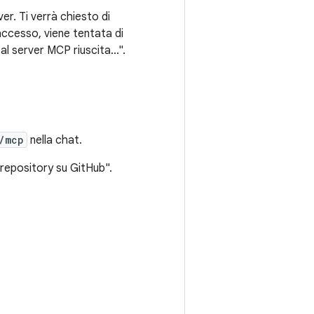
er. Ti verrà chiesto di
accesso, viene tentata di
al server MCP riuscita...".
/mcp
nella chat.
i repository su GitHub".