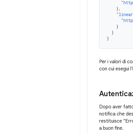
"htt
},
"linea
"htt
}
}
}
Per i valori di 
con cui esegui l
Autentica
Dopo aver fatto
notifica che de
restituisce "Er
a buon fine.