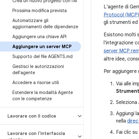
Crea un nuovo progetto con l'AI
L'agente di Gemi
Prossima modifica prevista
Protocol (MCP)
Automatizzare gli
gli strumenti e
aggiornamenti delle dipendenze
Esistono molti 
Aggiungere una chiave API
l'integrazione c
Aggiungere un server MCP
server MCP re
Supporto del file AGENTS
.
md
altre idee, cons
Gestisci le autorizzazioni
Per aggiungere 
dell'agente
Accedere a risorse utili
Vai alle i
Strumenti
Estendere la modalità Agente
con le competenze
Seleziona
Aggiungi l
Lavorare con il codice
nella
direc
Fai clic su
Lavorare con l'interfaccia