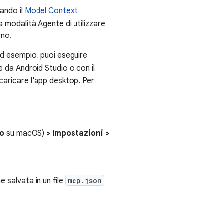
zando il
Model Context
 modalità Agente di utilizzare
rno.
Ad esempio, puoi eseguire
e da Android Studio o con il
caricare l'app desktop. Per
io
su macOS)
> Impostazioni >
 salvata in un file
mcp.json