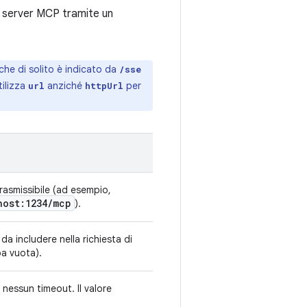
n server MCP tramite un
he di solito è indicato da
/sse
tilizza
anziché
per
url
httpUrl
rasmissibile (ad esempio,
host:1234
/
mcp
).
a includere nella richiesta di
a vuota).
 nessun timeout. Il valore