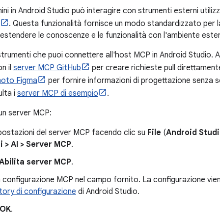
ni in Android Studio può interagire con strumenti esterni utiliz
. Questa funzionalità fornisce un modo standardizzato per la
d estendere le conoscenze e le funzionalità con l'ambiente este
strumenti che puoi connettere all'host MCP in Android Studio. 
on il
server MCP GitHub
per creare richieste pull direttament
moto Figma
per fornire informazioni di progettazione senza s
ulta i
server MCP di esempio
.
un server MCP:
mpostazioni del server MCP facendo clic su
File
(
Android Stud
 > AI > Server MCP
.
Abilita server MCP
.
a configurazione MCP nel campo fornito. La configurazione viene
tory di configurazione
di Android Studio.
OK
.